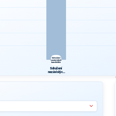
Sdružení
nezávislých
kandidátů
Sdružení
nezávislých
kandidátů