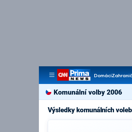
Domácí
Zahranič
Pořady
Komunální volby 2006
Výsledky komunálních voleb