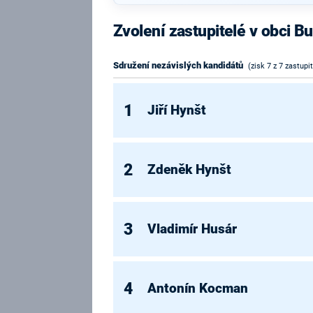
Zvolení zastupitelé v obci B
Sdružení nezávislých kandidátů
(zisk 7 z 7 zastupi
1
Jiří Hynšt
2
Zdeněk Hynšt
3
Vladimír Husár
4
Antonín Kocman