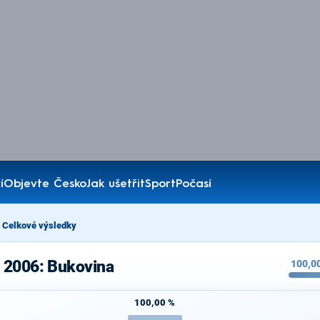
í
Objevte Česko
Jak ušetřit
Sport
Počasí
Celkové výsledky
 2006: Bukovina
100,0
100,00 %