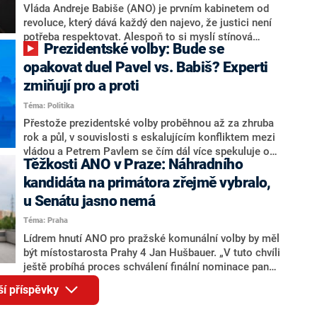
o případné kandidatuře kohokoliv ze zmíněné trojice
Vláda Andreje Babiše (ANO) je prvním kabinetem od
značně pochybuje. Podle něj současná koalice dosud
revoluce, který dává každý den najevo, že justici není
nemá osobu, která by Pavlovi mohla konkurovat.
potřeba respektovat. Alespoň to si myslí stínová
Prezidentské volby: Bude se
ministryně spravedlnosti ODS Eva Decroix. V
rozhovoru pro CNN Prima NEWS si nebrala servítky
opakovat duel Pavel vs. Babiš? Experti
ohledně politického výkonu svého nástupce Jeronýma
zmiňují pro a proti
Tejce (za ANO) či vládní zmocněnkyně pro lidská
Téma: Politika
práva Taťány Malé (ANO). Označením „svoloč“ na
adresu vlády prý byla ještě hodná. Decroix se také
Přestože prezidentské volby proběhnou až za zhruba
vrátila k volební porážce koalice Spolu či promluvila o
rok a půl, v souvislosti s eskalujícím konfliktem mezi
hnutí Naše Česko Martina Kuby.
vládou a Petrem Pavlem se čím dál více spekuluje o
Těžkosti ANO v Praze: Náhradního
tom, koho by do bitvy o Hrad mohla vyslat současná
koalice. Někteří političtí komentátoři znovu vytahují
kandidáta na primátora zřejmě vybralo,
jméno premiéra Andreje Babiše (ANO). Jak moc je
u Senátu jasno nemá
pravděpodobné, že se v prezidentských volbách 2028
Téma: Praha
bude znovu opakovat souboj z roku 2023?
Lídrem hnutí ANO pro pražské komunální volby by měl
být místostarosta Prahy 4 Jan Hušbauer. „V tuto chvíli
ještě probíhá proces schválení finální nominace pana
Jana Hušbauera Výborem hnutí ANO,“ uvedl pro
ší příspěvky
redakci místopředseda pražského ANO Martin
Benkovič. O Hušbauerovi se spekulovalo jako o