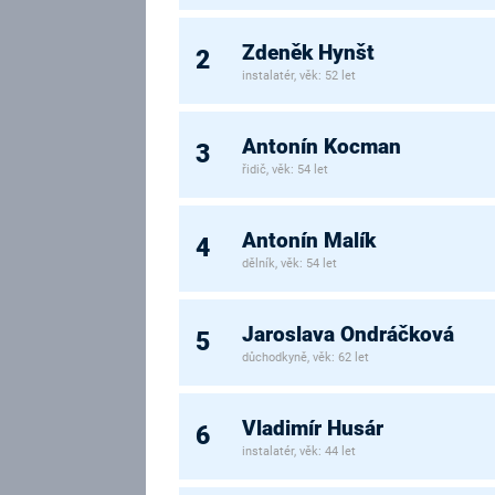
Zdeněk Hynšt
2
instalatér, věk: 52 let
Antonín Kocman
3
řidič, věk: 54 let
Antonín Malík
4
dělník, věk: 54 let
Jaroslava Ondráčková
5
důchodkyně, věk: 62 let
Vladimír Husár
6
instalatér, věk: 44 let