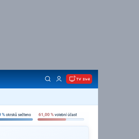
TV živě
0
%
61,00
%
okrsků sečteno
volební účast