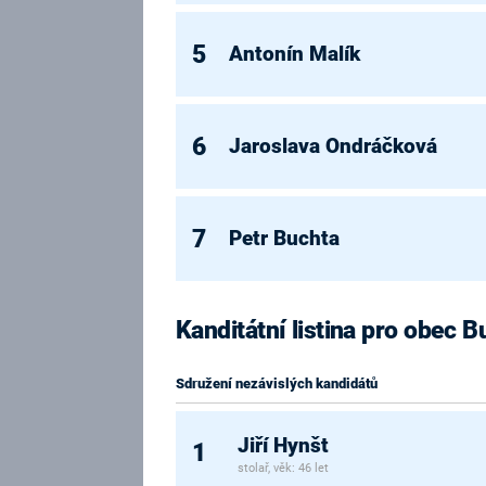
5
Antonín Malík
6
Jaroslava Ondráčková
7
Petr Buchta
Kanditátní listina pro obec 
Sdružení nezávislých kandidátů
Jiří Hynšt
1
stolař, věk: 46 let