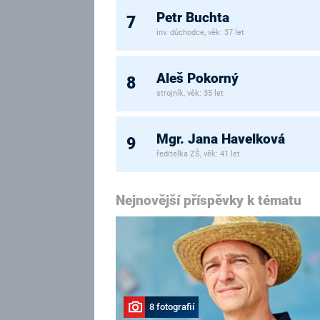
Petr Buchta
7
inv. důchodce, věk: 37 let
Aleš Pokorný
8
strojník, věk: 35 let
Mgr. Jana Havelková
9
ředitelka ZŠ, věk: 41 let
Nejnovější příspěvky k tématu
8 fotografií