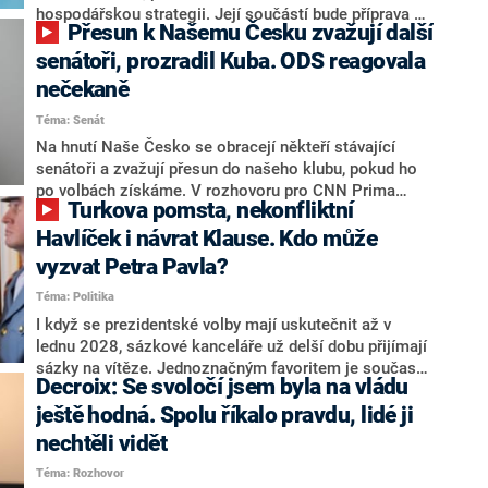
hospodářskou strategii. Její součástí bude příprava na
Přesun k Našemu Česku zvažují další
stárnutí populace, řekl ve středu na setkání s novináři
nový předseda lidovců Jan Grolich. Ten zároveň v
senátoři, prozradil Kuba. ODS reagovala
senátních volbách kandiduje ve Vyškově. Popsal i
nečekaně
aktivitu opozice, o níž vládní strany nebo političtí
Téma: Senát
komentátoři mluví jako o slabé a v defenzivě. „Je to
úmorná práce upozorňovat na chyby vlády. Ministři s
Na hnutí Naše Česko se obracejí někteří stávající
námi navíc nechodí do debat. Chceme ale ukazovat
senátoři a zvažují přesun do našeho klubu, pokud ho
svoje témata,“ odpověděl Grolich na dotaz CNN Prima
po volbách získáme. V rozhovoru pro CNN Prima
Turkova pomsta, nekonfliktní
NEWS.
NEWS to řekl zakladatel hnutí a jihočeský hejtman
Martin Kuba. Konkrétní nebyl, ale získat by takto mohl
Havlíček i návrat Klause. Kdo může
například senátora Zdeňka Hrabu, který je dnes
vyzvat Petra Pavla?
součástí klubu ODS a TOP 09. Hraba to na dotaz
Téma: Politika
redakce nevyloučil. Předseda klubu senátorů ODS
Zdeněk Nytra redakci řekl, že počítá s odchodem
I když se prezidentské volby mají uskutečnit až v
některých senátorů z klubu a že Naše Česko není
lednu 2028, sázkové kanceláře už delší dobu přijímají
nepřítel, ale soupeř.
sázky na vítěze. Jednoznačným favoritem je současná
Decroix: Se svoločí jsem byla na vládu
hlava státu Petr Pavel. Daleko za ním pak bookmakeři
zmiňují dva výrazné politiky ANO, tedy premiéra
ještě hodná. Spolu říkalo pravdu, lidé ji
Andreje Babiše a ministra průmyslu Karla Havlíčka.
nechtěli vidět
Oblíbeným tipem samotných sázkařů je poslanec za
Téma: Rozhovor
Motoristy Filip Turek. Politolog Jan Kubáček nicméně