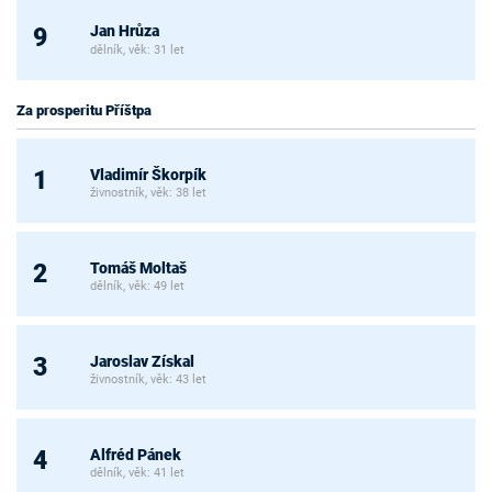
Jan Hrůza
9
dělník, věk: 31 let
Za prosperitu Příštpa
Vladimír Škorpík
1
živnostník, věk: 38 let
Tomáš Moltaš
2
dělník, věk: 49 let
Jaroslav Získal
3
živnostník, věk: 43 let
Alfréd Pánek
4
dělník, věk: 41 let