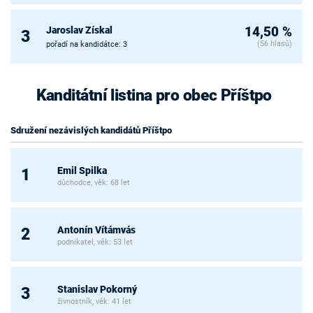
Jaroslav Získal
14,50 %
3
(56 hlasů)
pořadí na kandidátce: 3
Kanditátní listina pro obec Příštpo
Sdružení nezávislých kandidátů Příštpo
Emil Spilka
1
důchodce, věk: 68 let
Antonín Vítámvás
2
podnikatel, věk: 53 let
Stanislav Pokorný
3
živnostník, věk: 41 let