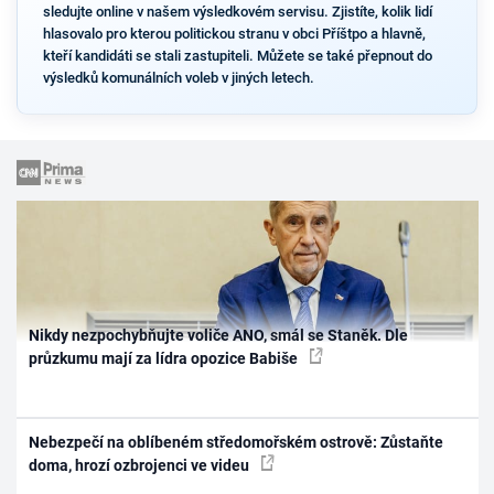
sledujte online v našem výsledkovém servisu. Zjistíte, kolik lidí
hlasovalo pro kterou politickou stranu v obci Příštpo a hlavně,
kteří kandidáti se stali zastupiteli. Můžete se také přepnout do
výsledků komunálních voleb v jiných letech.
Nikdy nezpochybňujte voliče ANO, smál se Staněk. Dle
průzkumu mají za lídra opozice Babiše
Nebezpečí na oblíbeném středomořském ostrově: Zůstaňte
doma, hrozí ozbrojenci ve videu