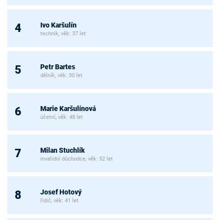
Ivo Karšulín
4
technik, věk: 37 let
Petr Bartes
5
dělník, věk: 30 let
Marie Karšulínová
6
účetní, věk: 48 let
Milan Stuchlík
7
invalidní důchodce, věk: 52 let
Josef Hotový
8
řidič, věk: 41 let