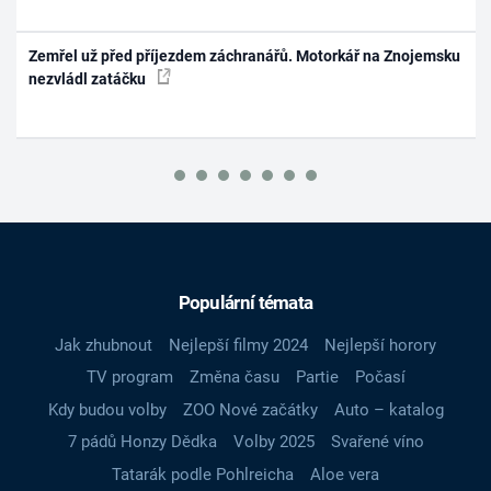
Zemřel už před příjezdem záchranářů. Motorkář na Znojemsku
nezvládl zatáčku
Populární témata
Jak zhubnout
Nejlepší filmy 2024
Nejlepší horory
TV program
Změna času
Partie
Počasí
Kdy budou volby
ZOO Nové začátky
Auto – katalog
7 pádů Honzy Dědka
Volby 2025
Svařené víno
Tatarák podle Pohlreicha
Aloe vera