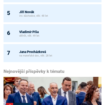
Jiří Novák
5
inv. důchodce, věk: 48 let
Vladimír Píša
6
dělník, věk: 49 let
Jana Procházková
7
na mateřské dov., věk: 28 let
Nejnovější příspěvky k tématu