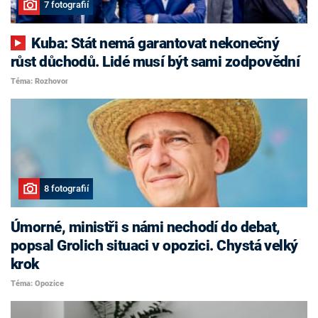
7 fotografií
Kuba: Stát nemá garantovat nekonečný
růst důchodů. Lidé musí být sami zodpovědní
Téma: Rozhovor
8 fotografií
Úmorné, ministři s námi nechodí do debat,
popsal Grolich situaci v opozici. Chystá velký
krok
Téma: Opozice