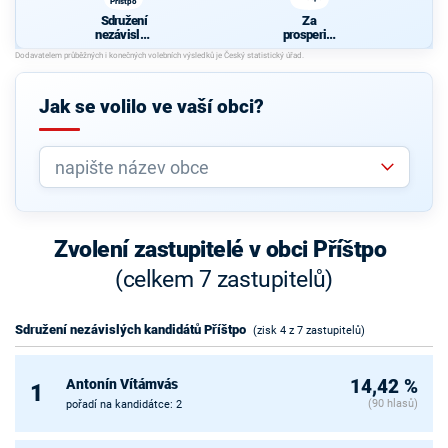
Příštpo
Sdružení
Za
nezávislýc
prosperitu
h
Příštpa
kandidátů
Příštpo
Jak se volilo ve vaší obci?
Zvolení zastupitelé v obci Příštpo
(celkem 7 zastupitelů)
Sdružení nezávislých kandidátů Příštpo
(zisk 4 z 7 zastupitelů)
Antonín Vítámvás
14,42 %
1
(90 hlasů)
pořadí na kandidátce: 2