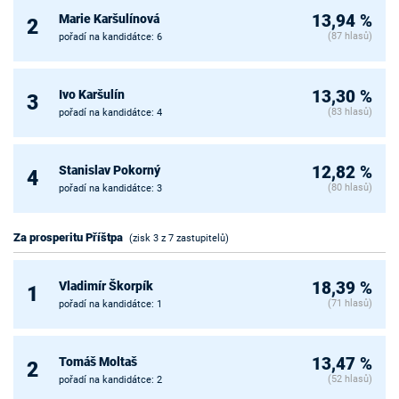
Marie Karšulínová
13,94 %
2
(87 hlasů)
pořadí na kandidátce: 6
Ivo Karšulín
13,30 %
3
(83 hlasů)
pořadí na kandidátce: 4
Stanislav Pokorný
12,82 %
4
(80 hlasů)
pořadí na kandidátce: 3
Za prosperitu Příštpa
(zisk 3 z 7 zastupitelů)
Vladimír Škorpík
18,39 %
1
(71 hlasů)
pořadí na kandidátce: 1
Tomáš Moltaš
13,47 %
2
(52 hlasů)
pořadí na kandidátce: 2