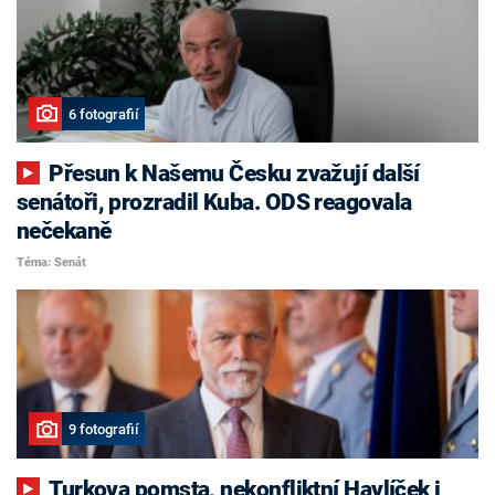
6 fotografií
Přesun k Našemu Česku zvažují další
senátoři, prozradil Kuba. ODS reagovala
nečekaně
Téma: Senát
9 fotografií
Turkova pomsta, nekonfliktní Havlíček i