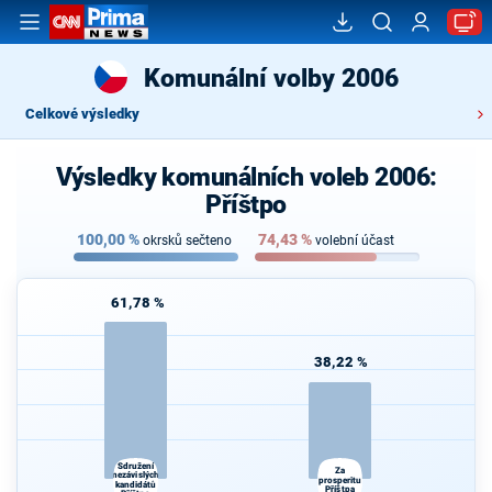
Komunální volby 2006
Celkové výsledky
Výsledky komunálních voleb 2006:
Příštpo
100,00
%
74,43
%
okrsků sečteno
volební účast
61,78 %
38,22 %
Sdružení
Za
nezávislých
prosperitu
kandidátů
Příštpa