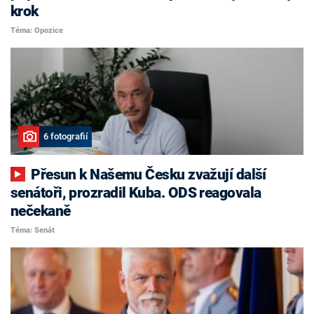
krok
Téma: Opozice
6 fotografií
Přesun k Našemu Česku zvažují další
senátoři, prozradil Kuba. ODS reagovala
nečekaně
Téma: Senát