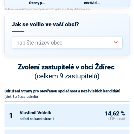
Strany pro
nezávislýc
otevřenou
h
společnost
kandidátů
a
za rozvoj
nezávislýc
obce
Jak se volilo ve vaší obci?
h
Ždírec
kandidátů
Zvolení zastupitelé v obci Ždírec
(celkem 9 zastupitelů)
Sdružení Strany pro otevřenou společnost a nezávislých kandidátů
(zisk 5 z 9 zastupitelů)
Vlastimil Vrátník
14,62 %
1
(159 hlasů)
pořadí na kandidátce: 1