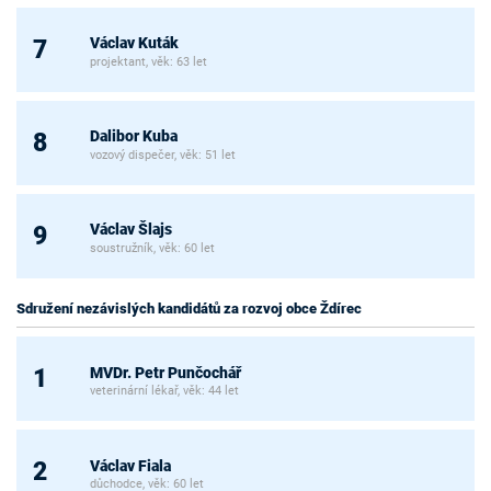
Václav Kuták
7
projektant, věk: 63 let
Dalibor Kuba
8
vozový dispečer, věk: 51 let
Václav Šlajs
9
soustružník, věk: 60 let
Sdružení nezávislých kandidátů za rozvoj obce Ždírec
MVDr. Petr Punčochář
1
veterinární lékař, věk: 44 let
Václav Fiala
2
důchodce, věk: 60 let