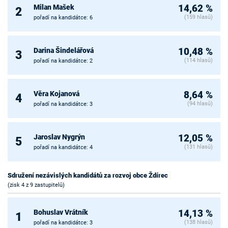
Milan Mašek
14,62 %
2
(159 hlasů)
pořadí na kandidátce: 6
Darina Šindelářová
10,48 %
3
(114 hlasů)
pořadí na kandidátce: 2
Věra Kojanová
8,64 %
4
(94 hlasů)
pořadí na kandidátce: 3
Jaroslav Nygrýn
12,05 %
5
(131 hlasů)
pořadí na kandidátce: 4
Sdružení nezávislých kandidátů za rozvoj obce Ždírec
(zisk 4 z 9 zastupitelů)
Bohuslav Vrátník
14,13 %
1
(138 hlasů)
pořadí na kandidátce: 3