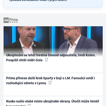
Ukrajincům se lehčí trestná činnost odpouštěla, tvrdí Koten.
Pospíšil chtěl vidět čísla
Prima přinese další krok Sparty v boji o LM. Fanoušci uvidí i
rozhodující odvetu v Lyonu
Rusko našlo slabé místo ukrajinské obrany. Útočit může téměř