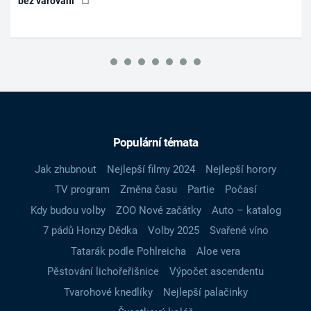
bez varování
Populární témata
Jak zhubnout
Nejlepší filmy 2024
Nejlepší horory
TV program
Změna času
Partie
Počasí
Kdy budou volby
ZOO Nové začátky
Auto – katalog
7 pádů Honzy Dědka
Volby 2025
Svařené víno
Tatarák podle Pohlreicha
Aloe vera
Pěstování lichořeřišnice
Výpočet ascendentu
Tvarohové knedlíky
Nejlepší palačinky