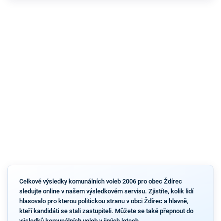
Celkové výsledky komunálních voleb 2006 pro obec Ždírec
sledujte online v našem výsledkovém servisu. Zjistíte, kolik lidí
hlasovalo pro kterou politickou stranu v obci Ždírec a hlavně,
kteří kandidáti se stali zastupiteli. Můžete se také přepnout do
výsledků komunálních voleb v jiných letech.