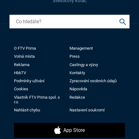
Švestkový koláč
O FTV Prima
Management
Volná místa
Press
Reklama
Castingy a výzvy
HbbTV
Kontakty
Podmínky užívání
Zpracování osobních údajů
Cookies
Nápověda
Vlastník FTV Prima spol. s
Redakce
r.o.
Nahlásit chybu
Nastavení soukromí
App Store