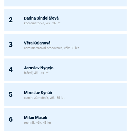
Darina Šindelářová
2
koordinátorka, věk: 26 let
Věra Kojanová
3
administrativní pracovnice, věk: 30 let
Jaroslav Nygrýn
4
frézař, věk: 54 let
Miroslav Synáč
5
strojní zámečník, věk: 55 let
Milan Mašek
6
technik, věk: 48 let