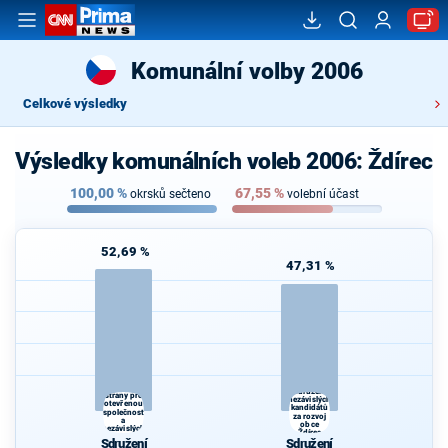
Komunální volby 2006
Celkové výsledky
Výsledky komunálních voleb 2006: Ždírec
100,00
%
67,55
%
okrsků sečteno
volební účast
52,69 %
47,31 %
Sdružení
Sdružení
Strany pro
nezávislých
otevřenou
kandidátů
společnost
za rozvoj
a
obce
nezávislých
Ždírec
kandidátů
Sdružení
Sdružení