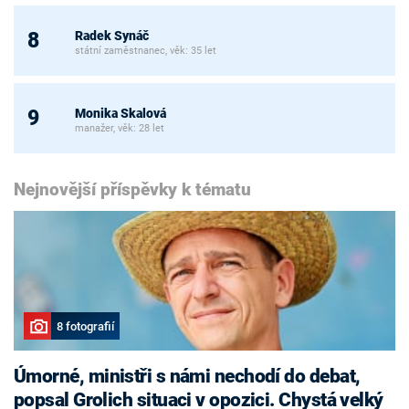
Radek Synáč
8
státní zaměstnanec, věk: 35 let
Monika Skalová
9
manažer, věk: 28 let
Nejnovější příspěvky k tématu
8 fotografií
Úmorné, ministři s námi nechodí do debat,
popsal Grolich situaci v opozici. Chystá velký