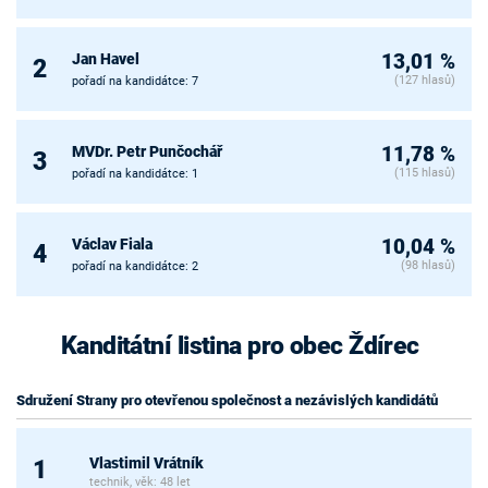
Jan Havel
13,01 %
2
(127 hlasů)
pořadí na kandidátce: 7
MVDr. Petr Punčochář
11,78 %
3
(115 hlasů)
pořadí na kandidátce: 1
Václav Fiala
10,04 %
4
(98 hlasů)
pořadí na kandidátce: 2
Kanditátní listina pro obec Ždírec
Sdružení Strany pro otevřenou společnost a nezávislých kandidátů
Vlastimil Vrátník
1
technik, věk: 48 let