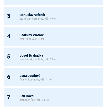
Bohuslav Vrátník
3
státní zaměstnanec, věk: 49 let
Ladislav Vrátník
4
elektrikář, věk: 51 let
Josef Hrabačka
5
zemědělský technik, věk: 59 let
Jana Loudová
6
finanční poradce, věk: 41 let
Jan Havel
7
dispečer ČEZ, věk: 38 let