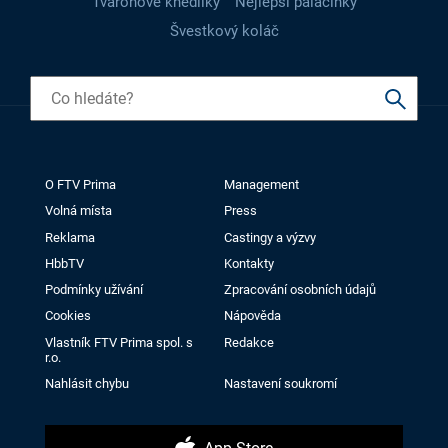
Tvarohové knedlíky
Nejlepší palačinky
Švestkový koláč
O FTV Prima
Management
Volná místa
Press
Reklama
Castingy a výzvy
HbbTV
Kontakty
Podmínky užívání
Zpracování osobních údajů
Cookies
Nápověda
Vlastník FTV Prima spol. s
Redakce
r.o.
Nahlásit chybu
Nastavení soukromí