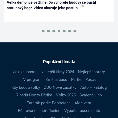
Velká demolice ve Zlíně: Do vyhořelé budovy se pustil
stotunový bagr. Video ukazuje jeho postup
Populární témata
Jak zhubnout
Nejlepší filmy 2024
Nejlepší horory
TV program
Změna času
Partie
Počasí
Kdy budou volby
ZOO Nové začátky
Auto – katalog
7 pádů Honzy Dědka
Volby 2025
Svařené víno
Tatarák podle Pohlreicha
Aloe vera
Pěstování lichořeřišnice
Výpočet ascendentu