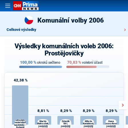
Komunální volby 2006
Celkové výsledky
Výsledky komunálních voleb 2006:
Prostějovičky
100,00
%
70,83
%
okrsků sečteno
volební účast
42,38 %
8,81 %
8,29 %
8,29 %
8,29 %
Sdružení
Martin
Zdeněk
Miluše
Hana
nezávislých
Uhl,
Kocourková,
Blahoušek,
Karásková,
kandidátů -
nezávislý
nezávislý
nezávislý
nezávislý
Za lepší