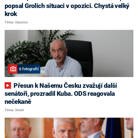
popsal Grolich situaci v opozici. Chystá velký
krok
Téma: Opozice
6 fotografií
Přesun k Našemu Česku zvažují další
senátoři, prozradil Kuba. ODS reagovala
nečekaně
Téma: Senát