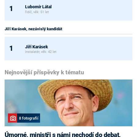
Lubomír Látal
1
řidič, věk: 51 let
Jiří Karásek, nezávislý kandidát
Jiří Karásek
1
instalatér, věk: 42 let
Nejnovější příspěvky k tématu
8 fotografií
Úmorné, ministři s námi nechodí do debat,