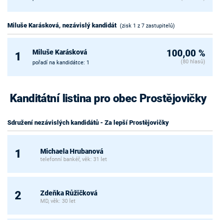
Miluše Karásková, nezávislý kandidát
(zisk 1 z 7 zastupitelů)
Miluše Karásková
100,00 %
1
(80 hlasů)
pořadí na kandidátce: 1
Kanditátní listina pro obec Prostějovičky
Sdružení nezávislých kandidátů - Za lepší Prostějovičky
Michaela Hrubanová
1
telefonní bankéř, věk: 31 let
Zdeňka Růžičková
2
MD, věk: 30 let