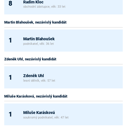
Radim Kloc
8
obchodní zástupce, věk: 33 let
Martin Blahoušek, nezávislý kandidát
Martin Blahoušek
1
podnikatel, věk: 36 let
Zdeněk Uhl, nezávislý kandidát
Zdeněk Uhl
1
lesní dělník, věk: 57 let
Miluše Karásková, nezávislý kandidát
Miluše Karásková
1
soukromý podnikatel, věk: 47 let