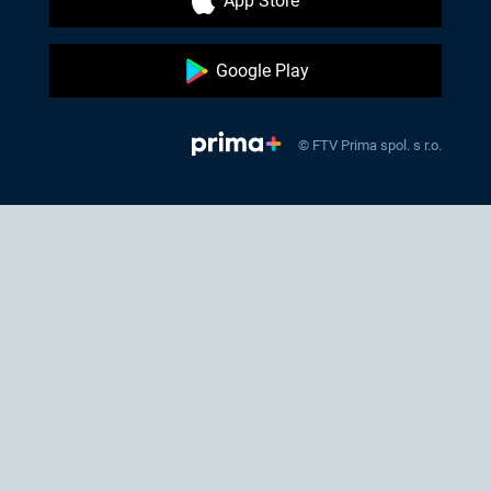
App Store
Google Play
© FTV Prima spol. s r.o.