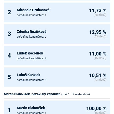
Michaela Hrubanová
11,73 %
2
(48 hlasů)
pořadí na kandidátce: 1
Zdeňka Růžičková
12,95 %
3
(53 hlasů)
pořadí na kandidátce: 2
Luděk Kocourek
11,00 %
4
(45 hlasů)
pořadí na kandidátce: 4
Luboš Karásek
10,51 %
5
(43 hlasů)
pořadí na kandidátce: 5
Martin Blahoušek, nezávislý kandidát
(zisk 1 z 7 zastupitelů)
Martin Blahoušek
100,00 %
1
(85 hlasů)
pořadí na kandidátce: 1