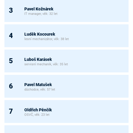
Pavel Kožnárek
3
IT manager, věk: 32 let
Luděk Kocourek
4
lesní mechanizátor, věk: 38 let
Luboš Karásek
5
servisní mechanik, věk: 35 let
Pavel Matušek
6
důchodce, věk: 57 let
Oldřich Pěnčík
7
OSVČ, věk: 23 let