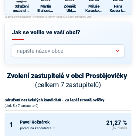
kandidát
kandidát
kandidát
kandidát
Prostějovičky
Sdružení
Martin
Zdeněk
Miluše
Hana
nezávislýc
Blahoušek
Uhl,
Karásková
Kocourkov
h
, nezávislý
nezávislý
, nezávislý
á,
kandidátů
kandidát
kandidát
kandidát
nezávislý
- Za lepší
kandidát
Prostějovi
Jak se volilo ve vaší obci?
čky
Zvolení zastupitelé v obci Prostějovičky
(celkem 7 zastupitelů)
Sdružení nezávislých kandidátů - Za lepší Prostějovičky
(zisk 5 z 7 zastupitelů)
Pavel Kožnárek
21,27 %
1
(87 hlasů)
pořadí na kandidátce: 3