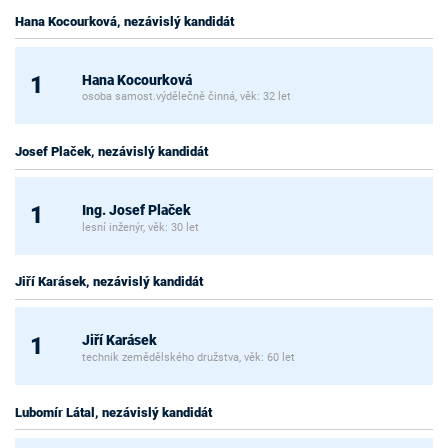
Hana Kocourková, nezávislý kandidát
Hana Kocourková
1
osoba samost.výdělečně činná, věk: 32 let
Josef Plaček, nezávislý kandidát
Ing. Josef Plaček
1
lesní inženýr, věk: 30 let
Jiří Karásek, nezávislý kandidát
Jiří Karásek
1
technik zemědělského družstva, věk: 60 let
Lubomír Látal, nezávislý kandidát