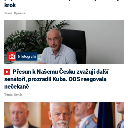
krok
Téma: Opozice
6 fotografií
Přesun k Našemu Česku zvažují další
senátoři, prozradil Kuba. ODS reagovala
nečekaně
Téma: Senát