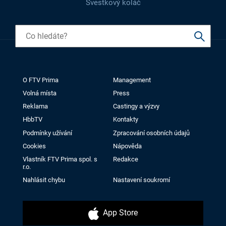
Švestkový koláč
O FTV Prima
Management
Volná místa
Press
Reklama
Castingy a výzvy
HbbTV
Kontakty
Podmínky užívání
Zpracování osobních údajů
Cookies
Nápověda
Vlastník FTV Prima spol. s
Redakce
r.o.
Nahlásit chybu
Nastavení soukromí
App Store