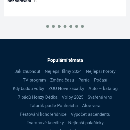
bez varování
Populární témata
Jak zhubnout
Nejlepší filmy 2024
Nejlepší horory
TV program
Změna času
Partie
Počasí
Kdy budou volby
ZOO Nové začátky
Auto – katalog
7 pádů Honzy Dědka
Volby 2025
Svařené víno
Tatarák podle Pohlreicha
Aloe vera
Pěstování lichořeřišnice
Výpočet ascendentu
Tvarohové knedlíky
Nejlepší palačinky