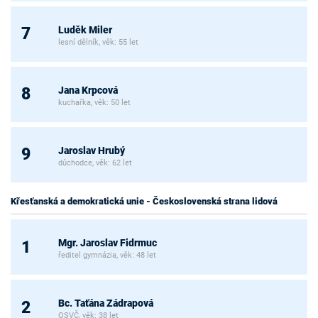
Luděk Miler
7
lesní dělník, věk: 55 let
Jana Krpcová
8
kuchařka, věk: 50 let
Jaroslav Hrubý
9
důchodce, věk: 62 let
Křesťanská a demokratická unie - Československá strana lidová
Mgr. Jaroslav Fidrmuc
1
ředitel gymnázia, věk: 48 let
Bc. Taťána Zádrapová
2
OSVČ, věk: 38 let