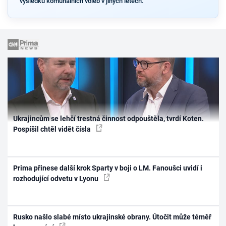
výsledků komunálních voleb v jiných letech.
Ukrajincům se lehčí trestná činnost odpouštěla, tvrdí Koten.
Pospíšil chtěl vidět čísla
Prima přinese další krok Sparty v boji o LM. Fanoušci uvidí i
rozhodující odvetu v Lyonu
Rusko našlo slabé místo ukrajinské obrany. Útočit může téměř