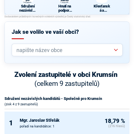
pro
dalších
Krumsín
dobrovolníků
Sdružení
Hnutí na
Křesťansk
nezávislýc
podporu
á a
h
dobrovoln
demokrati
kandidátů
ých hasičů
cká unie -
- Společně
a dalších
Českoslov
pro
dobrovolní
enská
Jak se volilo ve vaší obci?
Krumsín
ků
strana
lidová
Zvolení zastupitelé v obci Krumsín
(celkem 9 zastupitelů)
Sdružení nezávislých kandidátů - Společně pro Krumsín
(zisk 4 z 9 zastupitelů)
Mgr. Jaroslav Střelák
18,79 %
1
(216 hlasů)
pořadí na kandidátce: 1