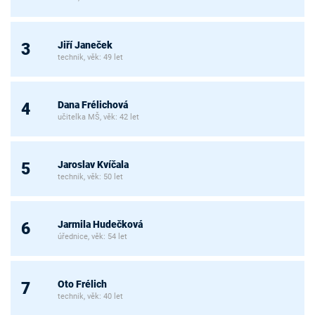
Jiří Janeček
3
technik, věk: 49 let
Dana Frélichová
4
učitelka MŠ, věk: 42 let
Jaroslav Kvíčala
5
technik, věk: 50 let
Jarmila Hudečková
6
úřednice, věk: 54 let
Oto Frélich
7
technik, věk: 40 let