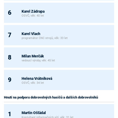
Karel Zádrapa
6
OSVČ, věk: 40 let
Karel Vlach
7
programátor CNC strojů, věk: 33 let
Milan Merčák
8
vedoucí výroby, věk: 45 let
Helena Vrátníková
9
OSVČ, věk: 34 let
Hnutí na podporu dobrovolných hasičů a dalších dobrovolníků
Martin Ošťádal
1
Konzultant informačních sítí, věk: 31 let