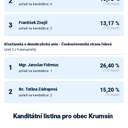
2
(135 hlasů)
pořadí na kandidátce: 6
František Znojil
13,17 %
3
(113 hlasů)
pořadí na kandidátce: 2
Křesťanská a demokratická unie - Československá strana lidová
(zisk 2 z 9 zastupitelů)
Mgr. Jaroslav Fidrmuc
26,40 %
1
(132 hlasů)
pořadí na kandidátce: 1
Bc. Taťána Zádrapová
15,20 %
2
(76 hlasů)
pořadí na kandidátce: 2
Kanditátní listina pro obec Krumsín