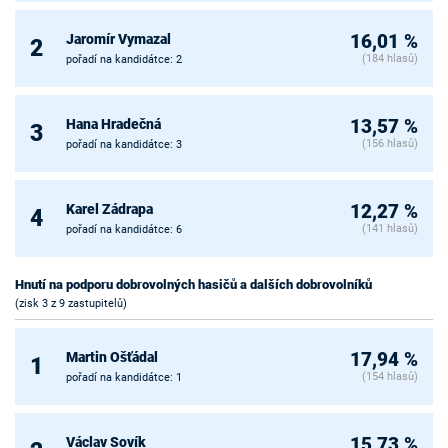
Jaromír Vymazal
16,01 %
2
(184 hlasů)
pořadí na kandidátce: 2
Hana Hradečná
13,57 %
3
(156 hlasů)
pořadí na kandidátce: 3
Karel Zádrapa
12,27 %
4
(141 hlasů)
pořadí na kandidátce: 6
Hnutí na podporu dobrovolných hasičů a dalších dobrovolníků
(zisk 3 z 9 zastupitelů)
Martin Ošťádal
17,94 %
1
(154 hlasů)
pořadí na kandidátce: 1
Václav Sovík
15,73 %