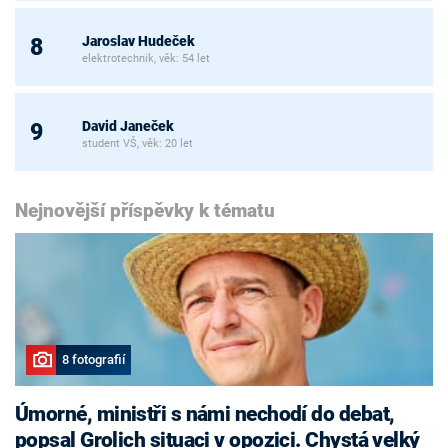
Jaroslav Hudeček
8
elektrotechnik, věk: 54 let
David Janeček
9
student VŠ, věk: 20 let
Nejnovější příspěvky k tématu
8 fotografií
Úmorné, ministři s námi nechodí do debat,
popsal Grolich situaci v opozici. Chystá velký