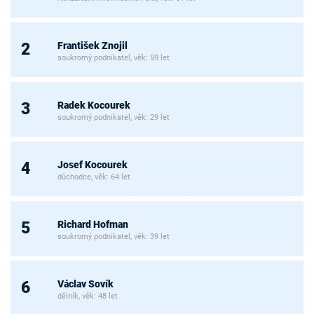
František Znojil
2
soukromý podnikatel, věk: 59 let
Radek Kocourek
3
soukromý podnikatel, věk: 29 let
Josef Kocourek
4
důchodce, věk: 64 let
Richard Hofman
5
soukromý podnikatel, věk: 39 let
Václav Sovík
6
dělník, věk: 48 let