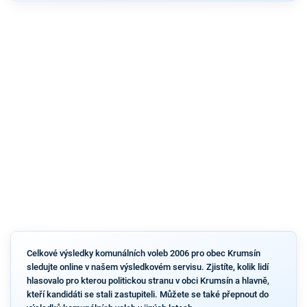
Celkové výsledky komunálních voleb 2006 pro obec Krumsín
sledujte online v našem výsledkovém servisu. Zjistíte, kolik lidí
hlasovalo pro kterou politickou stranu v obci Krumsín a hlavně,
kteří kandidáti se stali zastupiteli. Můžete se také přepnout do