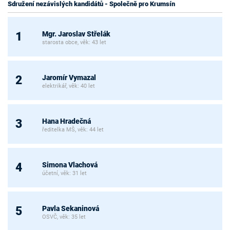
Sdružení nezávislých kandidátů - Společně pro Krumsín
Mgr. Jaroslav Střelák
1
starosta obce, věk: 43 let
Jaromír Vymazal
2
elektrikář, věk: 40 let
Hana Hradečná
3
ředitelka MŠ, věk: 44 let
Simona Vlachová
4
účetní, věk: 31 let
Pavla Sekaninová
5
OSVČ, věk: 35 let