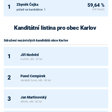
Zbyněk Čejka
59,64 %
1
(34 hlasů)
pořadí na kandidátce: 1
Kanditátní listina pro obec Karlov
Sdružení nezávislých kandidátů obce Karlov
Jiří Nedvěd
1
truhlář, věk: 33 let
Pavel Cempírek
2
obráběč kovů, věk: 40 let
Jan Martinovský
3
dělník, věk: 42 let