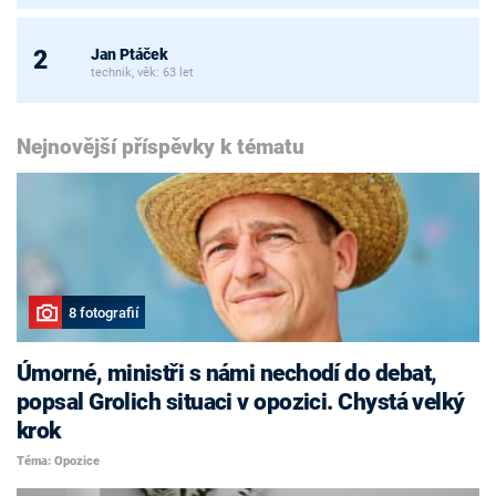
Jan Ptáček
2
technik, věk: 63 let
Nejnovější příspěvky k tématu
8 fotografií
Úmorné, ministři s námi nechodí do debat,
popsal Grolich situaci v opozici. Chystá velký
krok
Téma: Opozice