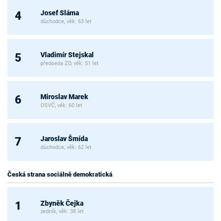
Josef Sláma
4
důchodce, věk: 63 let
Vladimír Stejskal
5
předseda ZD, věk: 51 let
Miroslav Marek
6
OSVČ, věk: 60 let
Jaroslav Šmída
7
důchodce, věk: 62 let
Česká strana sociálně demokratická
Zbyněk Čejka
1
zedník, věk: 38 let