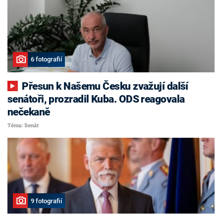
6 fotografií
Přesun k Našemu Česku zvažují další
senátoři, prozradil Kuba. ODS reagovala
nečekaně
Téma: Senát
9 fotografií