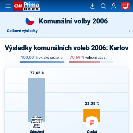
Komunální volby 2006
Celkové výsledky
Výsledky komunálních voleb 2006: Karlov
100,00
%
70,69
%
okrsků sečteno
volební účast
77,65 %
22,35 %
Sdružení
nezávislých
kandidátů
obce
Karlov
Sdružení
Česká