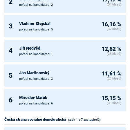
2
(34 hlasů)
pořadí na kandidátce: 2
Vladimír Stejskal
16,16 %
3
(32 hlasů)
pořadí na kandidátce: 5
Jiří Nedvěd
12,62 %
4
(25 hlasů)
pořadí na kandidátce: 1
Jan Martinovský
11,61 %
5
(23 hlasů)
pořadí na kandidátce: 3
Miroslav Marek
15,15 %
6
(30 hlasů)
pořadí na kandidátce: 6
Česká strana sociálně demokratická
(zisk 1 z 7 zastupitelů)