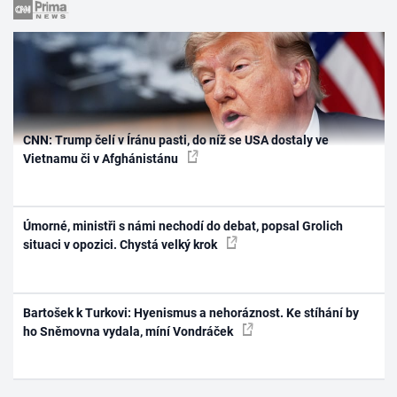
CNN: Trump čelí v Íránu pasti, do níž se USA dostaly ve
Vietnamu či v Afghánistánu
Úmorné, ministři s námi nechodí do debat, popsal Grolich
situaci v opozici. Chystá velký krok
Bartošek k Turkovi: Hyenismus a nehoráznost. Ke stíhání by
ho Sněmovna vydala, míní Vondráček