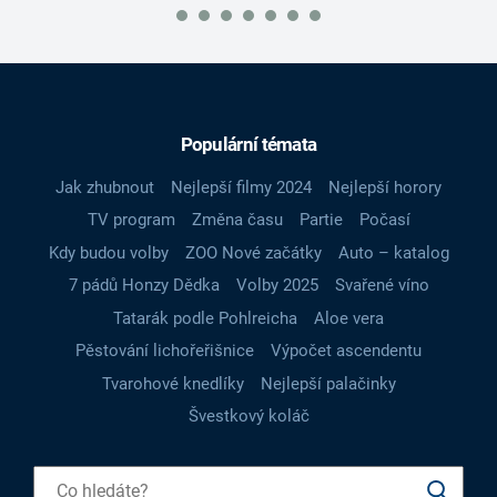
Populární témata
Jak zhubnout
Nejlepší filmy 2024
Nejlepší horory
TV program
Změna času
Partie
Počasí
Kdy budou volby
ZOO Nové začátky
Auto – katalog
7 pádů Honzy Dědka
Volby 2025
Svařené víno
Tatarák podle Pohlreicha
Aloe vera
Pěstování lichořeřišnice
Výpočet ascendentu
Tvarohové knedlíky
Nejlepší palačinky
Švestkový koláč