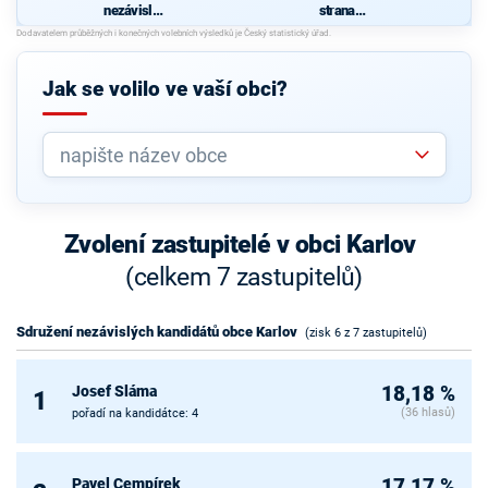
nezávislýc
strana
h
sociálně
kandidátů
demokrati
obce
cká
Karlov
Jak se volilo ve vaší obci?
Zvolení zastupitelé v obci Karlov
(celkem 7 zastupitelů)
Sdružení nezávislých kandidátů obce Karlov
(zisk 6 z 7 zastupitelů)
Josef Sláma
18,18 %
1
(36 hlasů)
pořadí na kandidátce: 4
Pavel Cempírek
17,17 %