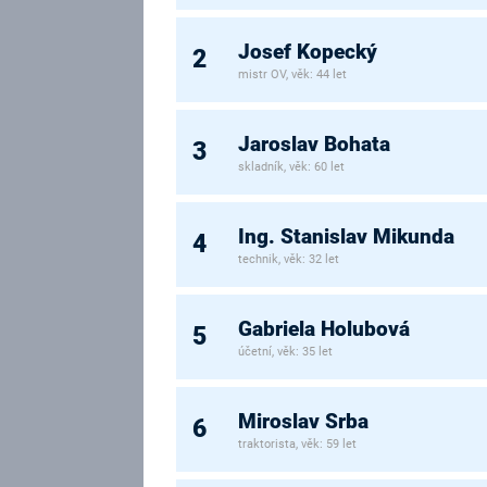
Josef Kopecký
2
mistr OV, věk: 44 let
Jaroslav Bohata
3
skladník, věk: 60 let
Ing. Stanislav Mikunda
4
technik, věk: 32 let
Gabriela Holubová
5
účetní, věk: 35 let
Miroslav Srba
6
traktorista, věk: 59 let