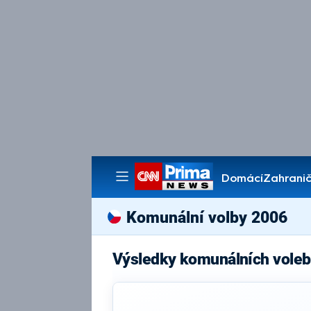
Domácí
Zahranič
Pořady
Komunální volby 2006
Výsledky komunálních voleb