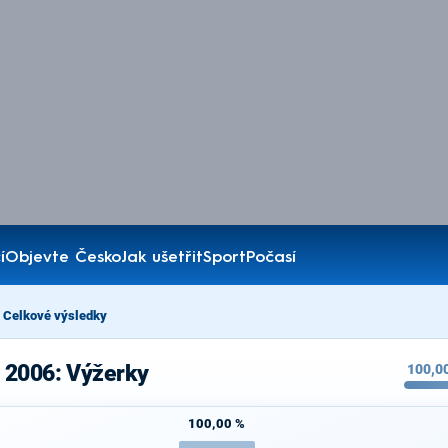
í
Objevte Česko
Jak ušetřit
Sport
Počasí
Celkové výsledky
 2006: Výžerky
100,0
100,00 %