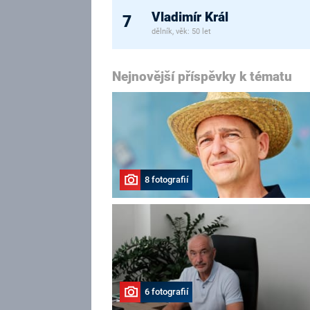
Vladimír Král
7
dělník, věk: 50 let
Nejnovější příspěvky k tématu
8 fotografií
6 fotografií