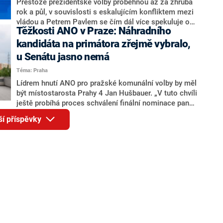
adresu vlády prý byla ještě hodná. Decroix se také
Přestože prezidentské volby proběhnou až za zhruba
vrátila k volební porážce koalice Spolu či promluvila o
rok a půl, v souvislosti s eskalujícím konfliktem mezi
hnutí Naše Česko Martina Kuby.
vládou a Petrem Pavlem se čím dál více spekuluje o
Těžkosti ANO v Praze: Náhradního
tom, koho by do bitvy o Hrad mohla vyslat současná
koalice. Někteří političtí komentátoři znovu vytahují
kandidáta na primátora zřejmě vybralo,
jméno premiéra Andreje Babiše (ANO). Jak moc je
u Senátu jasno nemá
pravděpodobné, že se v prezidentských volbách 2028
Téma: Praha
bude znovu opakovat souboj z roku 2023?
Lídrem hnutí ANO pro pražské komunální volby by měl
být místostarosta Prahy 4 Jan Hušbauer. „V tuto chvíli
ještě probíhá proces schválení finální nominace pana
Jana Hušbauera Výborem hnutí ANO,“ uvedl pro
ší příspěvky
redakci místopředseda pražského ANO Martin
Benkovič. O Hušbauerovi se spekulovalo jako o
náhradníkovi v čele pražské kandidátky poté, co
rezignoval po sérii nejasností v majetkových
přiznáních a pořizování bytů Ondřej Prokop. Zároveň
ale stále není jasné, kdo bude za ANO kandidovat ve
dvou ze tří pražských obvodů do horní komory
parlamentu. ANO má v Praze dlouhodobě horší
výsledky než ve zbytku republiky.