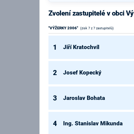
Zvolení zastupitelé v obci V
"VÝŽERKY 2006"
(zisk 7 z 7 zastupitelů)
1
Jiří Kratochvíl
2
Josef Kopecký
3
Jaroslav Bohata
4
Ing. Stanislav Mikunda