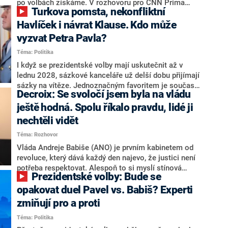
svoje témata,“ odpověděl Grolich na dotaz CNN Prima
po volbách získáme. V rozhovoru pro CNN Prima
Turkova pomsta, nekonfliktní
NEWS.
NEWS to řekl zakladatel hnutí a jihočeský hejtman
Martin Kuba. Konkrétní nebyl, ale získat by takto mohl
Havlíček i návrat Klause. Kdo může
například senátora Zdeňka Hrabu, který je dnes
vyzvat Petra Pavla?
součástí klubu ODS a TOP 09. Hraba to na dotaz
Téma: Politika
redakce nevyloučil. Předseda klubu senátorů ODS
Zdeněk Nytra redakci řekl, že počítá s odchodem
I když se prezidentské volby mají uskutečnit až v
některých senátorů z klubu a že Naše Česko není
lednu 2028, sázkové kanceláře už delší dobu přijímají
nepřítel, ale soupeř.
sázky na vítěze. Jednoznačným favoritem je současná
Decroix: Se svoločí jsem byla na vládu
hlava státu Petr Pavel. Daleko za ním pak bookmakeři
zmiňují dva výrazné politiky ANO, tedy premiéra
ještě hodná. Spolu říkalo pravdu, lidé ji
Andreje Babiše a ministra průmyslu Karla Havlíčka.
nechtěli vidět
Oblíbeným tipem samotných sázkařů je poslanec za
Téma: Rozhovor
Motoristy Filip Turek. Politolog Jan Kubáček nicméně
o případné kandidatuře kohokoliv ze zmíněné trojice
Vláda Andreje Babiše (ANO) je prvním kabinetem od
značně pochybuje. Podle něj současná koalice dosud
revoluce, který dává každý den najevo, že justici není
nemá osobu, která by Pavlovi mohla konkurovat.
potřeba respektovat. Alespoň to si myslí stínová
Prezidentské volby: Bude se
ministryně spravedlnosti ODS Eva Decroix. V
rozhovoru pro CNN Prima NEWS si nebrala servítky
opakovat duel Pavel vs. Babiš? Experti
ohledně politického výkonu svého nástupce Jeronýma
zmiňují pro a proti
Tejce (za ANO) či vládní zmocněnkyně pro lidská
Téma: Politika
práva Taťány Malé (ANO). Označením „svoloč“ na