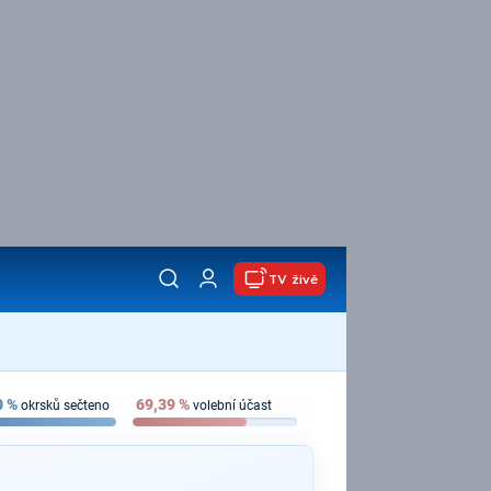
TV živě
0
%
69,39
%
okrsků sečteno
volební účast