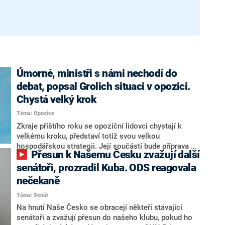
Úmorné, ministři s námi nechodí do
debat, popsal Grolich situaci v opozici.
Chystá velký krok
Téma: Opozice
Zkraje příštího roku se opoziční lidovci chystají k
velkému kroku, představí totiž svou velkou
hospodářskou strategii. Její součástí bude příprava na
Přesun k Našemu Česku zvažují další
stárnutí populace, řekl ve středu na setkání s novináři
nový předseda lidovců Jan Grolich. Ten zároveň v
senátoři, prozradil Kuba. ODS reagovala
senátních volbách kandiduje ve Vyškově. Popsal i
nečekaně
aktivitu opozice, o níž vládní strany nebo političtí
Téma: Senát
komentátoři mluví jako o slabé a v defenzivě. „Je to
úmorná práce upozorňovat na chyby vlády. Ministři s
Na hnutí Naše Česko se obracejí někteří stávající
námi navíc nechodí do debat. Chceme ale ukazovat
senátoři a zvažují přesun do našeho klubu, pokud ho