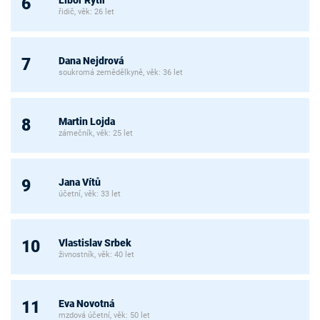
6
řidič, věk: 26 let
Dana Nejdrová
7
soukromá zemědělkyně, věk: 36 let
Martin Lojda
8
zámečník, věk: 25 let
Jana Vítů
9
účetní, věk: 33 let
Vlastislav Srbek
10
živnostník, věk: 40 let
Eva Novotná
11
mzdová účetní, věk: 50 let