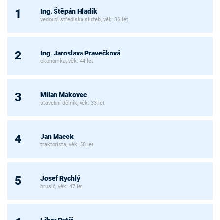
Ing. Štěpán Hladík
1
vedoucí střediska služeb, věk: 36 let
Ing. Jaroslava Pravečková
2
ekonomka, věk: 44 let
Milan Makovec
3
stavební dělník, věk: 33 let
Jan Macek
4
traktorista, věk: 58 let
Josef Rychlý
5
brusič, věk: 47 let
Libor Rytíř