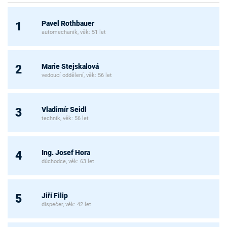
Pavel Rothbauer
1
automechanik, věk: 51 let
Marie Stejskalová
2
vedoucí oddělení, věk: 56 let
Vladimír Seidl
3
technik, věk: 56 let
Ing. Josef Hora
4
důchodce, věk: 63 let
Jiří Filip
5
dispečer, věk: 42 let