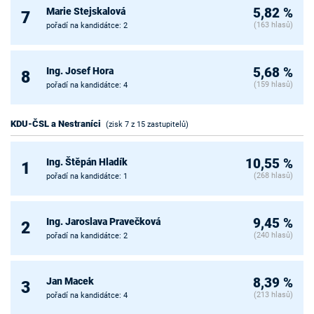
Marie Stejskalová
5,82 %
7
(163 hlasů)
pořadí na kandidátce: 2
Ing. Josef Hora
5,68 %
8
(159 hlasů)
pořadí na kandidátce: 4
KDU-ČSL a Nestraníci
(zisk 7 z 15 zastupitelů)
Ing. Štěpán Hladík
10,55 %
1
(268 hlasů)
pořadí na kandidátce: 1
Ing. Jaroslava Pravečková
9,45 %
2
(240 hlasů)
pořadí na kandidátce: 2
Jan Macek
8,39 %
3
(213 hlasů)
pořadí na kandidátce: 4