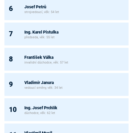
Josef Petrů
6
strojvedoucí, věk: 54 let
Ing. Karel Pistulka
7
předseda, věk: 55 let
František Válka
8
invalidní důchodce, věk: 57 let
Vladimír Janura
9
vedoucí směny, věk: 34 let
Ing. Josef Prchlík
10
důchodce, věk: 62 let