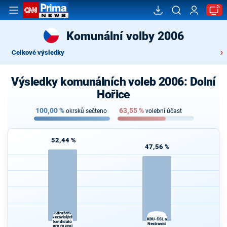
Komunální volby 2006
Celkové výsledky
Výsledky komunálních voleb 2006: Dolní
Hořice
100,00
%
63,55
%
okrsků sečteno
volební účast
52,44 %
47,56 %
Sdružení
Nezávislých
KDU-ČSL a
kandidátů
Nestraníci
pro rozvoj