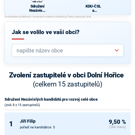
celé obce
Sdružení
KDU-ČSL
Nezávislý
a
ch
Nestraníci
kandidátů
pro rozvoj
celé obce
Jak se volilo ve vaší obci?
Zvolení zastupitelé v obci Dolní Hořice
(celkem 15 zastupitelů)
Sdružení Nezávislých kandidátů pro rozvoj celé obce
(zisk 8 z 15 zastupitelů)
Jiří Filip
9,50 %
1
(266 hlasů)
pořadí na kandidátce: 5