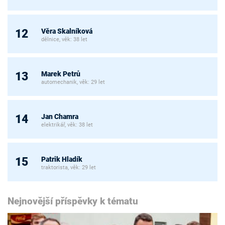
Věra Skalníková
12
dělnice, věk: 38 let
Marek Petrů
13
automechanik, věk: 29 let
Jan Chamra
14
elektrikář, věk: 38 let
Patrik Hladík
15
traktorista, věk: 29 let
Nejnovější příspěvky k tématu