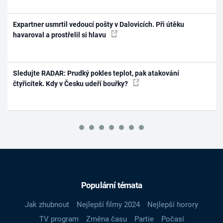
Expartner usmrtil vedoucí pošty v Dalovicích. Při útěku
havaroval a prostřelil si hlavu
Sledujte RADAR: Prudký pokles teplot, pak atakování
čtyřicítek. Kdy v Česku udeří bouřky?
Populární témata
Jak zhubnout
Nejlepší filmy 2024
Nejlepší horory
TV program
Změna času
Partie
Počasí