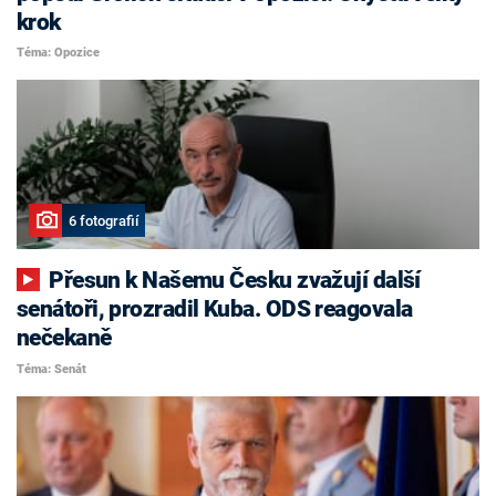
krok
Téma: Opozice
6 fotografií
Přesun k Našemu Česku zvažují další
senátoři, prozradil Kuba. ODS reagovala
nečekaně
Téma: Senát