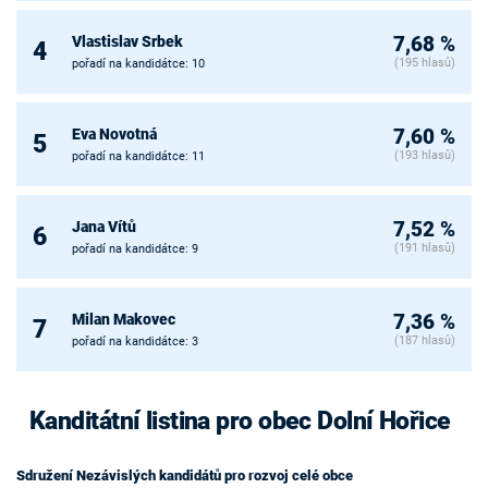
Vlastislav Srbek
7,68 %
4
(195 hlasů)
pořadí na kandidátce: 10
Eva Novotná
7,60 %
5
(193 hlasů)
pořadí na kandidátce: 11
Jana Vítů
7,52 %
6
(191 hlasů)
pořadí na kandidátce: 9
Milan Makovec
7,36 %
7
(187 hlasů)
pořadí na kandidátce: 3
Kanditátní listina pro obec Dolní Hořice
Sdružení Nezávislých kandidátů pro rozvoj celé obce