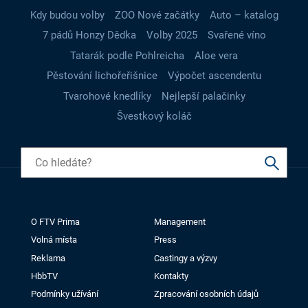
Kdy budou volby
ZOO Nové začátky
Auto – katalog
7 pádů Honzy Dědka
Volby 2025
Svařené víno
Tatarák podle Pohlreicha
Aloe vera
Pěstování lichořeřišnice
Výpočet ascendentu
Tvarohové knedlíky
Nejlepší palačinky
Švestkový koláč
O FTV Prima
Management
Volná místa
Press
Reklama
Castingy a výzvy
HbbTV
Kontakty
Podmínky užívání
Zpracování osobních údajů