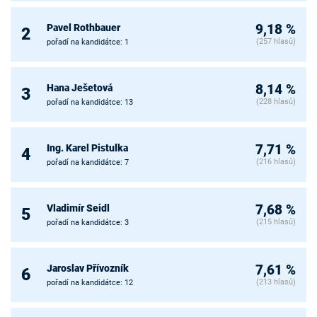
Pavel Rothbauer
9,18 %
2
(257 hlasů)
pořadí na kandidátce: 1
Hana Ješetová
8,14 %
3
(228 hlasů)
pořadí na kandidátce: 13
Ing. Karel Pistulka
7,71 %
4
(216 hlasů)
pořadí na kandidátce: 7
Vladimír Seidl
7,68 %
5
(215 hlasů)
pořadí na kandidátce: 3
Jaroslav Přívozník
7,61 %
6
(213 hlasů)
pořadí na kandidátce: 12