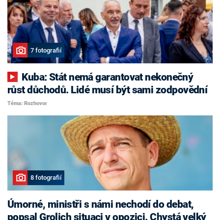
7 fotografií
Kuba: Stát nemá garantovat nekonečný
růst důchodů. Lidé musí být sami zodpovědní
Téma: Rozhovor
8 fotografií
Úmorné, ministři s námi nechodí do debat,
popsal Grolich situaci v opozici. Chystá velký