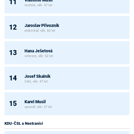
Vlastimil Musil
11
technik, věk: 47 let
Jaroslav Přívozník
12
elektrikář, věk: 60 let
Hana Ješetová
13
referent, věk: 52 let
Josef Skalník
14
řidič, věk: 47 let
Karel Musil
15
opravář, věk: 57 let
KDU-ČSL a Nestraníci