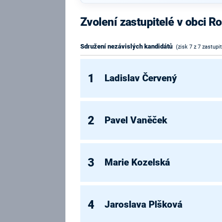
Zvolení zastupitelé v obci R
Sdružení nezávislých kandidátů
(zisk 7 z 7 zastupi
1
Ladislav Červený
2
Pavel Vaněček
3
Marie Kozelská
4
Jaroslava Plšková