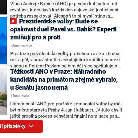
o případné kandidatuře kohokoliv ze zmíněné trojice
Vláda Andreje Babiše (ANO) je prvním kabinetem od
značně pochybuje. Podle něj současná koalice dosud
revoluce, který dává každý den najevo, že justici není
nemá osobu, která by Pavlovi mohla konkurovat.
potřeba respektovat. Alespoň to si myslí stínová
Prezidentské volby: Bude se
ministryně spravedlnosti ODS Eva Decroix. V
rozhovoru pro CNN Prima NEWS si nebrala servítky
opakovat duel Pavel vs. Babiš? Experti
ohledně politického výkonu svého nástupce Jeronýma
zmiňují pro a proti
Tejce (za ANO) či vládní zmocněnkyně pro lidská
Téma: Politika
práva Taťány Malé (ANO). Označením „svoloč“ na
adresu vlády prý byla ještě hodná. Decroix se také
Přestože prezidentské volby proběhnou až za zhruba
vrátila k volební porážce koalice Spolu či promluvila o
rok a půl, v souvislosti s eskalujícím konfliktem mezi
hnutí Naše Česko Martina Kuby.
vládou a Petrem Pavlem se čím dál více spekuluje o
Těžkosti ANO v Praze: Náhradního
tom, koho by do bitvy o Hrad mohla vyslat současná
koalice. Někteří političtí komentátoři znovu vytahují
kandidáta na primátora zřejmě vybralo,
jméno premiéra Andreje Babiše (ANO). Jak moc je
u Senátu jasno nemá
pravděpodobné, že se v prezidentských volbách 2028
Téma: Praha
bude znovu opakovat souboj z roku 2023?
Lídrem hnutí ANO pro pražské komunální volby by měl
být místostarosta Prahy 4 Jan Hušbauer. „V tuto chvíli
ještě probíhá proces schválení finální nominace pana
Jana Hušbauera Výborem hnutí ANO,“ uvedl pro
ší příspěvky
redakci místopředseda pražského ANO Martin
Benkovič. O Hušbauerovi se spekulovalo jako o