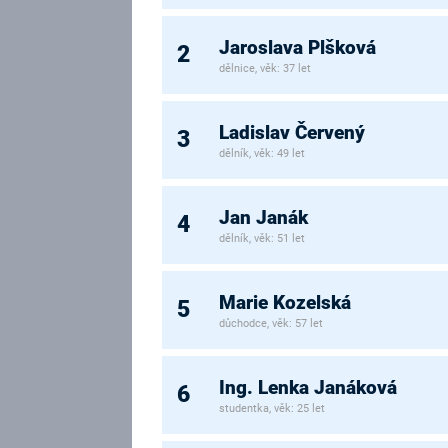
Jaroslava Plšková
2
dělnice, věk: 37 let
Ladislav Červený
3
dělník, věk: 49 let
Jan Janák
4
dělník, věk: 51 let
Marie Kozelská
5
důchodce, věk: 57 let
Ing. Lenka Janáková
6
studentka, věk: 25 let