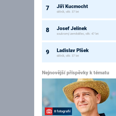
Jiří Kucmocht
7
dělník, věk: 37 let
Josef Jelínek
8
soukromý zemědělec, věk: 47 let
Ladislav Plšek
9
dělník, věk: 37 let
Nejnovější příspěvky k tématu
8 fotografií