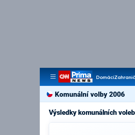
Domácí
Zahranič
Pořady
Komunální volby 2006
Výsledky komunálních voleb