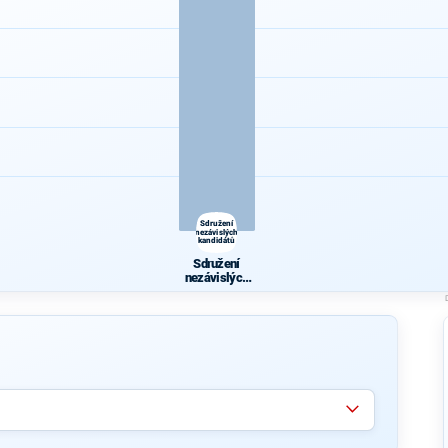
Sdružení
nezávislých
kandidátů
Sdružení
nezávislých
kandidátů