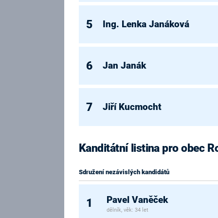
5
Ing. Lenka Janáková
6
Jan Janák
7
Jiří Kucmocht
Kanditátní listina pro obec 
Sdružení nezávislých kandidátů
Pavel Vaněček
1
dělník, věk: 34 let