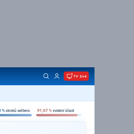
TV živě
0
%
91,67
%
okrsků sečteno
volební účast