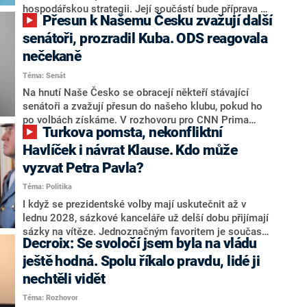
hospodářskou strategii. Její součástí bude příprava na
Přesun k Našemu Česku zvažují další
stárnutí populace, řekl ve středu na setkání s novináři
nový předseda lidovců Jan Grolich. Ten zároveň v
senátoři, prozradil Kuba. ODS reagovala
senátních volbách kandiduje ve Vyškově. Popsal i
nečekaně
aktivitu opozice, o níž vládní strany nebo političtí
Téma: Senát
komentátoři mluví jako o slabé a v defenzivě. „Je to
úmorná práce upozorňovat na chyby vlády. Ministři s
Na hnutí Naše Česko se obracejí někteří stávající
námi navíc nechodí do debat. Chceme ale ukazovat
senátoři a zvažují přesun do našeho klubu, pokud ho
svoje témata,“ odpověděl Grolich na dotaz CNN Prima
po volbách získáme. V rozhovoru pro CNN Prima
Turkova pomsta, nekonfliktní
NEWS.
NEWS to řekl zakladatel hnutí a jihočeský hejtman
Martin Kuba. Konkrétní nebyl, ale získat by takto mohl
Havlíček i návrat Klause. Kdo může
například senátora Zdeňka Hrabu, který je dnes
vyzvat Petra Pavla?
součástí klubu ODS a TOP 09. Hraba to na dotaz
Téma: Politika
redakce nevyloučil. Předseda klubu senátorů ODS
Zdeněk Nytra redakci řekl, že počítá s odchodem
I když se prezidentské volby mají uskutečnit až v
některých senátorů z klubu a že Naše Česko není
lednu 2028, sázkové kanceláře už delší dobu přijímají
nepřítel, ale soupeř.
sázky na vítěze. Jednoznačným favoritem je současná
Decroix: Se svoločí jsem byla na vládu
hlava státu Petr Pavel. Daleko za ním pak bookmakeři
zmiňují dva výrazné politiky ANO, tedy premiéra
ještě hodná. Spolu říkalo pravdu, lidé ji
Andreje Babiše a ministra průmyslu Karla Havlíčka.
nechtěli vidět
Oblíbeným tipem samotných sázkařů je poslanec za
Téma: Rozhovor
Motoristy Filip Turek. Politolog Jan Kubáček nicméně