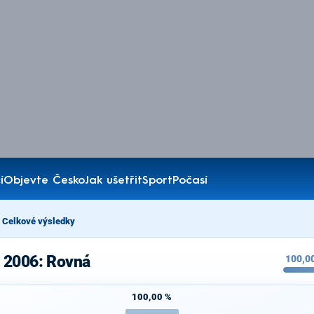
í
Objevte Česko
Jak ušetřit
Sport
Počasí
Celkové výsledky
 2006: Rovná
100,0
100,00 %