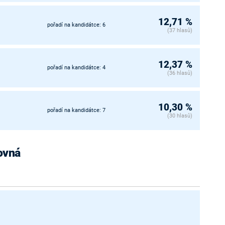
12,71 %
pořadí na kandidátce: 6
(37 hlasů)
12,37 %
pořadí na kandidátce: 4
(36 hlasů)
10,30 %
pořadí na kandidátce: 7
(30 hlasů)
Rovná