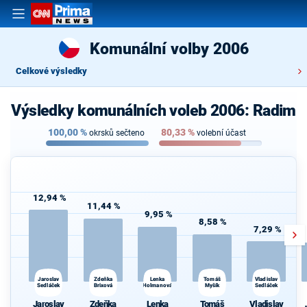
Komunální volby 2006
Celkové výsledky
Výsledky komunálních voleb 2006: Radim
100,00
%
80,33
%
okrsků sečteno
volební účast
12,94 %
11,44 %
9,95 %
8,58 %
7,29 %
Jaroslav
Lenka
Vladislav
Zdeňka
Tomáš
Sedláček
Brixová
Holmanová
Myšík
Sedláček
Jaroslav
Zdeňka
Lenka
Tomáš
Vladislav