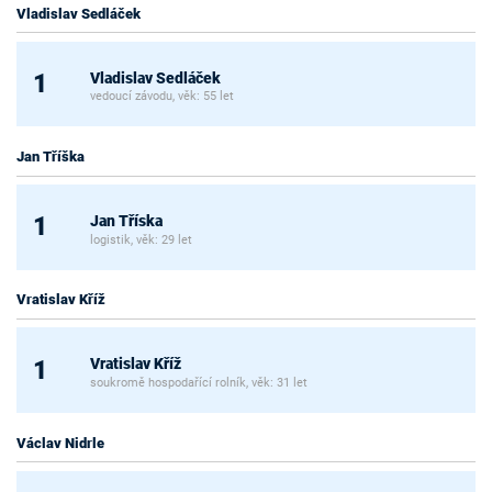
Vladislav Sedláček
Vladislav Sedláček
1
vedoucí závodu, věk: 55 let
Jan Tříška
Jan Tříska
1
logistik, věk: 29 let
Vratislav Kříž
Vratislav Kříž
1
soukromě hospodařící rolník, věk: 31 let
Václav Nidrle