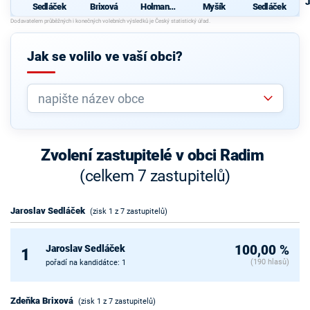
J
Sedláček
Brixová
Holmanov
Myšík
Sedláček
á
Jak se volilo ve vaší obci?
Zvolení zastupitelé v obci Radim
(celkem 7 zastupitelů)
Jaroslav Sedláček
(zisk 1 z 7 zastupitelů)
Jaroslav Sedláček
100,00 %
1
(190 hlasů)
pořadí na kandidátce: 1
Zdeňka Brixová
(zisk 1 z 7 zastupitelů)