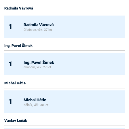
Radmila Vávrová
Radmila Vávrová
1
úřednice, věk: 37 let
Ing. Pavel Šimek
Ing. Pavel Šimek
1
ekonom, věk: 27 let
Michal Hátle
Michal Hátle
1
dělník, věk: 30 let
Václav Luňák