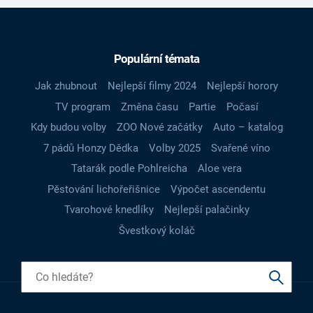
Populární témata
Jak zhubnout
Nejlepší filmy 2024
Nejlepší horory
TV program
Změna času
Partie
Počasí
Kdy budou volby
ZOO Nové začátky
Auto – katalog
7 pádů Honzy Dědka
Volby 2025
Svařené víno
Tatarák podle Pohlreicha
Aloe vera
Pěstování lichořeřišnice
Výpočet ascendentu
Tvarohové knedlíky
Nejlepší palačinky
Švestkový koláč