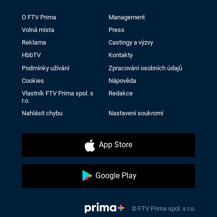
O FTV Prima
Management
Volná místa
Press
Reklama
Castingy a výzvy
HbbTV
Kontakty
Podmínky užívání
Zpracování osobních údajů
Cookies
Nápověda
Vlastník FTV Prima spol. s
Redakce
r.o.
Nahlásit chybu
Nastavení soukromí
App Store
Google Play
© FTV Prima spol. s r.o.