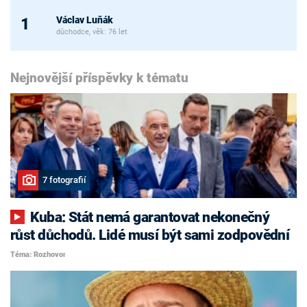
Václav Luňák
1
důchodce, věk: 76 let
Nejnovější příspěvky k tématu
7 fotografií
Kuba: Stát nemá garantovat nekonečný
růst důchodů. Lidé musí být sami zodpovědní
Téma: Rozhovor