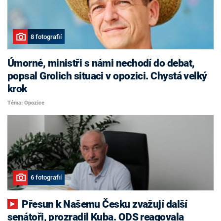
8 fotografií
Úmorné, ministři s námi nechodí do debat,
popsal Grolich situaci v opozici. Chystá velký
krok
Téma: Opozice
6 fotografií
Přesun k Našemu Česku zvažují další
senátoři, prozradil Kuba. ODS reagovala