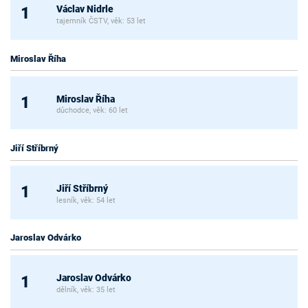
Václav Nidrle
1
tajemník ČSTV, věk: 53 let
Miroslav Říha
Miroslav Říha
1
důchodce, věk: 60 let
Jiří Stříbrný
Jiří Stříbrný
1
lesník, věk: 54 let
Jaroslav Odvárko
Jaroslav Odvárko
1
dělník, věk: 35 let