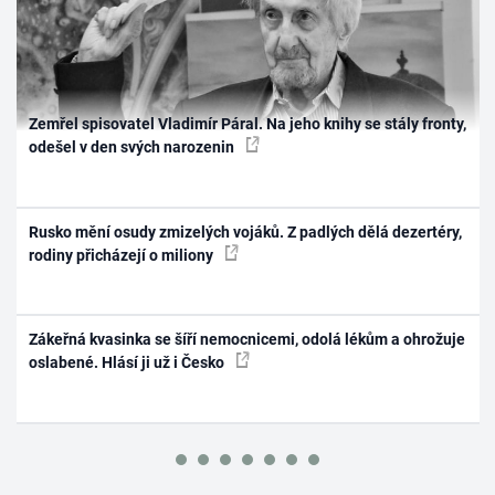
Zemřel spisovatel Vladimír Páral. Na jeho knihy se stály fronty,
odešel v den svých narozenin
Rusko mění osudy zmizelých vojáků. Z padlých dělá dezertéry,
rodiny přicházejí o miliony
Zákeřná kvasinka se šíří nemocnicemi, odolá lékům a ohrožuje
oslabené. Hlásí ji už i Česko