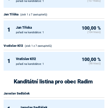
(107 hlasů)
pořadí na kandidátce: 1
Jan Tříška
(zisk 1 z 7 zastupitelů)
Jan Tříska
100,00 %
1
(104 hlasů)
pořadí na kandidátce: 1
Vratislav Kříž
(zisk 1 z 7 zastupitelů)
Vratislav Kříž
100,00 %
1
(98 hlasů)
pořadí na kandidátce: 1
Kanditátní listina pro obec Radim
Jaroslav Sedláček
Jaroslav Sedláček