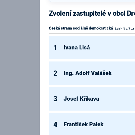
Zvolení zastupitelé v obci D
Česká strana sociálně demokratická
(zisk 5 z 9 za
1
Ivana Lisá
2
Ing. Adolf Valášek
3
Josef Křikava
4
František Palek