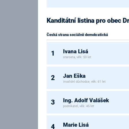
Kanditátní listina pro obec 
Česká strana sociálně demokratická
Ivana Lisá
1
starosta, věk: 53 let
Jan Eška
2
invalidní důchodce, věk: 61 let
Ing. Adolf Valášek
3
podnikatel, věk: 45 let
Marie Lisá
4