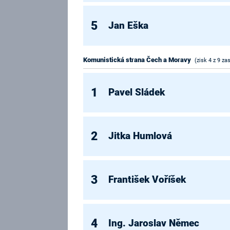
5
Jan Eška
Komunistická strana Čech a Moravy
(zisk 4 z 9 za
1
Pavel Sládek
2
Jitka Humlová
3
František Voříšek
4
Ing. Jaroslav Němec