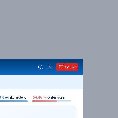
TV živě
0
%
64,46
%
okrsků sečteno
volební účast