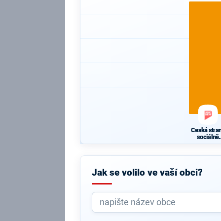
Česká stra
sociálně
demokratic
Jak se volilo ve vaší obci?