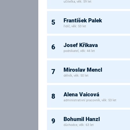
učitelka, věk: 59 let
František Palek
5
řidič, věk: 53 let
Josef Křikava
6
podnikatel, věk: 44 let
Miroslav Mencl
7
dělník, věk: 50 let
Alena Vaicová
8
administrativní pracovník, věk: 53 let
Bohumil Hanzl
9
důchodce, věk: 63 let