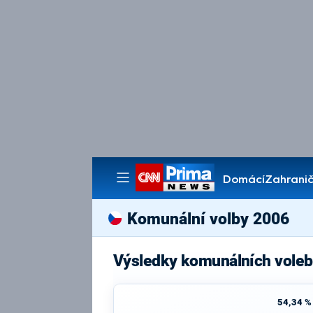
Domácí
Zahranič
Pořady
Komunální volby 2006
Výsledky komunálních voleb
54,34 %