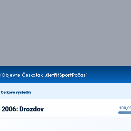
í
Objevte Česko
Jak ušetřit
Sport
Počasí
Celkové výsledky
 2006: Drozdov
100,0