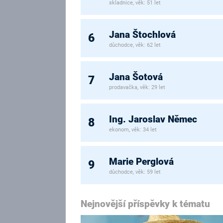
skladnice, věk: 51 let
Jana Štochlová
6
důchodce, věk: 62 let
Jana Šotová
7
prodavačka, věk: 29 let
Ing. Jaroslav Němec
8
ekonom, věk: 34 let
Marie Perglová
9
důchodce, věk: 59 let
Nejnovější příspěvky k tématu