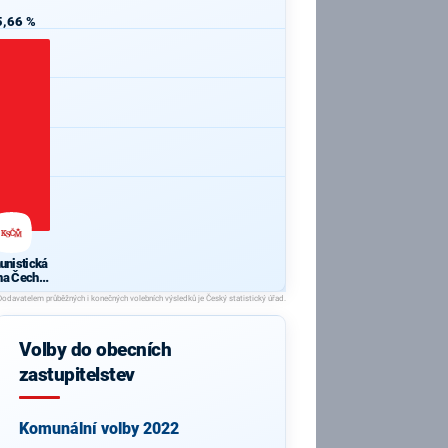
5,66 %
nistická
na Čech a
oravy
Volby do obecních
zastupitelstev
Komunální volby 2022