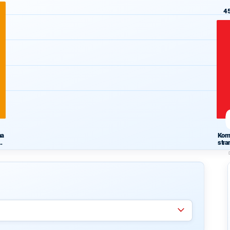
4
na
Komu
stra
ká
M