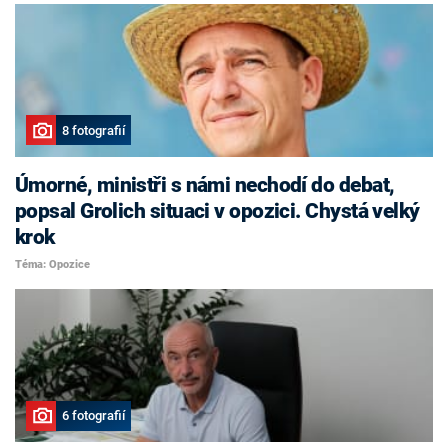
8 fotografií
Úmorné, ministři s námi nechodí do debat,
popsal Grolich situaci v opozici. Chystá velký
krok
Téma: Opozice
6 fotografií