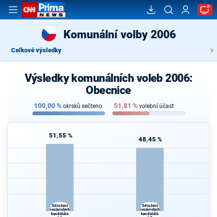
Komunální volby 2006
Celkové výsledky
Výsledky komunálních voleb 2006:
Obecnice
100,00
%
51,81
%
okrsků sečteno
volební účast
51,55 %
48,45 %
Sdružení
Sdružení
nezávislých
nezávislých
kandidátů
kandidátů