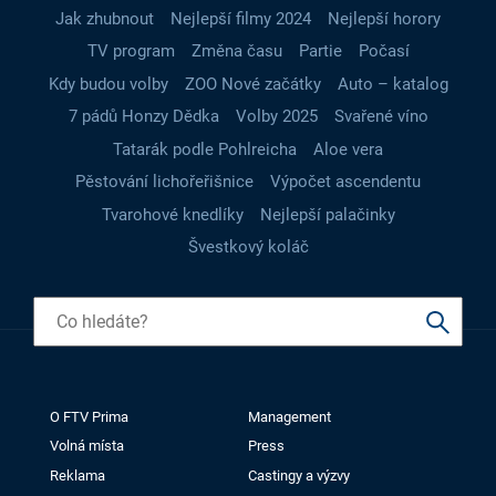
Jak zhubnout
Nejlepší filmy 2024
Nejlepší horory
TV program
Změna času
Partie
Počasí
Kdy budou volby
ZOO Nové začátky
Auto – katalog
7 pádů Honzy Dědka
Volby 2025
Svařené víno
Tatarák podle Pohlreicha
Aloe vera
Pěstování lichořeřišnice
Výpočet ascendentu
Tvarohové knedlíky
Nejlepší palačinky
Švestkový koláč
O FTV Prima
Management
Volná místa
Press
Reklama
Castingy a výzvy