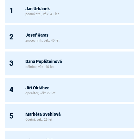
Jan Urbánek
1
podnikatel, věk: 41 let
Josef Karas
2
zootechnik, věk: 45 let
Dana Poplšteinová
3
dělnice, věk: 40 let
Jiří Oktábec
4
operátor, věk: 27 let
Markéta Švehlová
5
účetní, věk: 26 let