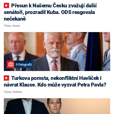
Přesun k Našemu Česku zvažují další
senátoři, prozradil Kuba. ODS reagovala
nečekaně
Téma: Senát
9 fotografií
Turkova pomsta, nekonfliktní Havlíček i
návrat Klause. Kdo může vyzvat Petra Pavla?
Téma: Politika