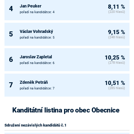
Jan Peuker
8,11 %
4
(220 hlasů)
pořadí na kandidátce: 4
Václav Vohradský
9,15 %
5
(248 hlasů)
pořadí na kandidátce: 5
Jaroslav Zapletal
10,25 %
6
(278 hlasů)
pořadí na kandidátce: 6
Zdeněk Petráň
10,51 %
7
(285 hlasů)
pořadí na kandidátce: 7
Kanditátní listina pro obec Obecnice
Sdružení nezávislých kandidátů č.1