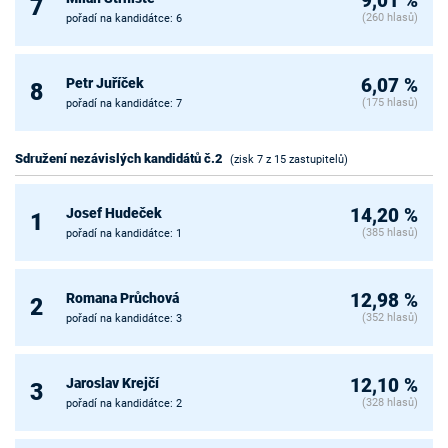
9,01 %
7
(260 hlasů)
pořadí na kandidátce: 6
Petr Juříček
6,07 %
8
(175 hlasů)
pořadí na kandidátce: 7
Sdružení nezávislých kandidátů č.2
(zisk 7 z 15 zastupitelů)
Josef Hudeček
14,20 %
1
(385 hlasů)
pořadí na kandidátce: 1
Romana Průchová
12,98 %
2
(352 hlasů)
pořadí na kandidátce: 3
Jaroslav Krejčí
12,10 %
3
(328 hlasů)
pořadí na kandidátce: 2