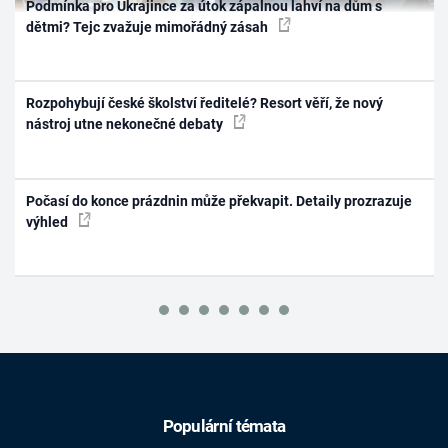
Podmínka pro Ukrajince za útok zápalnou lahví na dům s
dětmi? Tejc zvažuje mimořádný zásah
Rozpohybují české školství ředitelé? Resort věří, že nový
nástroj utne nekonečné debaty
Počasí do konce prázdnin může překvapit. Detaily prozrazuje
výhled
Populární témata