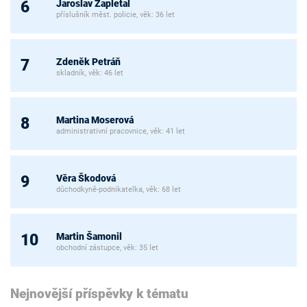
Jaroslav Zapletal
6
příslušník měst. policie, věk: 36 let
Zdeněk Petráň
7
skladník, věk: 46 let
Martina Moserová
8
administrativní pracovnice, věk: 41 let
Věra Škodová
9
důchodkyně-podnikatelka, věk: 68 let
Martin Šamonil
10
obchodní zástupce, věk: 35 let
Nejnovější příspěvky k tématu