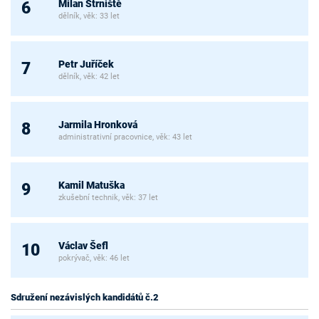
Milan Strniště
6
dělník, věk: 33 let
Petr Juříček
7
dělník, věk: 42 let
Jarmila Hronková
8
administrativní pracovnice, věk: 43 let
Kamil Matuška
9
zkušební technik, věk: 37 let
Václav Šefl
10
pokrývač, věk: 46 let
Sdružení nezávislých kandidátů č.2