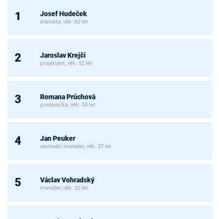
Josef Hudeček
1
starosta, věk: 62 let
Jaroslav Krejčí
2
projektant, věk: 52 let
Romana Průchová
3
prodavačka, věk: 35 let
Jan Peuker
4
obchodní manažer, věk: 37 let
Václav Vohradský
5
manažer, věk: 32 let