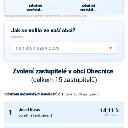
č.1
č.2
Sdružení
Sdružení
nezávislýc
nezávislýc
h
h
kandidátů
kandidátů
č.1
č.2
Jak se volilo ve vaší obci?
Zvolení zastupitelé v obci Obecnice
(celkem 15 zastupitelů)
Sdružení nezávislých kandidátů č.1
(zisk 8 z 15 zastupitelů)
Josef Karas
14,11 %
1
(407 hlasů)
pořadí na kandidátce: 2