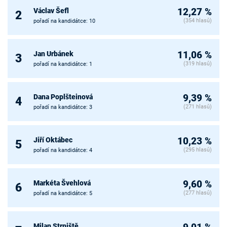
Václav Šefl
12,27 %
2
(354 hlasů)
pořadí na kandidátce: 10
Jan Urbánek
11,06 %
3
(319 hlasů)
pořadí na kandidátce: 1
Dana Poplšteinová
9,39 %
4
(271 hlasů)
pořadí na kandidátce: 3
Jiří Oktábec
10,23 %
5
(295 hlasů)
pořadí na kandidátce: 4
Markéta Švehlová
9,60 %
6
(277 hlasů)
pořadí na kandidátce: 5
Milan Strniště