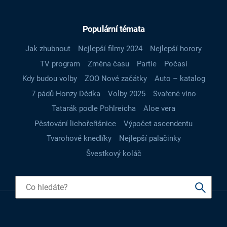
Populární témata
Jak zhubnout
Nejlepší filmy 2024
Nejlepší horory
TV program
Změna času
Partie
Počasí
Kdy budou volby
ZOO Nové začátky
Auto – katalog
7 pádů Honzy Dědka
Volby 2025
Svařené víno
Tatarák podle Pohlreicha
Aloe vera
Pěstování lichořeřišnice
Výpočet ascendentu
Tvarohové knedlíky
Nejlepší palačinky
Švestkový koláč