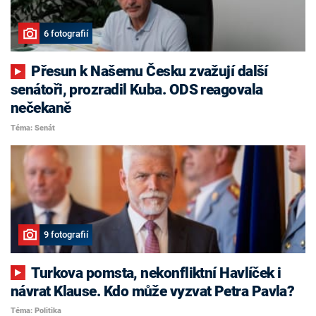
6 fotografií
Přesun k Našemu Česku zvažují další
senátoři, prozradil Kuba. ODS reagovala
nečekaně
Téma: Senát
9 fotografií
Turkova pomsta, nekonfliktní Havlíček i
návrat Klause. Kdo může vyzvat Petra Pavla?
Téma: Politika