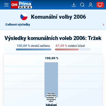
Komunální volby 2006
Celkové výsledky
Výsledky komunálních voleb 2006: Tržek
100,00
%
67,69
%
okrsků sečteno
volební účast
100,00 %
Sdružení
nezávislých
kandidátů "Za
samosprávnou
obec"
Sdružení