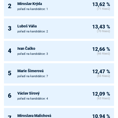
Miroslav Krýda
13,62 %
2
(71 hlasů)
pořadí na kandidátce: 1
Luboš Váňa
13,43 %
3
(70 hlasů)
pořadí na kandidátce: 2
Ivan Čačko
12,66 %
4
(66 hlasů)
pořadí na kandidátce: 3
Marie Šimerová
12,47 %
5
(65 hlasů)
pořadí na kandidátce: 7
Václav Sirový
12,09 %
6
(63 hlasů)
pořadí na kandidátce: 4
Miroslava Malichová
10,94 %
7