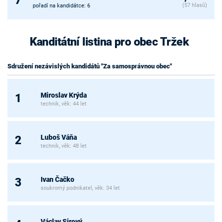
(57 hlasů)
pořadí na kandidátce: 6
Kanditátní listina pro obec Tržek
Sdružení nezávislých kandidátů "Za samosprávnou obec"
Miroslav Krýda
1
technik, věk: 44 let
Luboš Váňa
2
technik, věk: 48 let
Ivan Čačko
3
soukromý podnikatel, věk: 34 let
Václav Sirový