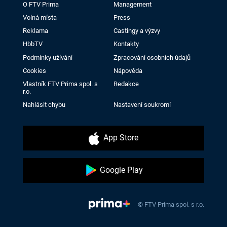
O FTV Prima
Management
Volná místa
Press
Reklama
Castingy a výzvy
HbbTV
Kontakty
Podmínky užívání
Zpracování osobních údajů
Cookies
Nápověda
Vlastník FTV Prima spol. s
Redakce
r.o.
Nahlásit chybu
Nastavení soukromí
App Store
Google Play
© FTV Prima spol. s r.o.