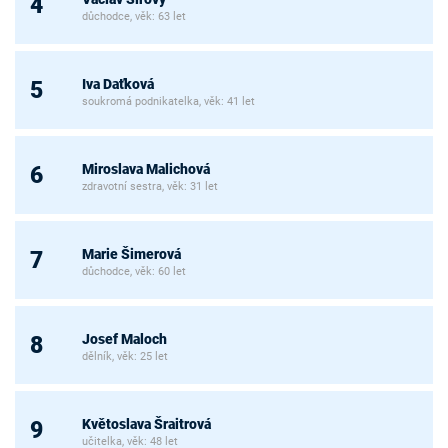
4
důchodce, věk: 63 let
Iva Daťková
5
soukromá podnikatelka, věk: 41 let
Miroslava Malichová
6
zdravotní sestra, věk: 31 let
Marie Šimerová
7
důchodce, věk: 60 let
Josef Maloch
8
dělník, věk: 25 let
Květoslava Šraitrová
9
učitelka, věk: 48 let