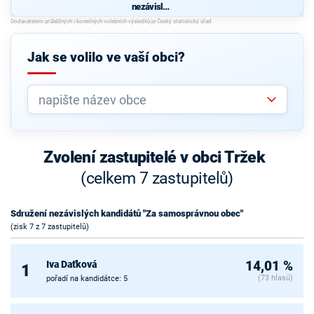
nezávislýc
h
kandidátů
"Za
samosprá
Jak se volilo ve vaší obci?
vnou obec"
Zvolení zastupitelé v obci Tržek
(celkem 7 zastupitelů)
Sdružení nezávislých kandidátů "Za samosprávnou obec"
(zisk 7 z 7 zastupitelů)
Iva Daťková
14,01 %
1
(73 hlasů)
pořadí na kandidátce: 5