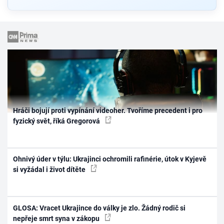
Hráči bojují proti vypínání videoher. Tvoříme precedent i pro
fyzický svět, říká Gregorová
Ohnivý úder v týlu: Ukrajinci ochromili rafinérie, útok v Kyjevě
si vyžádal i život dítěte
GLOSA: Vracet Ukrajince do války je zlo. Žádný rodič si
nepřeje smrt syna v zákopu