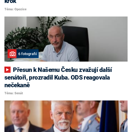
krok
Téma: Opozice
6 fotografií
Přesun k Našemu Česku zvažují další
senátoři, prozradil Kuba. ODS reagovala
nečekaně
Téma: Senát