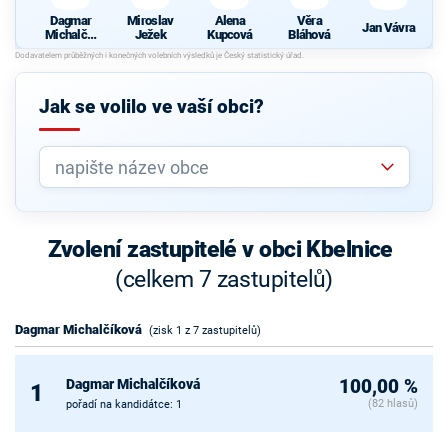
Dagmar
Miroslav
Alena
Věra
Jan Vávra
Michalčík
Ježek
Kupcová
Bláhová
ová
Jak se volilo ve vaší obci?
Zvolení zastupitelé v obci Kbelnice
(celkem 7 zastupitelů)
Dagmar Michalčíková
(zisk 1 z 7 zastupitelů)
Dagmar Michalčíková
100,00 %
1
(82 hlasů)
pořadí na kandidátce: 1