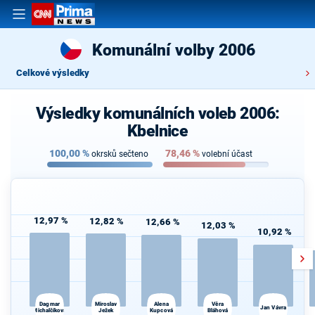
Komunální volby 2006
Celkové výsledky
Výsledky komunálních voleb 2006:
Kbelnice
100,00
%
78,46
%
okrsků sečteno
volební účast
12,97 %
12,82 %
12,66 %
12,03 %
10,92 %
Dagmar
Alena
Miroslav
Věra
Jan Vávra
Michalčíková
Ježek
Kupcová
Bláhová