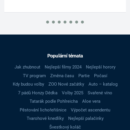
Populární témata
Jak zhubnout
Nejlepší filmy 2024
Nejlepší horory
TV program
Změna času
Partie
Počasí
Kdy budou volby
ZOO Nové začátky
Auto – katalog
7 pádů Honzy Dědka
Volby 2025
Svařené víno
Tatarák podle Pohlreicha
Aloe vera
Pěstování lichořeřišnice
Výpočet ascendentu
Tvarohové knedlíky
Nejlepší palačinky
Švestkový koláč