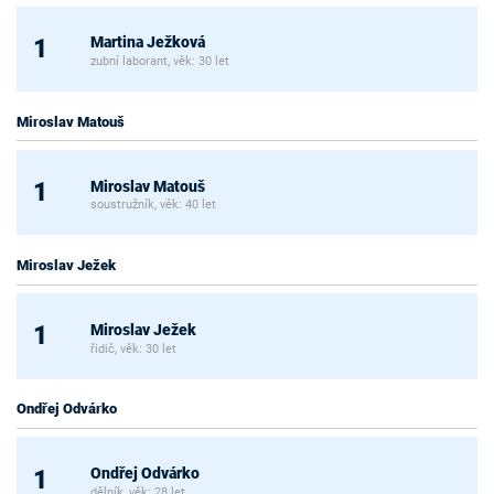
Martina Ježková
1
zubní laborant, věk: 30 let
Miroslav Matouš
Miroslav Matouš
1
soustružník, věk: 40 let
Miroslav Ježek
Miroslav Ježek
1
řidič, věk: 30 let
Ondřej Odvárko
Ondřej Odvárko
1
dělník, věk: 28 let