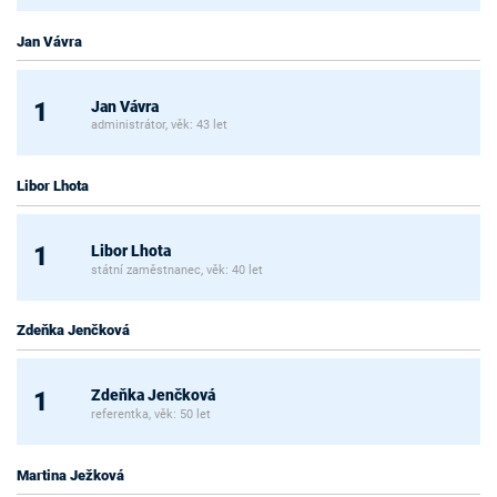
Jan Vávra
Jan Vávra
1
administrátor, věk: 43 let
Libor Lhota
Libor Lhota
1
státní zaměstnanec, věk: 40 let
Zdeňka Jenčková
Zdeňka Jenčková
1
referentka, věk: 50 let
Martina Ježková