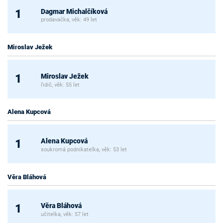
Dagmar Michalčíková
1
prodavačka, věk: 49 let
Miroslav Ježek
Miroslav Ježek
1
řidič, věk: 55 let
Alena Kupcová
Alena Kupcová
1
soukromá podnikatelka, věk: 53 let
Věra Bláhová
Věra Bláhová
1
učitelka, věk: 57 let