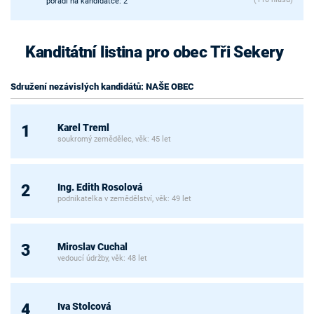
pořadí na kandidátce: 2
Kanditátní listina pro obec Tři Sekery
Sdružení nezávislých kandidátů: NAŠE OBEC
Karel Treml
1
soukromý zemědělec, věk: 45 let
Ing. Edith Rosolová
2
podnikatelka v zemědělství, věk: 49 let
Miroslav Cuchal
3
vedoucí údržby, věk: 48 let
Iva Stolcová
4