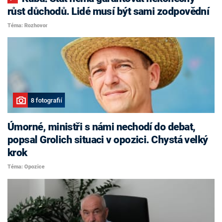
růst důchodů. Lidé musí být sami zodpovědní
Téma: Rozhovor
8 fotografií
Úmorné, ministři s námi nechodí do debat,
popsal Grolich situaci v opozici. Chystá velký
krok
Téma: Opozice