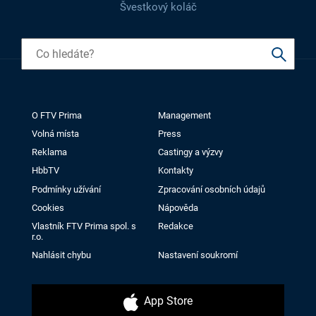
Švestkový koláč
O FTV Prima
Management
Volná místa
Press
Reklama
Castingy a výzvy
HbbTV
Kontakty
Podmínky užívání
Zpracování osobních údajů
Cookies
Nápověda
Vlastník FTV Prima spol. s
Redakce
r.o.
Nahlásit chybu
Nastavení soukromí
App Store