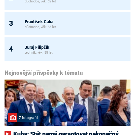
důchodce, věk: 62 let
František Gába
3
důchodce, věk: 63 let
Juraj Filipčík
4
technik, věk: 55 let
Nejnovější příspěvky k tématu
7 fotografií
Kuba: Stát nemá garantovat nekonečný