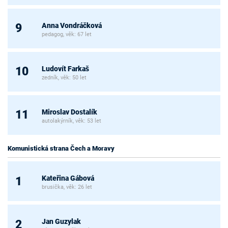
Anna Vondráčková
9
pedagog, věk: 67 let
Ludovít Farkaš
10
zedník, věk: 50 let
Miroslav Dostalík
11
autolakýrník, věk: 53 let
Komunistická strana Čech a Moravy
Kateřina Gábová
1
brusička, věk: 26 let
Jan Guzylak
2