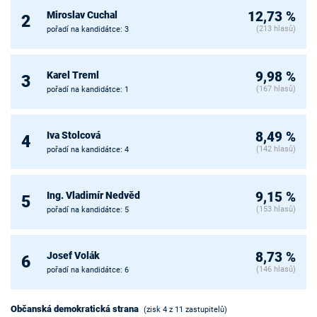
Miroslav Cuchal
12,73 %
2
(213 hlasů)
pořadí na kandidátce: 3
Karel Treml
9,98 %
3
(167 hlasů)
pořadí na kandidátce: 1
Iva Stolcová
8,49 %
4
(142 hlasů)
pořadí na kandidátce: 4
Ing. Vladimír Nedvěd
9,15 %
5
(153 hlasů)
pořadí na kandidátce: 5
Josef Volák
8,73 %
6
(146 hlasů)
pořadí na kandidátce: 6
Občanská demokratická strana
(zisk 4 z 11 zastupitelů)