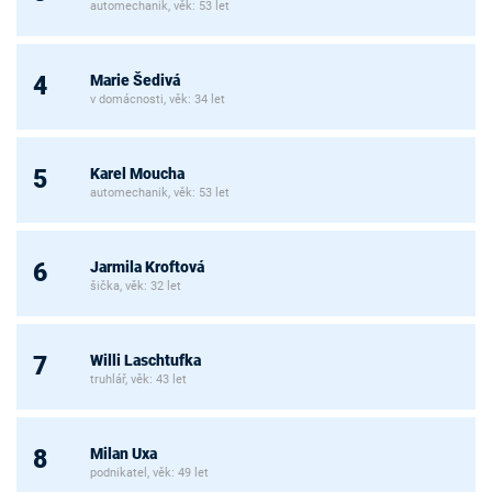
automechanik, věk: 53 let
Marie Šedivá
4
v domácnosti, věk: 34 let
Karel Moucha
5
automechanik, věk: 53 let
Jarmila Kroftová
6
šička, věk: 32 let
Willi Laschtufka
7
truhlář, věk: 43 let
Milan Uxa
8
podnikatel, věk: 49 let