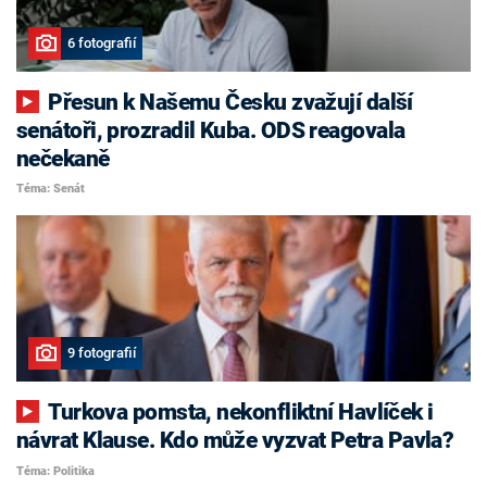
6 fotografií
Přesun k Našemu Česku zvažují další
senátoři, prozradil Kuba. ODS reagovala
nečekaně
Téma: Senát
9 fotografií
Turkova pomsta, nekonfliktní Havlíček i
návrat Klause. Kdo může vyzvat Petra Pavla?
Téma: Politika