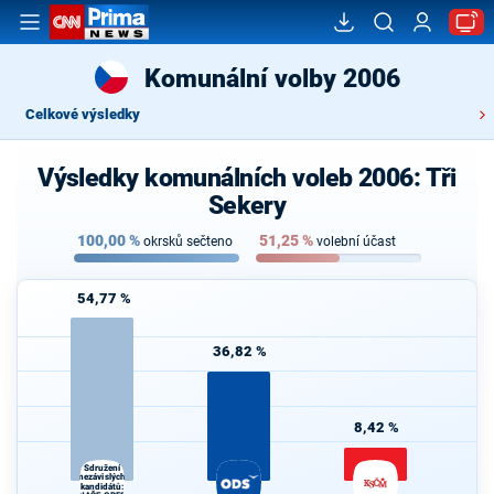
Komunální volby 2006
Celkové výsledky
Výsledky komunálních voleb 2006: Tři
Sekery
100,00
%
51,25
%
okrsků sečteno
volební účast
54,77 %
36,82 %
8,42 %
Sdružení
nezávislých
kandidátů: