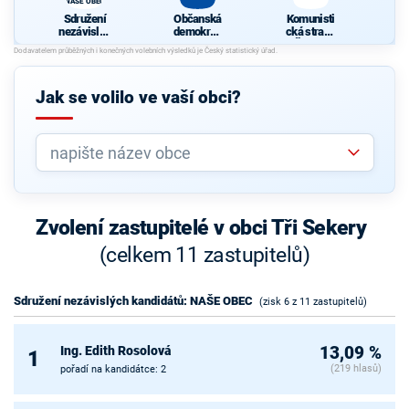
NAŠE OBEC
Sdružení
Občanská
Komunisti
nezávislýc
demokrati
cká strana
h
cká strana
Čech a
kandidátů:
Moravy
NAŠE
OBEC
Jak se volilo ve vaší obci?
Zvolení zastupitelé v obci Tři Sekery
(celkem 11 zastupitelů)
Sdružení nezávislých kandidátů: NAŠE OBEC
(zisk 6 z 11 zastupitelů)
Ing. Edith Rosolová
13,09 %
1
(219 hlasů)
pořadí na kandidátce: 2