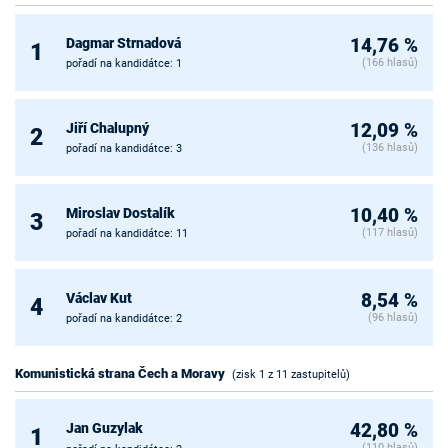
Dagmar Strnadová
14,76 %
1
(166 hlasů)
pořadí na kandidátce: 1
Jiří Chalupný
12,09 %
2
(136 hlasů)
pořadí na kandidátce: 3
Miroslav Dostalík
10,40 %
3
(117 hlasů)
pořadí na kandidátce: 11
Václav Kut
8,54 %
4
(96 hlasů)
pořadí na kandidátce: 2
Komunistická strana Čech a Moravy
(zisk 1 z 11 zastupitelů)
Jan Guzylak
42,80 %
1
(110 hlasů)