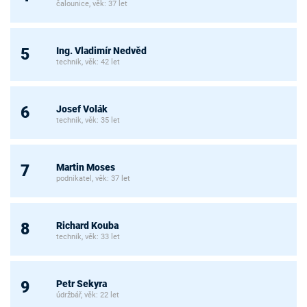
čalounice, věk: 37 let
Ing. Vladimír Nedvěd
5
technik, věk: 42 let
Josef Volák
6
technik, věk: 35 let
Martin Moses
7
podnikatel, věk: 37 let
Richard Kouba
8
technik, věk: 33 let
Petr Sekyra
9
údržbář, věk: 22 let