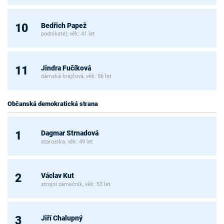
Bedřich Papež
10
podnikatel, věk: 41 let
Jindra Fučíková
11
dámská krejčová, věk: 56 let
Občanská demokratická strana
Dagmar Strnadová
1
starostka, věk: 49 let
Václav Kut
2
strojní zámečník, věk: 53 let
Jiří Chalupný
3