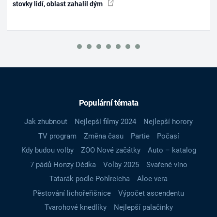
stovky lidí, oblast zahalil dým
Populární témata
Jak zhubnout
Nejlepší filmy 2024
Nejlepší horory
TV program
Změna času
Partie
Počasí
Kdy budou volby
ZOO Nové začátky
Auto – katalog
7 pádů Honzy Dědka
Volby 2025
Svařené víno
Tatarák podle Pohlreicha
Aloe vera
Pěstování lichořeřišnice
Výpočet ascendentu
Tvarohové knedlíky
Nejlepší palačinky