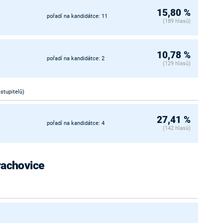
15,80 %
pořadí na kandidátce: 11
(189 hlasů)
10,78 %
pořadí na kandidátce: 2
(129 hlasů)
astupitelů)
27,41 %
pořadí na kandidátce: 4
(142 hlasů)
Prachovice