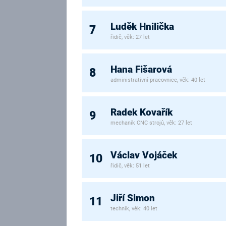
Luděk Hnilička
7
řidič, věk: 27 let
Hana Fišarová
8
administrativní pracovnice, věk: 40 let
Radek Kovařík
9
mechanik CNC strojů, věk: 27 let
Václav Vojáček
10
řidič, věk: 51 let
Jiří Simon
11
technik, věk: 40 let