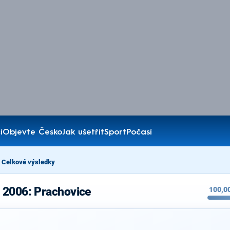
í
Objevte Česko
Jak ušetřit
Sport
Počasí
Celkové výsledky
 2006: Prachovice
100,0