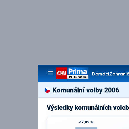
Domácí
Zahranič
Pořady
Komunální volby 2006
Výsledky komunálních voleb
37,89 %