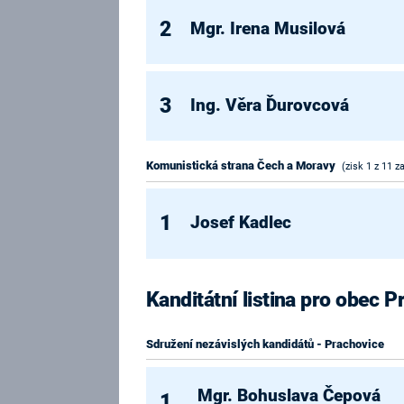
2
Mgr. Irena Musilová
3
Ing. Věra Ďurovcová
Komunistická strana Čech a Moravy
(zisk 1 z 11 z
1
Josef Kadlec
Kanditátní listina pro obec 
Sdružení nezávislých kandidátů - Prachovice
Mgr. Bohuslava Čepová
1