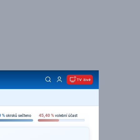
TV živě
0
%
45,40
%
okrsků sečteno
volební účast