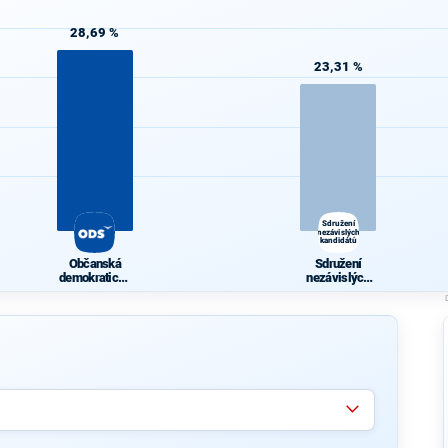
28,69 %
23,31 %
Sdružení
nezávislých
kandidátů
Občanská
Sdružení
demokratická
nezávislých
strana
kandidátů