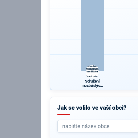
Sdružení
nezávislých
kandidátů
-
Prachovice
Sdružení
nezávislých
kandidátů -
Prachovice
Jak se volilo ve vaší obci?