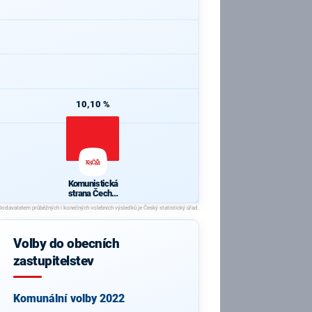
10,10 %
Komunistická
strana Čech a
Moravy
Volby do obecních
zastupitelstev
Komunální volby 2022