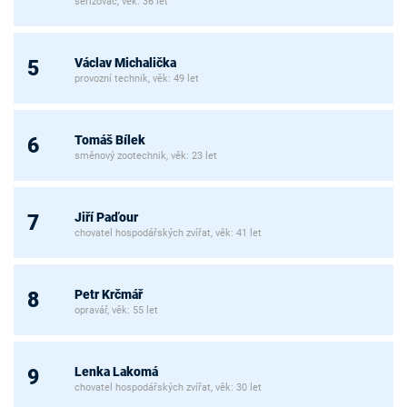
seřizovač, věk: 36 let
Václav Michalička
5
provozní technik, věk: 49 let
Tomáš Bílek
6
směnový zootechnik, věk: 23 let
Jiří Paďour
7
chovatel hospodářských zvířat, věk: 41 let
Petr Krčmář
8
opravář, věk: 55 let
Lenka Lakomá
9
chovatel hospodářských zvířat, věk: 30 let