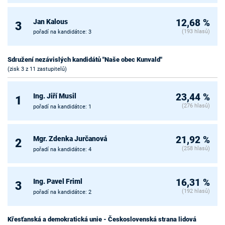
Jan Kalous
12,68 %
3
(193 hlasů)
pořadí na kandidátce: 3
Sdružení nezávislých kandidátů "Naše obec Kunvald"
(zisk 3 z 11 zastupitelů)
Ing. Jiří Musil
23,44 %
1
(276 hlasů)
pořadí na kandidátce: 1
Mgr. Zdenka Jurčanová
21,92 %
2
(258 hlasů)
pořadí na kandidátce: 4
Ing. Pavel Friml
16,31 %
3
(192 hlasů)
pořadí na kandidátce: 2
Křesťanská a demokratická unie - Československá strana lidová