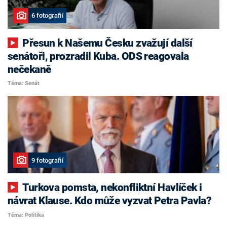
6 fotografií
Přesun k Našemu Česku zvažují další
senátoři, prozradil Kuba. ODS reagovala
nečekaně
Téma: Senát
9 fotografií
Turkova pomsta, nekonfliktní Havlíček i
návrat Klause. Kdo může vyzvat Petra Pavla?
Téma: Politika