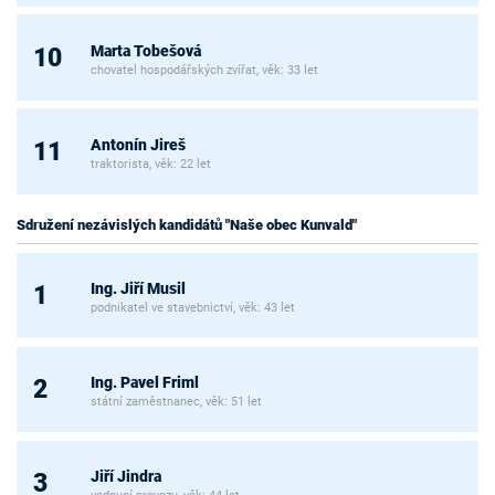
Marta Tobešová
10
chovatel hospodářských zvířat, věk: 33 let
Antonín Jireš
11
traktorista, věk: 22 let
Sdružení nezávislých kandidátů "Naše obec Kunvald"
Ing. Jiří Musil
1
podnikatel ve stavebnictví, věk: 43 let
Ing. Pavel Friml
2
státní zaměstnanec, věk: 51 let
Jiří Jindra
3