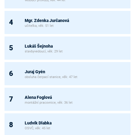
vedoucí provozu, věk: 44 let
Mgr. Zdenka Jurčanová
4
učitelka, věk: 51 let
Lukáš Šejnoha
5
stavbyvedoucí, věk: 29 let
Juraj Gyén
6
obsluha čerpací stanice, věk: 47 let
Alena Foglová
7
montážní pracovnice, věk: 36 let
Ludvík Dlabka
8
OSVČ, věk: 45 let