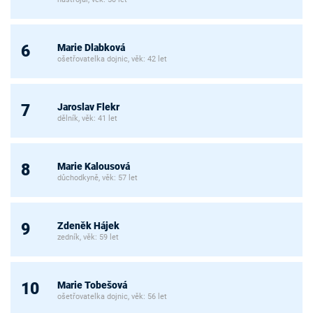
Marie Dlabková
6
ošetřovatelka dojnic, věk: 42 let
Jaroslav Flekr
7
dělník, věk: 41 let
Marie Kalousová
8
důchodkyně, věk: 57 let
Zdeněk Hájek
9
zedník, věk: 59 let
Marie Tobešová
10
ošetřovatelka dojnic, věk: 56 let