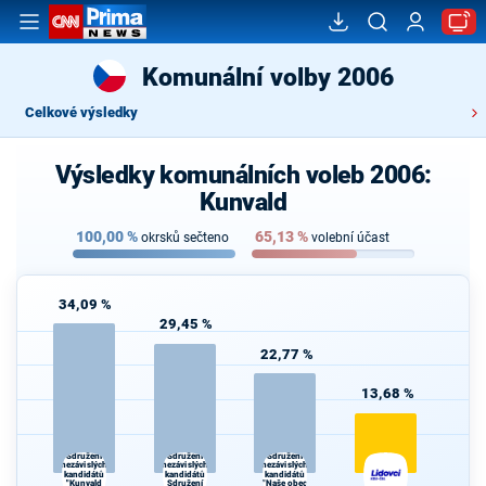
Komunální volby 2006
Celkové výsledky
Výsledky komunálních voleb 2006:
Kunvald
100,00
%
65,13
%
okrsků sečteno
volební účast
34,09 %
29,45 %
22,77 %
13,68 %
Sdružení
Sdružení
Sdružení
nezávislých
nezávislých
nezávislých
kandidátů
kandidátů
kandidátů
"Kunvald
Sdružení
"Naše obec