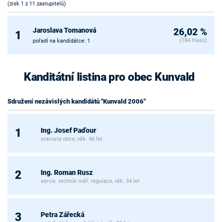
(zisk 1 z 11 zastupitelů)
Jaroslava Tomanová
26,02 %
1
(184 hlasů)
pořadí na kandidátce: 1
Kanditátní listina pro obec Kunvald
Sdružení nezávislých kandidátů "Kunvald 2006"
Ing. Josef Paďour
1
starosta obce, věk: 46 let
Ing. Roman Rusz
2
servis. technik měř. regulace, věk: 34 let
Petra Zářecká
3