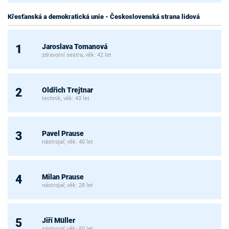
Křesťanská a demokratická unie - Československá strana lidová
Jaroslava Tomanová
1
zdravotní sestra, věk: 42 let
Oldřich Trejtnar
2
technik, věk: 43 let
Pavel Prause
3
nástrojař, věk: 40 let
Milan Prause
4
nástrojař, věk: 28 let
Jiří Müller
5
nástrojař, věk: 50 let