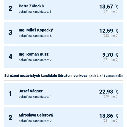
Petra Zářecká
13,67 %
2
(241 hlasů)
pořadí na kandidátce: 3
Ing. Miloš Kopecký
12,59 %
3
(222 hlasů)
pořadí na kandidátce: 8
Ing. Roman Rusz
9,70 %
4
(171 hlasů)
pořadí na kandidátce: 2
Sdružení nezávislých kandidátů Sdružení venkova
(zisk 3 z 11 zastupitelů)
Josef Vágner
22,93 %
1
(349 hlasů)
pořadí na kandidátce: 1
Miroslava Celerová
13,86 %
2
(211 hlasů)
pořadí na kandidátce: 2