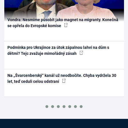
Vondra: Nesmíme působit jako magnet na migranty. Konečná
se opřela do Evropské komise
Podmínka pro Ukrajince za útok zápalnou lahví na dům s
dětmi? Tejc zvažuje mimořádný zásah
Na „Švarcenberský“ kanál už neodbočíte. Chyba vydržela 30
let, teď ceduli celou odstraní