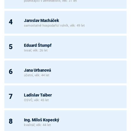
podnikající v zemědělství, věk: 31 let
Jaroslav Macháček
4
samostatně hospodařící rolník, věk: 49 let
Eduard Štumpf
5
tesař, věk: 26 let
Jana Urbanová
6
účetní, věk: 44 let
Ladislav Taiber
7
OSVČ, věk: 45 let
Ing. Miloš Kopecký
8
kvalitář, věk: 44 let