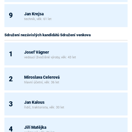
Jan Krejsa
9
technik, věk: 61 let
Sdružení nezávislých kandidátů Sdružení venkova
Josef Vágner
1
vedoucí živočišné výroby, věk: 43 let
Miroslava Celerová
2
hlavní účetní, věk: 36 let
Jan Kalous
3
řidič, traktorista, věk: 30 let
Jiří Matějka
4