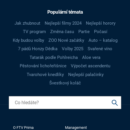
Populární témata
Jak zhubnout
Nejlepší filmy 2024
Nejlepší horory
TV program
Změna času
Partie
Počasí
Kdy budou volby
ZOO Nové začátky
Auto – katalog
7 pádů Honzy Dědka
Volby 2025
Svařené víno
Tatarák podle Pohlreicha
Aloe vera
Pěstování lichořeřišnice
Výpočet ascendentu
Tvarohové knedlíky
Nejlepší palačinky
Švestkový koláč
O FTV Prima
Management