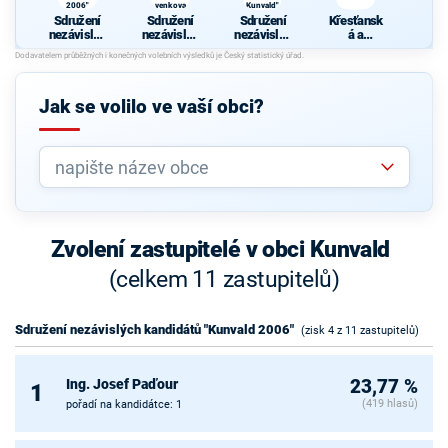
2006"
venkova
Kunvald"
Sdružení
Sdružení
Sdružení
Křesťansk
nezávislýc
nezávislýc
nezávislýc
á a
h
h
h
demokrati
kandidátů
kandidátů
kandidátů
cká unie -
"Kunvald
Sdružení
"Naše
Českoslov
2006"
venkova
obec
enská
Jak se volilo ve vaší obci?
Kunvald"
strana
lidová
Zvolení zastupitelé v obci Kunvald
(celkem 11 zastupitelů)
Sdružení nezávislých kandidátů "Kunvald 2006"
(zisk 4 z 11 zastupitelů)
Ing. Josef Paďour
23,77 %
1
(419 hlasů)
pořadí na kandidátce: 1