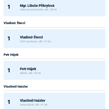
Mgr. Libuše Přikrylová
1
odborná asistentka, věk: 58 let
Vladimír Štercl
Vladimír Štercl
1
řidič autobusu, věk: 41 let
Petr Hájek
Petr Hájek
1
dělník, věk: 55 let
Vlastimil Haizler
Vlastimil Haizler
1
konstruktér, věk: 41 let