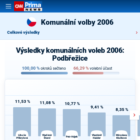
Komunální volby 2006
Celkové výsledky
Výsledky komunálních voleb 2006:
Podbřežice
100,00
%
66,29
%
okrsků sečteno
volební účast
11,53 %
11,08 %
10,77 %
9,41 %
8,35 %
Libuše
Miroslava
Vladimír
Vlastimil
Petr Hájek
Přikrylová
Štercl
Haizler
Klučková