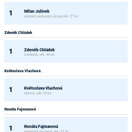
Milan Julínek
1
asistent vedoucího výroby, věk: 27 let
Zdeněk Chládek
Zdeněk Chládek
1
instalatér, věk: 44 let
Květoslava Vlachová
Květoslava Vlachová
1
dělnice, věk: 53 let
Renáta Fajmanová
Renáta Fajmanová
1
mateřská dovolená, věk: 37 let