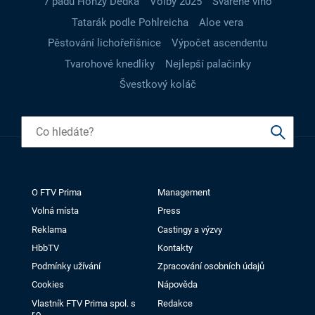
7 pádů Honzy Dědka
Volby 2025
Svařené víno
Tatarák podle Pohlreicha
Aloe vera
Pěstování lichořeřišnice
Výpočet ascendentu
Tvarohové knedlíky
Nejlepší palačinky
Švestkový koláč
O FTV Prima
Management
Volná místa
Press
Reklama
Castingy a výzvy
HbbTV
Kontakty
Podmínky užívání
Zpracování osobních údajů
Cookies
Nápověda
Vlastník FTV Prima spol. s
Redakce
r.o.