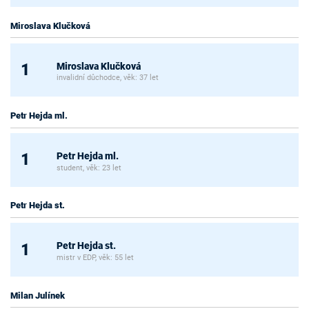
Miroslava Klučková
Miroslava Klučková
1
invalidní důchodce, věk: 37 let
Petr Hejda ml.
Petr Hejda ml.
1
student, věk: 23 let
Petr Hejda st.
Petr Hejda st.
1
mistr v EDP, věk: 55 let
Milan Julínek