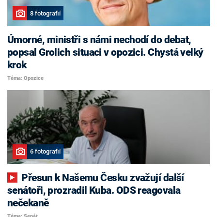
8 fotografií
Úmorné, ministři s námi nechodí do debat,
popsal Grolich situaci v opozici. Chystá velký
krok
Téma: Opozice
6 fotografií
Přesun k Našemu Česku zvažují další
senátoři, prozradil Kuba. ODS reagovala
nečekaně
Téma: Senát