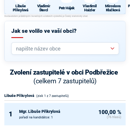
Libuše
Vladimír
Vlastimil
Miroslava
P
Petr Hájek
Přikrylová
Štercl
Haizler
Klučková
Jak se volilo ve vaší obci?
Zvolení zastupitelé v obci Podbřežice
(celkem 7 zastupitelů)
Libuše Přikrylová
(zisk 1 z 7 zastupitelů)
Mgr. Libuše Přikrylová
100,00 %
1
(76 hlasů)
pořadí na kandidátce: 1