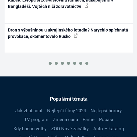
Kubek: Evropa si zdevastovala farmacii, nakupujeme v
Bangladéši. Vojtěch ničí zdravotnictví
Dron s výbušninou u ukrajinského letadla? Narychlo spíchnutá
provokace, okomentovalo Rusko
Populární témata
Jak zhubnout
Nejlepší filmy 2024
Nejlepší horory
TV program
Změna času
Partie
Počasí
Kdy budou volby
ZOO Nové začátky
Auto – katalog