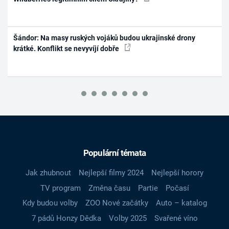
Šándor: Na masy ruských vojáků budou ukrajinské drony
krátké. Konflikt se nevyvíjí dobře
Populární témata
Jak zhubnout
Nejlepší filmy 2024
Nejlepší horory
TV program
Změna času
Partie
Počasí
Kdy budou volby
ZOO Nové začátky
Auto – katalog
7 pádů Honzy Dědka
Volby 2025
Svařené víno