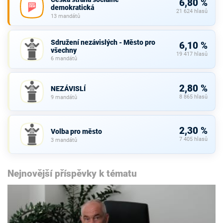
6,80 %
demokratická
21 624 hlasů
13 mandátů
Sdružení nezávislých - Město pro
6,10 %
všechny
19 417 hlasů
6 mandátů
2,80 %
NEZÁVISLÍ
8 865 hlasů
9 mandátů
2,30 %
Volba pro město
7 405 hlasů
3 mandátů
Nejnovější příspěvky k tématu