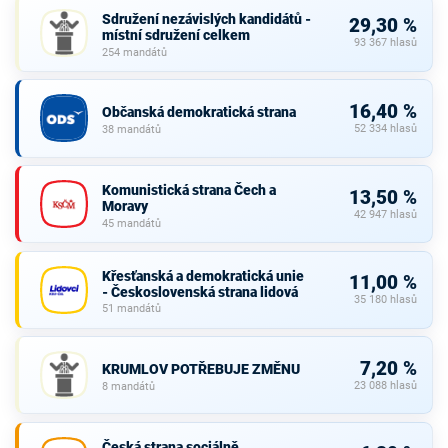
Sdružení nezávislých kandidátů -
29,30 %
místní sdružení celkem
93 367 hlasů
254 mandátů
16,40 %
Občanská demokratická strana
52 334 hlasů
38 mandátů
Komunistická strana Čech a
13,50 %
Moravy
42 947 hlasů
45 mandátů
Křesťanská a demokratická unie
11,00 %
- Československá strana lidová
35 180 hlasů
51 mandátů
7,20 %
KRUMLOV POTŘEBUJE ZMĚNU
23 088 hlasů
8 mandátů
Česká strana sociálně