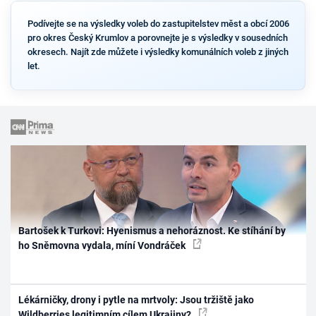
Podívejte se na výsledky voleb do zastupitelstev měst a obcí 2006
pro okres Český Krumlov a porovnejte je s výsledky v sousedních
okresech. Najít zde můžete i výsledky komunálních voleb z jiných
let.
Bartošek k Turkovi: Hyenismus a nehoráznost. Ke stíhání by
ho Sněmovna vydala, míní Vondráček
Lékárničky, drony i pytle na mrtvoly: Jsou tržiště jako
Wildberries legitimním cílem Ukrajiny?