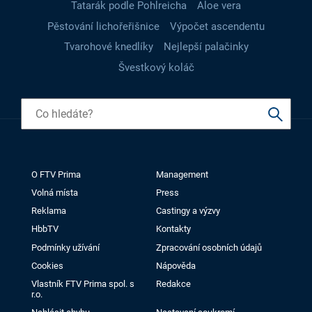
Tatarák podle Pohlreicha
Aloe vera
Pěstování lichořeřišnice
Výpočet ascendentu
Tvarohové knedlíky
Nejlepší palačinky
Švestkový koláč
O FTV Prima
Management
Volná místa
Press
Reklama
Castingy a výzvy
HbbTV
Kontakty
Podmínky užívání
Zpracování osobních údajů
Cookies
Nápověda
Vlastník FTV Prima spol. s
Redakce
r.o.