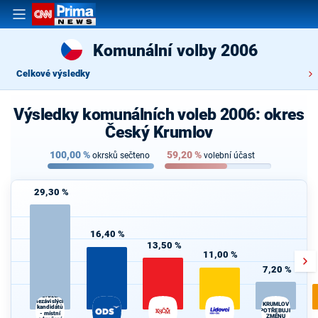
Komunální volby 2006
Celkové výsledky
Výsledky komunálních voleb 2006: okres
Český Krumlov
100,00
%
59,20
%
okrsků sečteno
volební účast
29,30 %
16,40 %
13,50 %
11,00 %
7,20 %
Sdružení
nezávislých
KRUMLOV
kandidátů
POTŘEBUJE
- místní
ZMĚNU