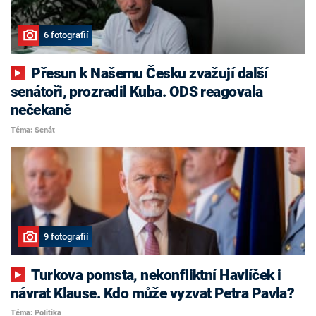
6 fotografií
Přesun k Našemu Česku zvažují další
senátoři, prozradil Kuba. ODS reagovala
nečekaně
Téma: Senát
9 fotografií
Turkova pomsta, nekonfliktní Havlíček i
návrat Klause. Kdo může vyzvat Petra Pavla?
Téma: Politika