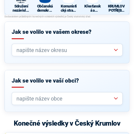
sdružení
celkem
Sdružení
Občanská
Komunisti
Křesťansk
KRUMLOV
nezávislýc
demokrati
cká strana
á a
POTŘEBU
h
cká strana
Čech a
demokrati
JE ZMĚNU
kandidátů
Moravy
cká unie -
d
- místní
Českoslov
sdružení
enská
Jak se volilo ve vašem okrese?
celkem
strana
lidová
Jak se volilo ve vaší obci?
Konečné výsledky v Český Krumlov