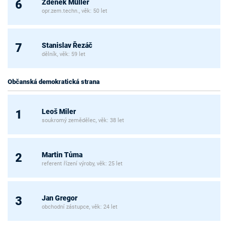
Zdeněk Müller
6
opr.zem.techn., věk: 50 let
Stanislav Řezáč
7
dělník, věk: 59 let
Občanská demokratická strana
Leoš Miler
1
soukromý zemědělec, věk: 38 let
Martin Tůma
2
referent řízení výroby, věk: 25 let
Jan Gregor
3
obchodní zástupce, věk: 24 let