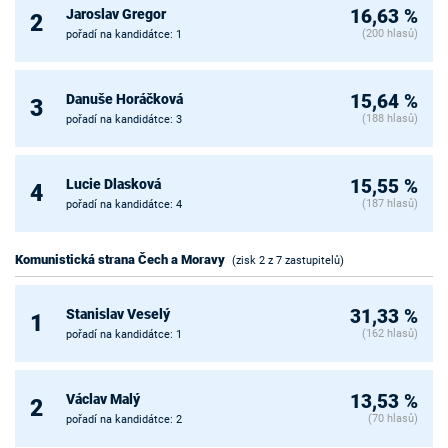
Jaroslav Gregor
16,63 %
2
(200 hlasů)
pořadí na kandidátce: 1
Danuše Horáčková
15,64 %
3
(188 hlasů)
pořadí na kandidátce: 3
Lucie Dlasková
15,55 %
4
(187 hlasů)
pořadí na kandidátce: 4
Komunistická strana Čech a Moravy
(zisk 2 z 7 zastupitelů)
Stanislav Veselý
31,33 %
1
(162 hlasů)
pořadí na kandidátce: 1
Václav Malý
13,53 %
2
(70 hlasů)
pořadí na kandidátce: 2