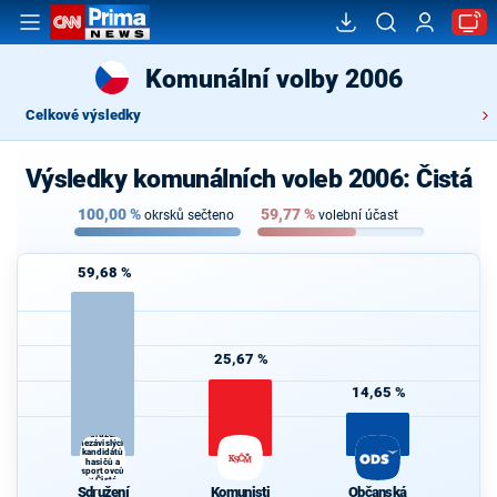
Komunální volby 2006
Celkové výsledky
Výsledky komunálních voleb 2006: Čistá
100,00
%
59,77
%
okrsků sečteno
volební účast
59,68 %
25,67 %
14,65 %
Sdružení
nezávislých
kandidátů
hasičů a
sportovců
v Čisté
Sdružení
Komunisti
Občanská