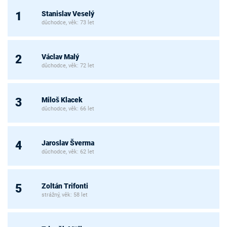
Stanislav Veselý
1
důchodce, věk: 73 let
Václav Malý
2
důchodce, věk: 72 let
Miloš Klacek
3
důchodce, věk: 66 let
Jaroslav Šverma
4
důchodce, věk: 62 let
Zoltán Trifonti
5
strážný, věk: 58 let