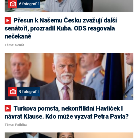
6 fotografií
Přesun k Našemu Česku zvažují další
senátoři, prozradil Kuba. ODS reagovala
nečekaně
Téma: Senát
9 fotografií
Turkova pomsta, nekonfliktní Havlíček i
návrat Klause. Kdo může vyzvat Petra Pavla?
Téma: Politika