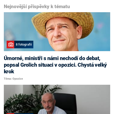
Nejnovější příspěvky k tématu
8 fotografií
Úmorné, ministři s námi nechodí do debat,
popsal Grolich situaci v opozici. Chystá velký
krok
Téma: Opozice