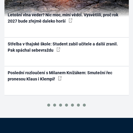
Letošní vlna veder? Nic moc, míní vědci. Vysvětlili, proč rok
2027 bude zřejmě daleko horší
Střelba v thajské škole: Student zabil učitele a další zranil.
Pak spáchal sebevraždu
Poslední rozloučení s Milanem Knížákem: Smuteční řec
pronesou Klaus i Klempíř