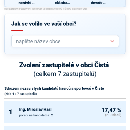
nezávislýc
cká strana
demokrati
h
Čech a
cká strana
kandidátů
Moravy
hasičů a
sportovců
Jak se volilo ve vaší obci?
v Čisté
Zvolení zastupitelé v obci Čistá
(celkem 7 zastupitelů)
Sdružení nezávislých kandidátů hasičů a sportovců v Čisté
(zisk 4 z 7 zastupitelů)
Ing. Miroslav Hašl
17,47 %
1
(210 hlasů)
pořadí na kandidátce: 2