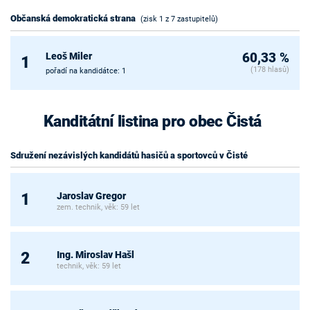
Občanská demokratická strana
(zisk 1 z 7 zastupitelů)
Leoš Miler
60,33 %
1
(178 hlasů)
pořadí na kandidátce: 1
Kanditátní listina pro obec Čistá
Sdružení nezávislých kandidátů hasičů a sportovců v Čisté
Jaroslav Gregor
1
zem. technik, věk: 59 let
Ing. Miroslav Hašl
2
technik, věk: 59 let