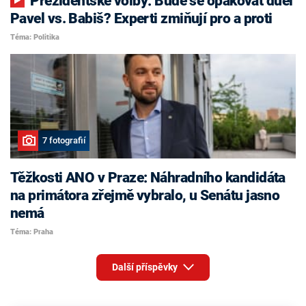
Prezidentské volby: Bude se opakovat duel
Pavel vs. Babiš? Experti zmiňují pro a proti
Téma: Politika
7 fotografií
Těžkosti ANO v Praze: Náhradního kandidáta
na primátora zřejmě vybralo, u Senátu jasno
nemá
Téma: Praha
Další příspěvky