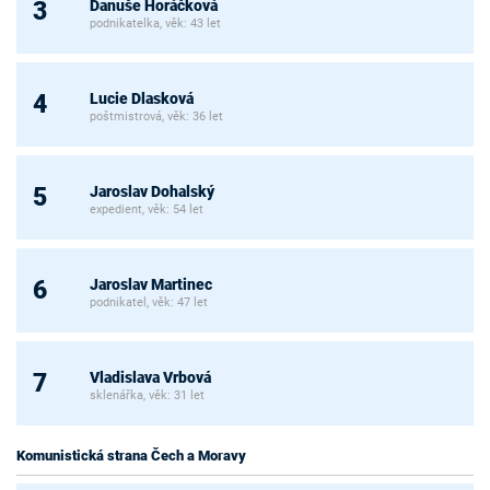
Danuše Horáčková
3
podnikatelka, věk: 43 let
Lucie Dlasková
4
poštmistrová, věk: 36 let
Jaroslav Dohalský
5
expedient, věk: 54 let
Jaroslav Martinec
6
podnikatel, věk: 47 let
Vladislava Vrbová
7
sklenářka, věk: 31 let
Komunistická strana Čech a Moravy