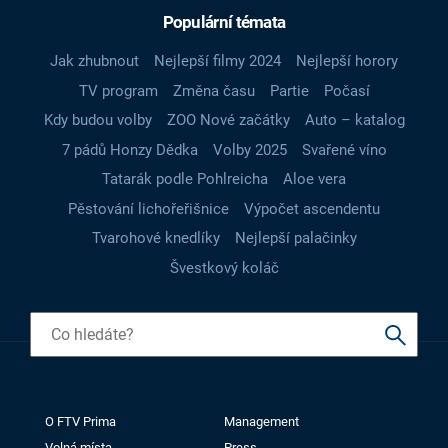
Populární témata
Jak zhubnout
Nejlepší filmy 2024
Nejlepší horory
TV program
Změna času
Partie
Počasí
Kdy budou volby
ZOO Nové začátky
Auto – katalog
7 pádů Honzy Dědka
Volby 2025
Svařené víno
Tatarák podle Pohlreicha
Aloe vera
Pěstování lichořeřišnice
Výpočet ascendentu
Tvarohové knedlíky
Nejlepší palačinky
Švestkový koláč
O FTV Prima
Management
Volná místa
Press