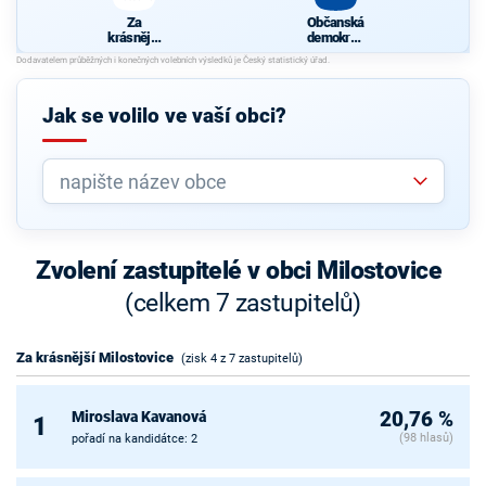
Za
Občanská
krásnější
demokrati
Milostovic
cká strana
e
Jak se volilo ve vaší obci?
Zvolení zastupitelé v obci Milostovice
(celkem 7 zastupitelů)
Za krásnější Milostovice
(zisk 4 z 7 zastupitelů)
Miroslava Kavanová
20,76 %
1
(98 hlasů)
pořadí na kandidátce: 2