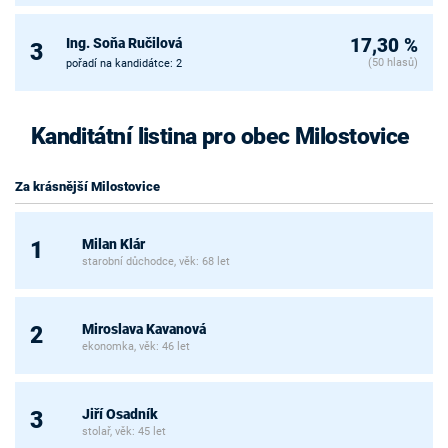
Ing. Soňa Ručilová
17,30 %
3
(50 hlasů)
pořadí na kandidátce: 2
Kanditátní listina pro obec Milostovice
Za krásnější Milostovice
Milan Klár
1
starobní důchodce, věk: 68 let
Miroslava Kavanová
2
ekonomka, věk: 46 let
Jiří Osadník
3
stolař, věk: 45 let