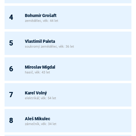
Bohumír Grošaft
4
zemědělec, věk: 44 let
Vlastimil Paleta
5
soukromý zemědělec, věk: 36 let
Miroslav Migdal
6
hasič, věk: 43 let
Karel Volný
7
elektrikář, věk: 54 let
Aleš Mikulec
8
zámečník, věk: 34 let