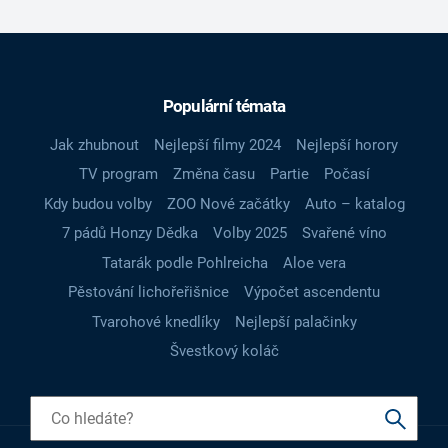
Populární témata
Jak zhubnout
Nejlepší filmy 2024
Nejlepší horory
TV program
Změna času
Partie
Počasí
Kdy budou volby
ZOO Nové začátky
Auto – katalog
7 pádů Honzy Dědka
Volby 2025
Svařené víno
Tatarák podle Pohlreicha
Aloe vera
Pěstování lichořeřišnice
Výpočet ascendentu
Tvarohové knedlíky
Nejlepší palačinky
Švestkový koláč