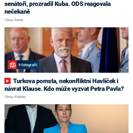
senátoři, prozradil Kuba. ODS reagovala
nečekaně
Téma: Senát
9 fotografií
Turkova pomsta, nekonfliktní Havlíček i
návrat Klause. Kdo může vyzvat Petra Pavla?
Téma: Politika