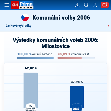
Komunální volby 2006
Celkové výsledky
Výsledky komunálních voleb 2006:
Milostovice
100,00
%
65,89
%
okrsků sečteno
volební účast
62,02 %
37,98 %
Za
krásnější
Milostovice