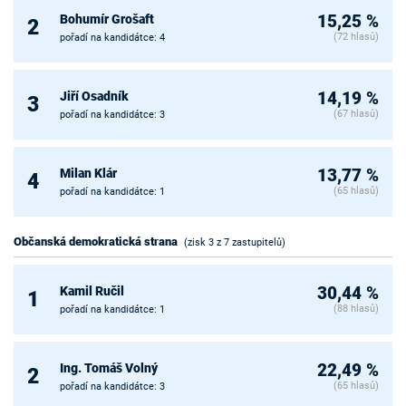
Bohumír Grošaft
15,25 %
2
(72 hlasů)
pořadí na kandidátce: 4
Jiří Osadník
14,19 %
3
(67 hlasů)
pořadí na kandidátce: 3
Milan Klár
13,77 %
4
(65 hlasů)
pořadí na kandidátce: 1
Občanská demokratická strana
(zisk 3 z 7 zastupitelů)
Kamil Ručil
30,44 %
1
(88 hlasů)
pořadí na kandidátce: 1
Ing. Tomáš Volný
22,49 %
2
(65 hlasů)
pořadí na kandidátce: 3