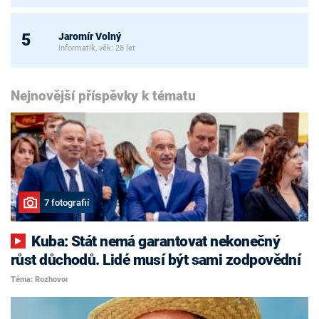
Jaromír Volný
5
informatik, věk: 28 let
Nejnovější příspěvky k tématu
7 fotografií
Kuba: Stát nemá garantovat nekonečný
růst důchodů. Lidé musí být sami zodpovědní
Téma: Rozhovor