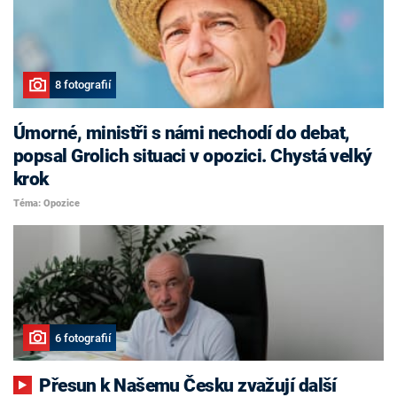
8 fotografií
Úmorné, ministři s námi nechodí do debat,
popsal Grolich situaci v opozici. Chystá velký
krok
Téma: Opozice
6 fotografií
Přesun k Našemu Česku zvažují další