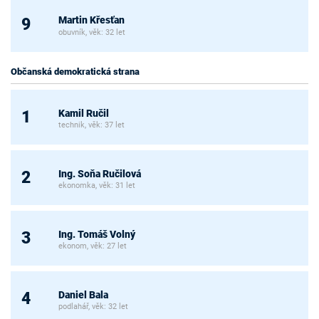
Martin Křesťan
9
obuvník, věk: 32 let
Občanská demokratická strana
Kamil Ručil
1
technik, věk: 37 let
Ing. Soňa Ručilová
2
ekonomka, věk: 31 let
Ing. Tomáš Volný
3
ekonom, věk: 27 let
Daniel Bala
4
podlahář, věk: 32 let