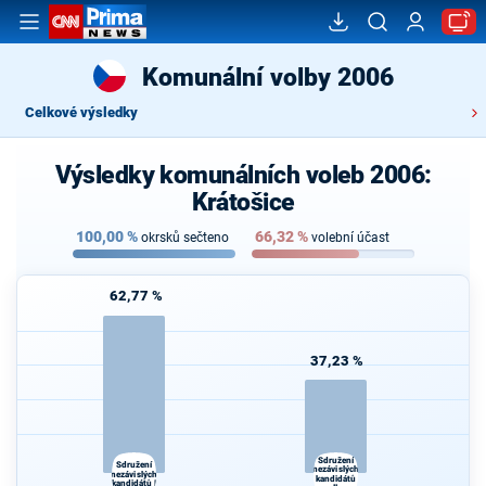
Komunální volby 2006
Celkové výsledky
Výsledky komunálních voleb 2006:
Krátošice
100,00
%
66,32
%
okrsků sečteno
volební účast
62,77 %
37,23 %
Sdružení
Sdružení
nezávislých
nezávislých
kandidátů
kandidátů I