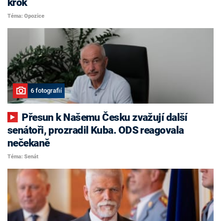
krok
Téma: Opozice
6 fotografií
Přesun k Našemu Česku zvažují další
senátoři, prozradil Kuba. ODS reagovala
nečekaně
Téma: Senát