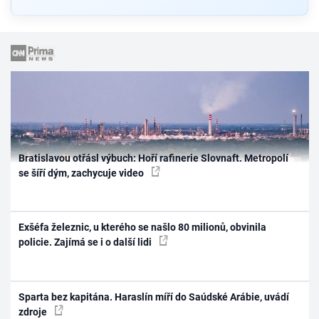
Bratislavou otřásl výbuch: Hoří rafinerie Slovnaft. Metropolí
se šíří dým, zachycuje video
Exšéfa železnic, u kterého se našlo 80 milionů, obvinila
policie. Zajímá se i o další lidi
Sparta bez kapitána. Haraslín míří do Saúdské Arábie, uvádí
zdroje