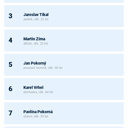
Jaroslav Tíkal
3
zedník, věk: 22 let
Martin Zíma
4
dělník, věk: 22 let
Jan Pokorný
5
provozní technik, věk: 36 let
Karel Vrhel
6
důchodce, věk: 64 let
Pavlína Pokorná
7
účetní, věk: 33 let