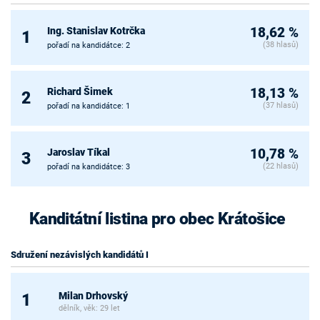
Ing. Stanislav Kotrčka
18,62 %
1
(38 hlasů)
pořadí na kandidátce: 2
Richard Šimek
18,13 %
2
(37 hlasů)
pořadí na kandidátce: 1
Jaroslav Tíkal
10,78 %
3
(22 hlasů)
pořadí na kandidátce: 3
Kanditátní listina pro obec Krátošice
Sdružení nezávislých kandidátů I
Milan Drhovský
1
dělník, věk: 29 let