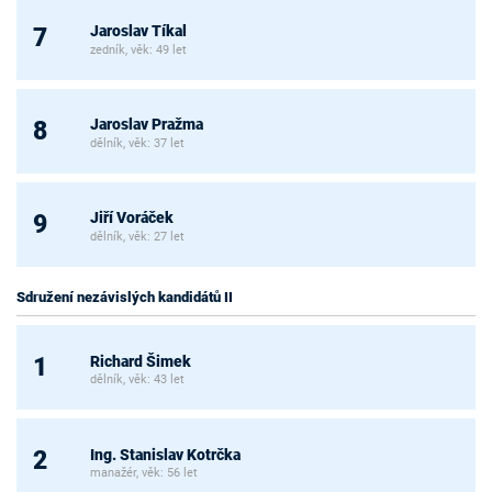
Jaroslav Tíkal
7
zedník, věk: 49 let
Jaroslav Pražma
8
dělník, věk: 37 let
Jiří Voráček
9
dělník, věk: 27 let
Sdružení nezávislých kandidátů II
Richard Šimek
1
dělník, věk: 43 let
Ing. Stanislav Kotrčka
2
manažér, věk: 56 let