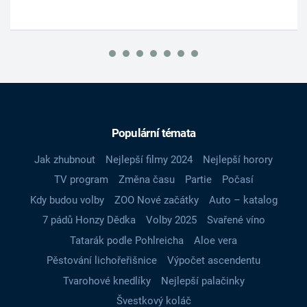
Populární témata
Jak zhubnout
Nejlepší filmy 2024
Nejlepší horory
TV program
Změna času
Partie
Počasí
Kdy budou volby
ZOO Nové začátky
Auto – katalog
7 pádů Honzy Dědka
Volby 2025
Svařené víno
Tatarák podle Pohlreicha
Aloe vera
Pěstování lichořeřišnice
Výpočet ascendentu
Tvarohové knedlíky
Nejlepší palačinky
Švestkový koláč