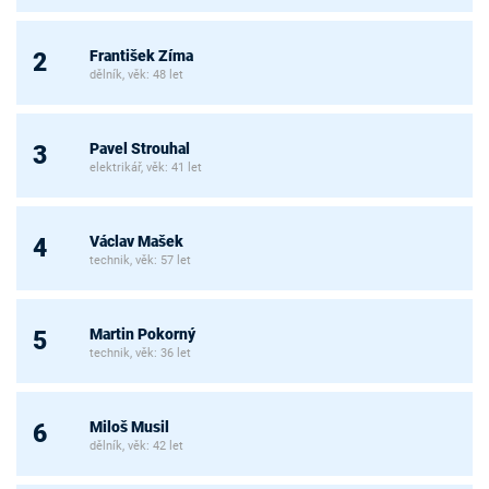
František Zíma
2
dělník, věk: 48 let
Pavel Strouhal
3
elektrikář, věk: 41 let
Václav Mašek
4
technik, věk: 57 let
Martin Pokorný
5
technik, věk: 36 let
Miloš Musil
6
dělník, věk: 42 let