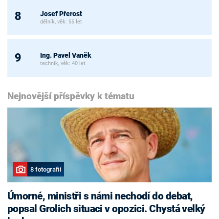
Josef Přerost
8
dělník, věk: 55 let
Ing. Pavel Vaněk
9
technik, věk: 40 let
Nejnovější příspěvky k tématu
8 fotografií
Úmorné, ministři s námi nechodí do debat,
popsal Grolich situaci v opozici. Chystá velký