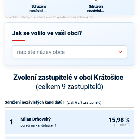
II
Sdružení
Sdružení
nezávislýc
nezávislýc
h
h
kandidátů I
kandidátů
II
Jak se volilo ve vaší obci?
Zvolení zastupitelé v obci Krátošice
(celkem 9 zastupitelů)
Sdružení nezávislých kandidátů I
(zisk 6 z 9 zastupitelů)
Milan Drhovský
15,98 %
1
(55 hlasů)
pořadí na kandidátce: 1