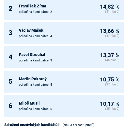
František Zíma
14,82 %
2
(51 hlasů)
pořadí na kandidátce: 2
Václav Mašek
13,66 %
3
(47 hlasů)
pořadí na kandidátce: 4
Pavel Strouhal
13,37 %
4
(46 hlasů)
pořadí na kandidátce: 3
Martin Pokorný
10,75 %
5
(37 hlasů)
pořadí na kandidátce: 5
Miloš Musil
10,17 %
6
(35 hlasů)
pořadí na kandidátce: 6
Sdružení nezávislých kandidátů II
(zisk 3 z 9 zastupitelů)