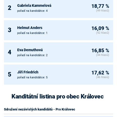
Gabriela Kammelová
18,77 %
2
(49 hlasů)
pořadí na kandidátce: 4
Helmut Anders
16,09 %
3
(42 hlasů)
pořadí na kandidátce: 1
Eva Demuthová
16,85 %
4
(44 hlasů)
pořadí na kandidátce: 2
Jiří Friedrich
17,62 %
5
(46 hlasů)
pořadí na kandidátce: 5
Kanditátní listina pro obec Královec
Sdružení nezávislých kandidátů - Pro Královec