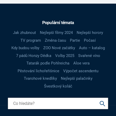
Populární témata
Jak zhubnout
Nejlepší filmy 2024
Nejlepší horory
TV program
Změna času
Partie
Počasí
Kdy budou volby
ZOO Nové začátky
Auto – katalog
7 pádů Honzy Dědka
Volby 2025
Svařené víno
Tatarák podle Pohlreicha
Aloe vera
Pěstování lichořeřišnice
Výpočet ascendentu
Tvarohové knedlíky
Nejlepší palačinky
Švestkový koláč