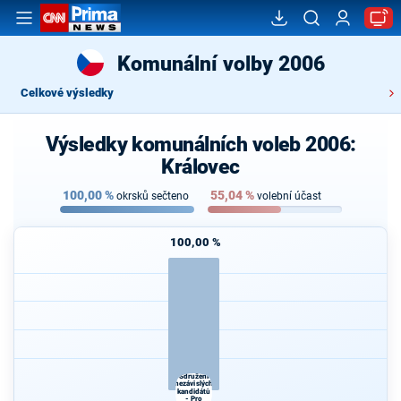
Komunální volby 2006
Celkové výsledky
Výsledky komunálních voleb 2006:
Královec
100,00
%
55,04
%
okrsků sečteno
volební účast
100,00 %
Sdružení
nezávislých
kandidátů
- Pro