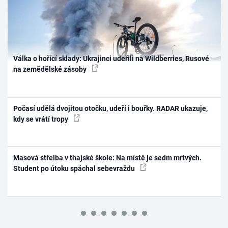
Válka o hořící sklady: Ukrajinci udeřili na Wildberries, Rusové
na zemědělské zásoby
Počasí udělá dvojitou otočku, udeří i bouřky. RADAR ukazuje,
kdy se vrátí tropy
Masová střelba v thajské škole: Na místě je sedm mrtvých.
Student po útoku spáchal sebevraždu