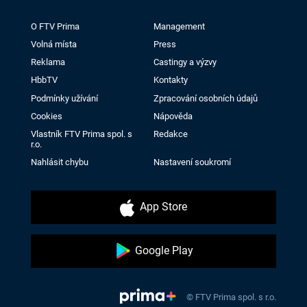
O FTV Prima
Management
Volná místa
Press
Reklama
Castingy a výzvy
HbbTV
Kontakty
Podmínky užívání
Zpracování osobních údajů
Cookies
Nápověda
Vlastník FTV Prima spol. s
Redakce
r.o.
Nahlásit chybu
Nastavení soukromí
App Store
Google Play
© FTV Prima spol. s r.o.