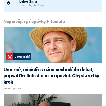
Luboš Zima
6
živnostník, věk: 29 let
Nejnovější příspěvky k tématu
8 fotografií
Úmorné, ministři s námi nechodí do debat,
popsal Grolich situaci v opozici. Chystá velký
krok
Téma: Opozice