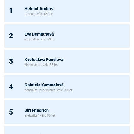
Helmut Anders
1
technik, věk: 58 let
Eva Demuthová
2
starostka, věk: 59 let
Květoslava Fenclová
3
živnostnice, věk: 55 let
Gabriela Kammelová
4
administ. pracovnice, věk: 30 let
Jiří Friedrich
5
elektrikář, věk: 56 let