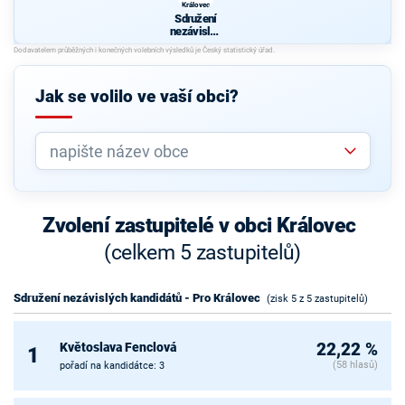
Královec
Sdružení
nezávislýc
h
kandidátů
- Pro
Královec
Jak se volilo ve vaší obci?
Zvolení zastupitelé v obci Královec
(celkem 5 zastupitelů)
Sdružení nezávislých kandidátů - Pro Královec
(zisk 5 z 5 zastupitelů)
Květoslava Fenclová
22,22 %
1
(58 hlasů)
pořadí na kandidátce: 3