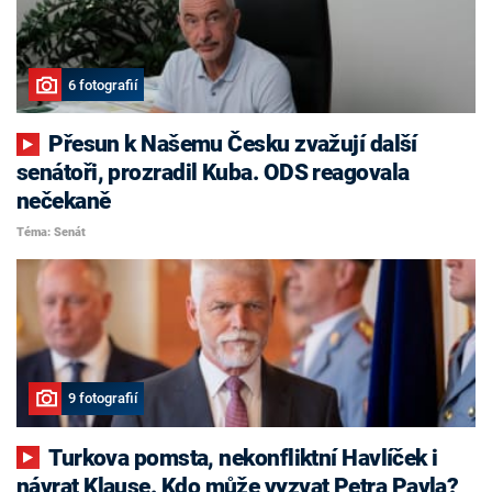
6 fotografií
Přesun k Našemu Česku zvažují další
senátoři, prozradil Kuba. ODS reagovala
nečekaně
Téma: Senát
9 fotografií
Turkova pomsta, nekonfliktní Havlíček i
návrat Klause. Kdo může vyzvat Petra Pavla?