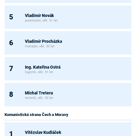
Vladimír Novák
5
podnikatel, věk: 51 let
Vladimír Procházka
6
manažer, věk: 33 let
Ing. Kateřina Ostrá
7
logistik, věk: 31 let
Michal Tretera
8
technik, věk: 30 let
Komunistická strana Čech a Moravy
Vítězslav Kudláček
1