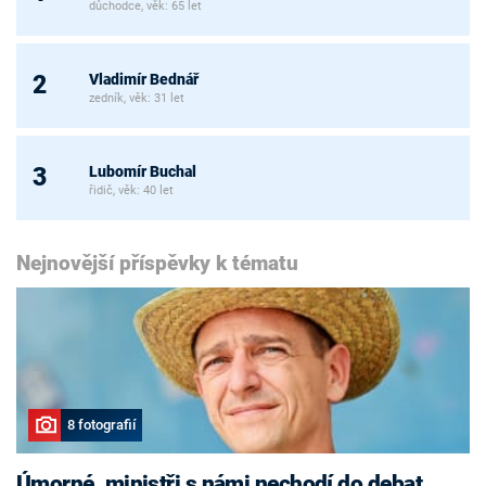
důchodce, věk: 65 let
Vladimír Bednář
2
zedník, věk: 31 let
Lubomír Buchal
3
řidič, věk: 40 let
Nejnovější příspěvky k tématu
8 fotografií
Úmorné, ministři s námi nechodí do debat,