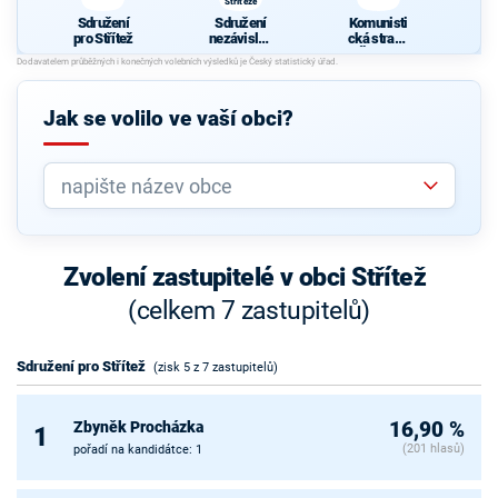
Stříteže
Sdružení
Sdružení
Komunisti
pro Střítež
nezávislýc
cká strana
h
Čech a
kandidátů
Moravy
Stříteže
Jak se volilo ve vaší obci?
Zvolení zastupitelé v obci Střítež
(celkem 7 zastupitelů)
Sdružení pro Střítež
(zisk 5 z 7 zastupitelů)
Zbyněk Procházka
16,90 %
1
(201 hlasů)
pořadí na kandidátce: 1