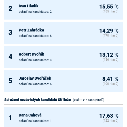
Ivan Hladík
15,55 %
2
(185 hlasů)
pořadí na kandidátce: 2
Petr Zahrádka
14,29 %
3
(170 hlasů)
pořadí na kandidátce: 6
Robert Dvořák
13,12 %
4
(156 hlasů)
pořadí na kandidátce: 3
Jaroslav Dvořáček
8,41 %
5
(100 hlasů)
pořadí na kandidátce: 4
Sdružení nezávislých kandidátů Stříteže
(zisk 2 z 7 zastupitelů)
Dana Cahová
17,63 %
1
(122 hlasů)
pořadí na kandidátce: 1