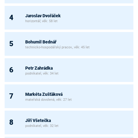
Jaroslav Dvořáček
4
horizontář, věk: 58 let
Bohumil Bednář
5
technicko-hospodářský pracov., věk: 45 let
Petr Zahrádka
6
podnikatel, věk: 34 let
Markéta Zušťáková
7
mateřská dovolená, věk: 27 let
Jiří Všetečka
8
podnikatel, věk: 32 let