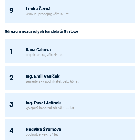
Lenka Černá
9
vedoucí prodejny, věk: 37 let
Sdružení nezávislých kandidátů Stříteže
Dana Cahová
1
projektantka, věk: 44 let
Ing. Emil Vaníček
2
zemědělský podnikatel, věk: 65 let
Ing. Pavel Jelínek
3
vývojový konstruktér, věk: 35 let
Hedvika Švomová
4
důchodce, věk: 57 let