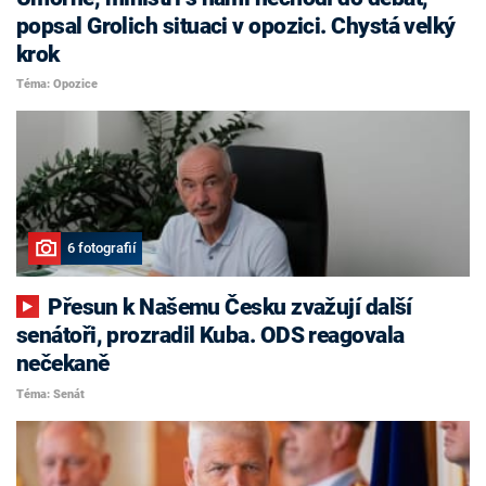
popsal Grolich situaci v opozici. Chystá velký
krok
Téma: Opozice
6 fotografií
Přesun k Našemu Česku zvažují další
senátoři, prozradil Kuba. ODS reagovala
nečekaně
Téma: Senát