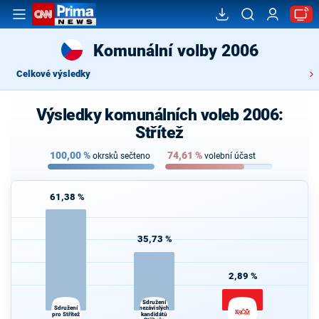
Komunální volby 2006
Celkové výsledky
Výsledky komunálních voleb 2006:
Střítež
100,00
%
74,61
%
okrsků sečteno
volební účast
61,38 %
35,73 %
2,89 %
Sdružení
Sdružení
nezávislých
pro Střítež
kandidátů