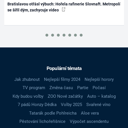
Bratislavou otřásl výbuch: Hořela rafinerie Slovnaft. Metropolí
se šířil dým, zachycuje video
Populární témata
Jak zhubnout
Nejlepší filmy 2024
Nejlepší horory
TV program
Změna času
Partie
Počasí
Kdy budou volby
ZOO Nové začátky
Auto – katalog
7 pádů Honzy Dědka
Volby 2025
Svařené víno
Tatarák podle Pohlreicha
Aloe vera
Pěstování lichořeřišnice
Výpočet ascendentu