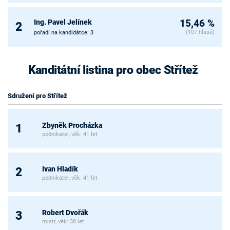
Ing. Pavel Jelínek
15,46 %
2
(107 hlasů)
pořadí na kandidátce: 3
Kanditátní listina pro obec Střítež
Sdružení pro Střítež
Zbyněk Procházka
1
podnikatel, věk: 41 let
Ivan Hladík
2
podnikatel, věk: 41 let
Robert Dvořák
3
mistr, věk: 38 let