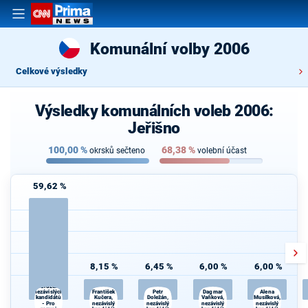
Komunální volby 2006
Celkové výsledky
Výsledky komunálních voleb 2006:
Jeřišno
100,00
%
68,38
%
okrsků sečteno
volební účast
59,62 %
8,15 %
6,45 %
6,00 %
6,00 %
Sdružení
nezávislých
František
Petr
Dagmar
Alena
kandidátů
Doležán,
Musílková,
Kučera,
Vaňková,
- Pro
nezávislý
nezávislý
nezávislý
nezávislý