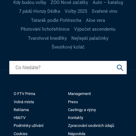
Kdy budou volby
ZOO Nové začátky
Auto – katalog
7 pádů Honzy Dědka
Volby 2025
Svařené víno
Tatarák podle Pohlreicha
Aloe vera
Pěstování lichořeřišnice
Výpočet ascendentu
Tvarohové knedlíky
Nejlepší palačinky
Švestkový koláč
O FTV Prima
Management
Volná místa
Press
Reklama
Castingy a výzvy
HbbTV
Kontakty
Podmínky užívání
Zpracování osobních údajů
Cookies
Nápověda