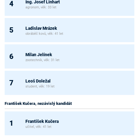
Ing. Josef Linhart
4
agronom, věk: 33 let
Ladislav Mrázek
5
obráběč kovů, věk: 41 let
Milan Jelínek
6
zootechnik, věk: 31 let
Leoš Doležal
7
student, věk: 19 let
František Kučera, nezávislý kandidát
František Kučera
1
učitel, věk: 41 let