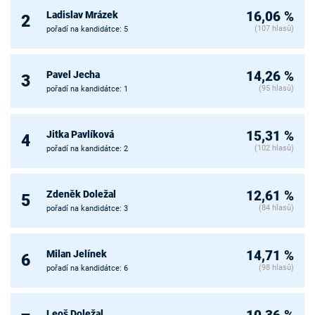
Ladislav Mrázek
16,06 %
2
(107 hlasů)
pořadí na kandidátce: 5
Pavel Jecha
14,26 %
3
(95 hlasů)
pořadí na kandidátce: 1
Jitka Pavlíková
15,31 %
4
(102 hlasů)
pořadí na kandidátce: 2
Zdeněk Doležal
12,61 %
5
(84 hlasů)
pořadí na kandidátce: 3
Milan Jelínek
14,71 %
6
(98 hlasů)
pořadí na kandidátce: 6
Leoš Doležal