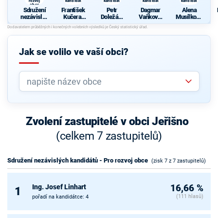
rozvoj
kandidát
kandidát
kandidát
kandidát
obce
Sdružení
František
Petr
Dagmar
Alena
nezávislýc
Kučera,
Doležán,
Vaňková,
Musílková
h
nezávislý
nezávislý
nezávislý
, nezávislý
kandidátů
kandidát
kandidát
kandidát
kandidát
- Pro
rozvoj
Jak se volilo ve vaší obci?
obce
Zvolení zastupitelé v obci Jeřišno
(celkem 7 zastupitelů)
Sdružení nezávislých kandidátů - Pro rozvoj obce
(zisk 7 z 7 zastupitelů)
Ing. Josef Linhart
16,66 %
1
(111 hlasů)
pořadí na kandidátce: 4