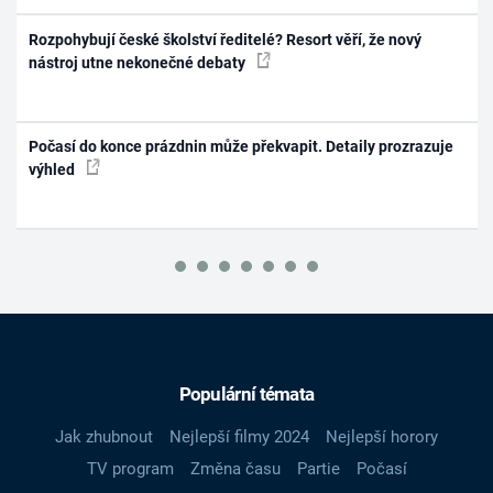
Rozpohybují české školství ředitelé? Resort věří, že nový
nástroj utne nekonečné debaty
Počasí do konce prázdnin může překvapit. Detaily prozrazuje
výhled
Populární témata
Jak zhubnout
Nejlepší filmy 2024
Nejlepší horory
TV program
Změna času
Partie
Počasí