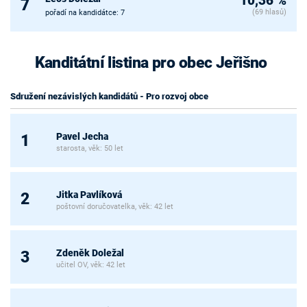
10,36 %
7
(69 hlasů)
pořadí na kandidátce: 7
Kanditátní listina pro obec Jeřišno
Sdružení nezávislých kandidátů - Pro rozvoj obce
Pavel Jecha
1
starosta, věk: 50 let
Jitka Pavlíková
2
poštovní doručovatelka, věk: 42 let
Zdeněk Doležal
3
učitel OV, věk: 42 let