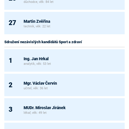
důchodce, věk: 84 let
Martin Zvěřina
27
technik, věk: 22 let
Sdružení nezávislých kandidátů Sport a zdraví
Ing. Jan Hrkal
1
analytik, věk: 53 let
Mgr. Václav Červín
2
učitel, věk: 36 let
MUDr. Miroslav Jiránek
3
lékař, věk: 49 let