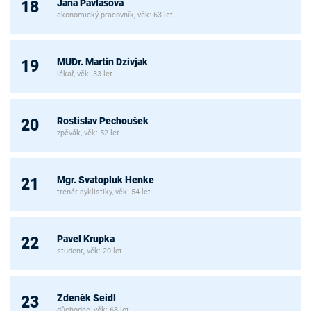
Jana Pavlasová
18
ekonomický pracovník, věk: 63 let
MUDr. Martin Dzivjak
19
lékař, věk: 33 let
Rostislav Pechoušek
20
zpěvák, věk: 52 let
Mgr. Svatopluk Henke
21
trenér cyklistiky, věk: 54 let
Pavel Krupka
22
student, věk: 20 let
Zdeněk Seidl
23
důchodce, věk: 68 let