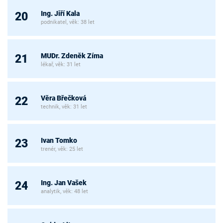
Ing. Jiří Kala
20
podnikatel, věk: 38 let
MUDr. Zdeněk Zíma
21
lékař, věk: 31 let
Věra Břečková
22
technik, věk: 31 let
Ivan Tomko
23
trenér, věk: 25 let
Ing. Jan Vašek
24
analytik, věk: 48 let