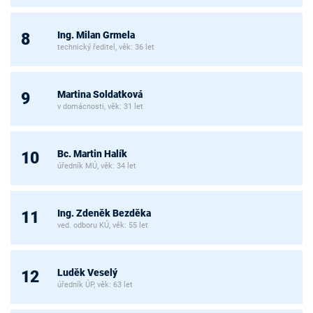
Ing. Milan Grmela
8
technický ředitel, věk: 36 let
Martina Soldatková
9
v domácnosti, věk: 31 let
Bc. Martin Halík
10
úředník MÚ, věk: 34 let
Ing. Zdeněk Bezděka
11
ved. odboru KÚ, věk: 55 let
Luděk Veselý
12
úředník ÚP, věk: 63 let