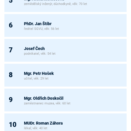
5
zemědělský inženýr, důchodkyně, věk: 70 let
PhDr. Jan Štíbr
6
ředitel SGVU, věk: 56 let
Josef Čech
7
podnikatel, věk: 54 let
Mgr. Petr Hošek
8
učitel, věk: 29 let
Mgr. Oldřich Doskočil
9
zaměstnanec muzea, věk: 60 let
MUDr. Roman Záhora
10
lékař, věk: 40 let