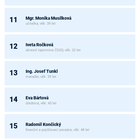
Mgr. Monika Musílková
11
učitelka, věk: 39 let
Iveta Ročková
12
okresní tajemnice ČSSD, věk: 32 let
Ing. Josef Tunkl
13
manažer, věk: 39 let
Eva Bártová
14
úřednice, věk: 45 let
Radomil Končický
15
finanční a pojišťovací poradce, věk: 48 let