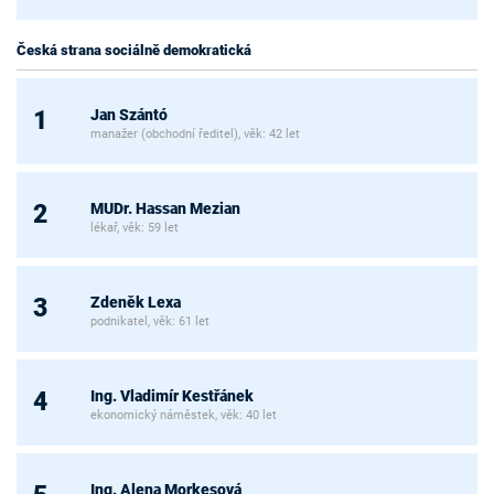
Česká strana sociálně demokratická
Jan Szántó
1
manažer (obchodní ředitel), věk: 42 let
MUDr. Hassan Mezian
2
lékař, věk: 59 let
Zdeněk Lexa
3
podnikatel, věk: 61 let
Ing. Vladimír Kestřánek
4
ekonomický náměstek, věk: 40 let
Ing. Alena Morkesová