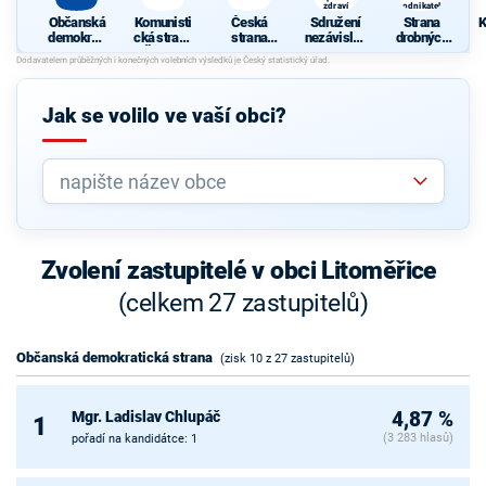
zdraví
podnikatelů
Občanská
Komunisti
Česká
Sdružení
Strana
K
demokrati
cká strana
strana
nezávislýc
drobných
cká strana
Čech a
sociálně
h
živnostník
d
Moravy
demokrati
kandidátů
ů a
c
cká
Sport a
podnikatel
Č
zdraví
ů
Jak se volilo ve vaší obci?
Zvolení zastupitelé v obci Litoměřice
(celkem 27 zastupitelů)
Občanská demokratická strana
(zisk 10 z 27 zastupitelů)
Mgr. Ladislav Chlupáč
4,87 %
1
(3 283 hlasů)
pořadí na kandidátce: 1