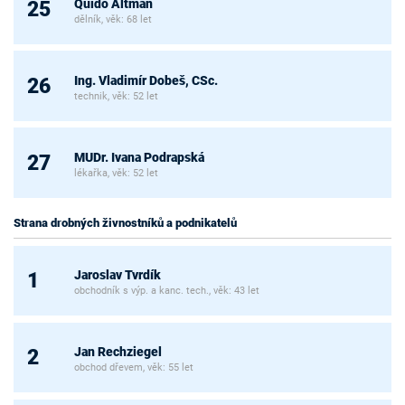
Quido Altman
25
dělník, věk: 68 let
Ing. Vladimír Dobeš, CSc.
26
technik, věk: 52 let
MUDr. Ivana Podrapská
27
lékařka, věk: 52 let
Strana drobných živnostníků a podnikatelů
Jaroslav Tvrdík
1
obchodník s výp. a kanc. tech., věk: 43 let
Jan Rechziegel
2
obchod dřevem, věk: 55 let