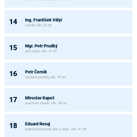
Ing. František Vályi
14
cukrář, věk: 52 let
Mgr. Petr Prudký
15
oční optik, věk: 47 let
Petr Černík
16
obchod autodíly, věk: 45 let
Miroslav Kapeš
17
sportovní masér, věk: 58 let
Eduard Revaj
18
podnikatel-prodej obkl.a dlaž., věk: 41 let