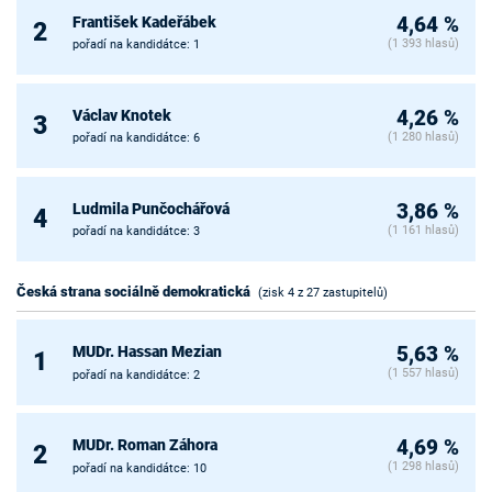
František Kadeřábek
4,64 %
2
(1 393 hlasů)
pořadí na kandidátce: 1
Václav Knotek
4,26 %
3
(1 280 hlasů)
pořadí na kandidátce: 6
Ludmila Punčochářová
3,86 %
4
(1 161 hlasů)
pořadí na kandidátce: 3
Česká strana sociálně demokratická
(zisk 4 z 27 zastupitelů)
MUDr. Hassan Mezian
5,63 %
1
(1 557 hlasů)
pořadí na kandidátce: 2
MUDr. Roman Záhora
4,69 %
2
(1 298 hlasů)
pořadí na kandidátce: 10