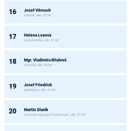
Josef Věrnoch
16
úředník, věk: 30 let
Helena Lexová
17
podnikatelka, věk: 47 let
Mgr. Vladimíra Bitalová
18
učitelka, věk: 48 let
Josef Friedrich
19
podnikatel, věk: 31 let
Martin Slavík
20
obchodní zástupce České spoř., věk: 31 let