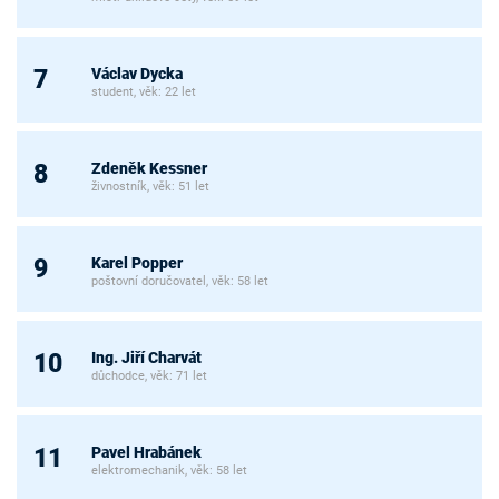
Václav Dycka
7
student, věk: 22 let
Zdeněk Kessner
8
živnostník, věk: 51 let
Karel Popper
9
poštovní doručovatel, věk: 58 let
Ing. Jiří Charvát
10
důchodce, věk: 71 let
Pavel Hrabánek
11
elektromechanik, věk: 58 let