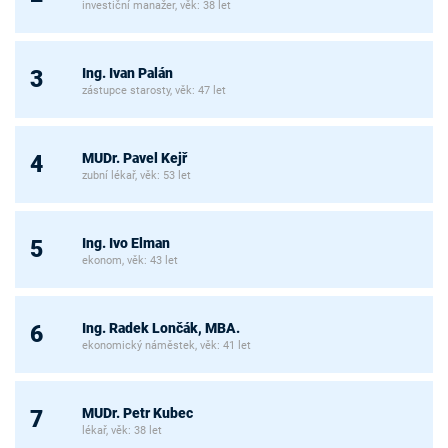
investiční manažer, věk: 38 let
Ing. Ivan Palán
3
zástupce starosty, věk: 47 let
MUDr. Pavel Kejř
4
zubní lékař, věk: 53 let
Ing. Ivo Elman
5
ekonom, věk: 43 let
Ing. Radek Lončák, MBA.
6
ekonomický náměstek, věk: 41 let
MUDr. Petr Kubec
7
lékař, věk: 38 let