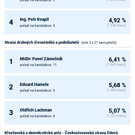
pořadí na kandidátce: 2
Ing. Petr Kvapil
4,92 %
4
(1 248 hlasů)
pořadí na kandidátce: 5
Strana drobných živnostníků a podnikatelů
(zisk 3 z 27 zastupitelů)
MUDr. Pavel Zámečník
6,41 %
1
(1 545 hlasů)
pořadí na kandidátce: 11
Eduard Hamele
5,68 %
2
(1 368 hlasů)
pořadí na kandidátce: 5
Oldřich Lachman
5,07 %
3
(1 221 hlasů)
pořadí na kandidátce: 8
Křesťanská a demokratická unie - Československá strana lidová