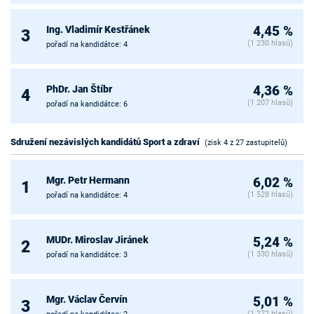
Ing. Vladimír Kestřánek
4,45 %
3
(1 230 hlasů)
pořadí na kandidátce: 4
PhDr. Jan Štíbr
4,36 %
4
(1 207 hlasů)
pořadí na kandidátce: 6
Sdružení nezávislých kandidátů Sport a zdraví
(zisk 4 z 27 zastupitelů)
Mgr. Petr Hermann
6,02 %
1
(1 528 hlasů)
pořadí na kandidátce: 4
MUDr. Miroslav Jiránek
5,24 %
2
(1 330 hlasů)
pořadí na kandidátce: 3
Mgr. Václav Červín
5,01 %
3
(1 272 hlasů)