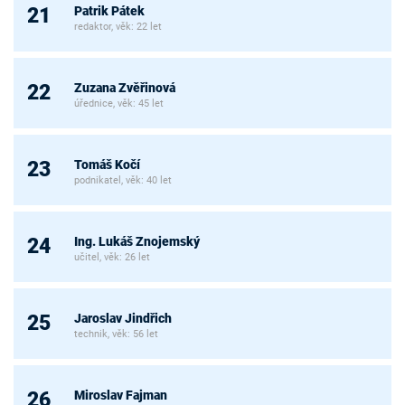
Patrik Pátek
21
redaktor, věk: 22 let
Zuzana Zvěřinová
22
úřednice, věk: 45 let
Tomáš Kočí
23
podnikatel, věk: 40 let
Ing. Lukáš Znojemský
24
učitel, věk: 26 let
Jaroslav Jindřich
25
technik, věk: 56 let
Miroslav Fajman
26