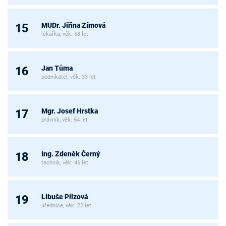
MUDr. Jiřina Zímová
15
lékařka, věk: 58 let
Jan Tůma
16
podnikatel, věk: 33 let
Mgr. Josef Hrstka
17
právník, věk: 54 let
Ing. Zdeněk Černý
18
technik, věk: 46 let
Libuše Pilzová
19
úřednice, věk: 22 let