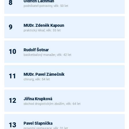
Oldřich Lachman
8
podnikatel-potraviny, věk: 50 let
MUDr. Zdeněk Kapoun
9
praktický lékař, věk: 55 let
Rudolf Šotnar
10
basketbalový manažer, věk: 42 let
MUDr. Pavel Zámečník
11
chirurg, věk: 54 let
Jiřina Krupková
12
obchod drogistickým zbožím, věk: 64 let
Pavel Slapnička
13
provozní restaurace, věk: 31 let