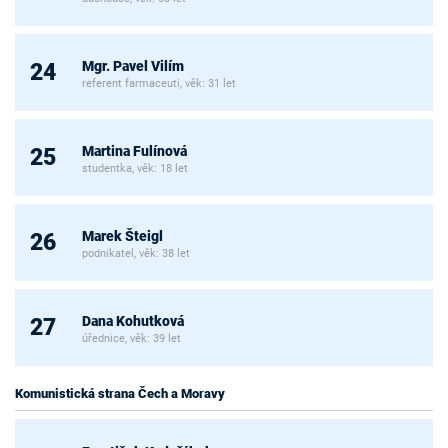
Mgr. Pavel Vilím
24
referent farmaceuti, věk: 31 let
Martina Fulínová
25
studentka, věk: 18 let
Marek Šteigl
26
podnikatel, věk: 38 let
Dana Kohutková
27
úřednice, věk: 39 let
Komunistická strana Čech a Moravy