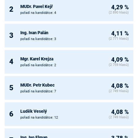
MUDr. Pavel Kejř
4,29 %
2
(2 890 hlasů)
pořadí na kandidátce: 4
Ing. Ivan Palán
4,11 %
3
(2 771 hlasů)
pořadí na kandidátce: 3
Mgr. Karel Krejza
4,09 %
4
(2 759 hlasů)
pořadí na kandidátce: 2
MUDr. Petr Kubec
4,08 %
5
(2 749 hlasů)
pořadí na kandidátce: 7
Luděk Veselý
4,08 %
6
(2 749 hlasů)
pořadí na kandidátce: 12
Ing. Ivo Elman