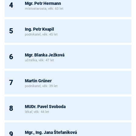
Mgr. Petr Hermann
4
místostarosta, věk: 63 let
Ing. Petr Kvapil
5
podnikatel, věk: 45 let
Mgr. Blanka Ježková
6
učitelka, věk: 47 let
Martin Grűner
7
podnikatel, věk: 39 let
MUDr. Pavel Svoboda
8
lékař, věk: 44 let
Mgr., Ing. Jana Štefaniková
9