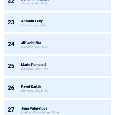
22
důchodce, věk: 64 let
Antonín Levý
23
důchodce, věk: 75 let
Jiří Jehlička
24
důchodce, věk: 73 let
Marie Pomocná
25
důchodce, věk: 74 let
Pavel Karták
26
důchodce, věk: 64 let
Jana Pulgretová
27
invalidní důchodce, věk: 50 let