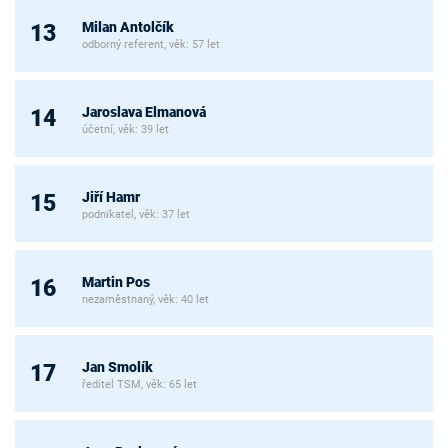
Milan Antolčík
13
odborný referent, věk: 57 let
Jaroslava Elmanová
14
účetní, věk: 39 let
Jiří Hamr
15
podnikatel, věk: 37 let
Martin Pos
16
nezaměstnaný, věk: 40 let
Jan Smolík
17
ředitel TSM, věk: 65 let