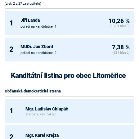
(zisk 2 z 27 zastupitelů)
Jiří Landa
10,26 %
1
(1 281 hlasů)
pořadí na kandidátce: 1
MUDr. Jan Zbořil
7,38 %
2
(921 hlasů)
pořadí na kandidátce: 2
Kanditátní listina pro obec Litoměřice
Občanská demokratická strana
Mgr. Ladislav Chlupáč
1
starosta, věk: 54 let
Mgr. Karel Krejza
2