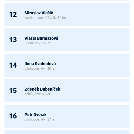
Miroslav Vlašič
12
zaměstnanec ČD, věk: 54 let
Vlasta Burmazová
13
účetní, věk: 55 let
Ilona Svobodová
14
důchodce, věk: 58 let
Zdeněk Bubeníček
15
dělník, věk: 58 let
Petr Dvořák
16
důchodce, věk: 57 let