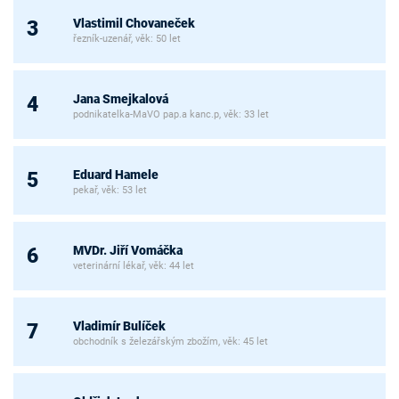
Vlastimil Chovaneček
3
řezník-uzenář, věk: 50 let
Jana Smejkalová
4
podnikatelka-MaVO pap.a kanc.p, věk: 33 let
Eduard Hamele
5
pekař, věk: 53 let
MVDr. Jiří Vomáčka
6
veterinární lékař, věk: 44 let
Vladimír Bulíček
7
obchodník s železářským zbožím, věk: 45 let