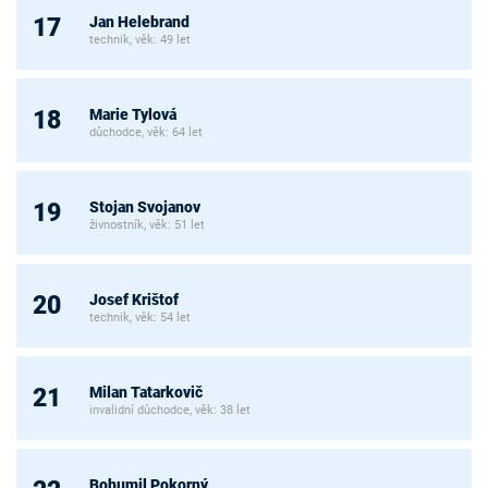
Jan Helebrand
17
technik, věk: 49 let
Marie Tylová
18
důchodce, věk: 64 let
Stojan Svojanov
19
živnostník, věk: 51 let
Josef Krištof
20
technik, věk: 54 let
Milan Tatarkovič
21
invalidní důchodce, věk: 38 let
Bohumil Pokorný