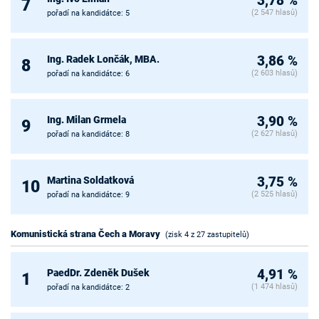
3,78 %
7
(2 547 hlasů)
pořadí na kandidátce: 5
Ing. Radek Lončák, MBA.
3,86 %
8
(2 603 hlasů)
pořadí na kandidátce: 6
Ing. Milan Grmela
3,90 %
9
(2 627 hlasů)
pořadí na kandidátce: 8
Martina Soldatková
3,75 %
10
(2 525 hlasů)
pořadí na kandidátce: 9
Komunistická strana Čech a Moravy
(zisk 4 z 27 zastupitelů)
PaedDr. Zdeněk Dušek
4,91 %
1
(1 474 hlasů)
pořadí na kandidátce: 2