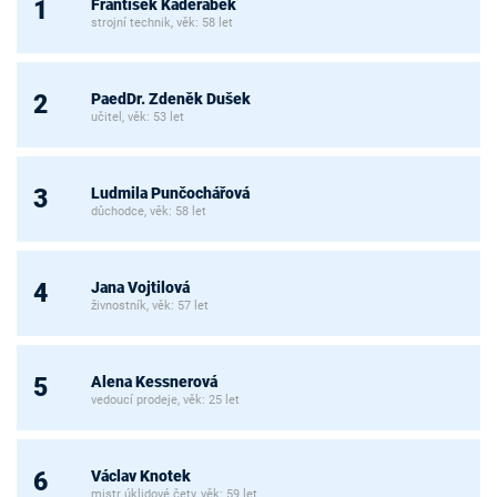
František Kadeřábek
1
strojní technik, věk: 58 let
PaedDr. Zdeněk Dušek
2
učitel, věk: 53 let
Ludmila Punčochářová
3
důchodce, věk: 58 let
Jana Vojtilová
4
živnostník, věk: 57 let
Alena Kessnerová
5
vedoucí prodeje, věk: 25 let
Václav Knotek
6
mistr úklidové čety, věk: 59 let