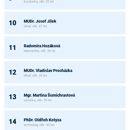
kurátorka, věk: 33 let
MUDr. Josef Jílek
10
lékař, věk: 67 let
Radomíra Hozáková
11
laborantka, věk: 36 let
MUDr. Vladislav Procházka
12
lékař, věk: 43 let
Mgr. Martina Šumichrastová
13
učitelka, věk: 39 let
PhDr. Oldřich Kotyza
14
archeolog, věk: 43 let