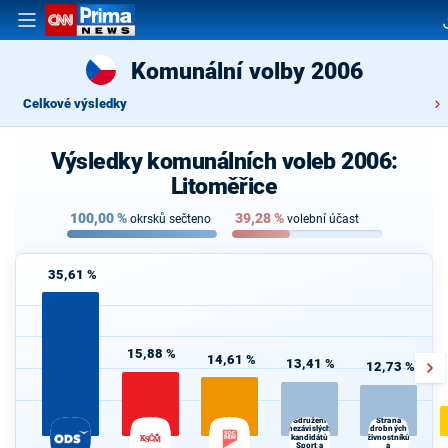
Komunální volby 2006
Celkové výsledky
Výsledky komunálních voleb 2006:
Litoměřice
100,00
%
39,28
%
okrsků sečteno
volební účast
35,61 %
15,88 %
14,61 %
13,41 %
12,73 %
Sdružení
Strana
nezávislých
drobných
kandidátů
živnostníků
Sport a
a