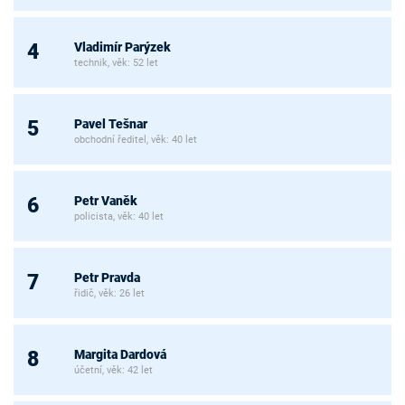
Vladimír Parýzek
4
technik, věk: 52 let
Pavel Tešnar
5
obchodní ředitel, věk: 40 let
Petr Vaněk
6
policista, věk: 40 let
Petr Pravda
7
řidič, věk: 26 let
Margita Dardová
8
účetní, věk: 42 let