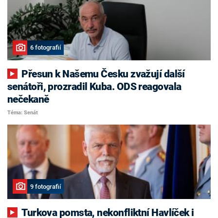
6 fotografií
Přesun k Našemu Česku zvažují další
senátoři, prozradil Kuba. ODS reagovala
nečekaně
Téma: Senát
9 fotografií
Turkova pomsta, nekonfliktní Havlíček i