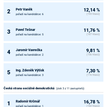
Petr Vaněk
12,14 %
2
(193 hlasů)
pořadí na kandidátce: 6
Pavel Tešnar
11,76 %
3
(187 hlasů)
pořadí na kandidátce: 5
Jaromír Vavrečka
9,81 %
4
(156 hlasů)
pořadí na kandidátce: 2
Ing. Zdeněk Výtisk
7,30 %
5
(116 hlasů)
pořadí na kandidátce: 3
Česká strana sociálně demokratická
(zisk 3 z 11 zastupitelů)
Radomír Krčmář
16,78 %
1
(160 hlasů)
pořadí na kandidátce: 1