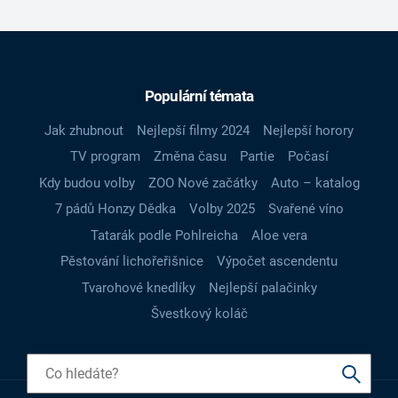
Populární témata
Jak zhubnout
Nejlepší filmy 2024
Nejlepší horory
TV program
Změna času
Partie
Počasí
Kdy budou volby
ZOO Nové začátky
Auto – katalog
7 pádů Honzy Dědka
Volby 2025
Svařené víno
Tatarák podle Pohlreicha
Aloe vera
Pěstování lichořeřišnice
Výpočet ascendentu
Tvarohové knedlíky
Nejlepší palačinky
Švestkový koláč