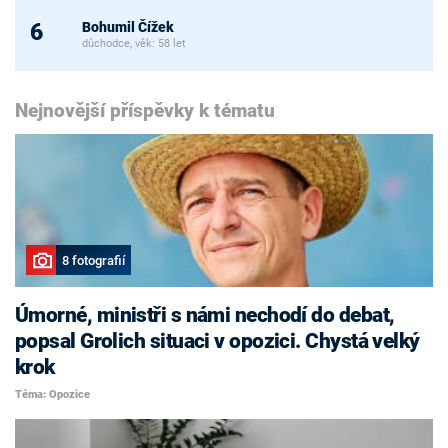
Bohumil Čížek
6
důchodce, věk: 58 let
Nejnovější příspěvky k tématu
8 fotografií
Úmorné, ministři s námi nechodí do debat,
popsal Grolich situaci v opozici. Chystá velký
krok
Téma: Opozice