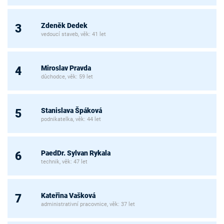
Zdeněk Dedek
3
vedoucí staveb, věk: 41 let
Miroslav Pravda
4
důchodce, věk: 59 let
Stanislava Špáková
5
podnikatelka, věk: 44 let
PaedDr. Sylvan Rykala
6
technik, věk: 47 let
Kateřina Vašková
7
administrativní pracovnice, věk: 37 let