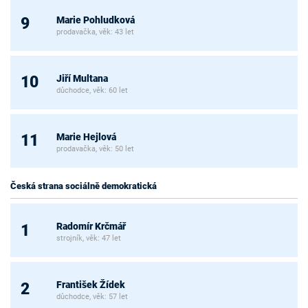
Marie Pohludková
9
prodavačka, věk: 43 let
Jiří Multana
10
důchodce, věk: 60 let
Marie Hejlová
11
prodavačka, věk: 50 let
Česká strana sociálně demokratická
Radomír Krčmář
1
strojník, věk: 47 let
František Žídek
2
důchodce, věk: 57 let