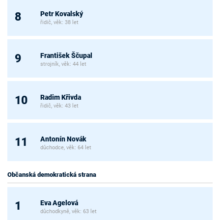
Petr Kovalský
8
řidič, věk: 38 let
František Ščupal
9
strojník, věk: 44 let
Radim Křivda
10
řidič, věk: 43 let
Antonín Novák
11
důchodce, věk: 64 let
Občanská demokratická strana
Eva Agelová
1
důchodkyně, věk: 63 let