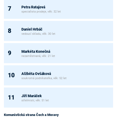
Petra Ratajová
7
specialista prodeje, věk: 32 let
Daniel Hrbáč
8
vedoucí skladu, věk: 30 let
Markéta Konečná
9
nezaměstnaná, věk: 21 let
Alžběta Ovšáková
10
soukromá podnikatelka, věk: 52 let
Jiří Maráček
11
střelmistr, věk: 51 let
Komunistická strana Čech a Moravy