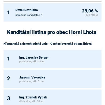
Pavel Petruška
29,06 %
1
(134 hlasů)
pořadí na kandidátce: 1
Kanditátní listina pro obec Horní Lhota
Křesťanská a demokratická unie - Československá strana lidová
Ing. Jaroslav Berger
1
podnikatel, věk: 48 let
Jaromír Vavrečka
2
podnikatel, věk: 51 let
Ing. Zdeněk Výtisk
3
důchodce, věk: 58 let