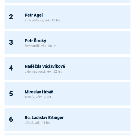
Petr Agel
2
strojvedoucí, věk: 42 let
Petr Široký
3
živnostník, věk: 50 let
Naděžda Václavíková
4
v domácnosti, věk: 52 let
Miroslav Hrbáč
5
zedník, věk: 37 let
Bc. Ladislav Ertinger
6
učitel, věk: 41 let