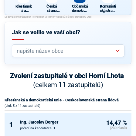
Křesťansk
Česká
Občanská
Komunisti
á a
strana
demokrati
cká strana
demokrati
sociálně
cká strana
Čech a
cká unie -
demokrati
Moravy
Českoslov
cká
enská
Jak se volilo ve vaší obci?
strana
lidová
Zvolení zastupitelé v obci Horní Lhota
(celkem 11 zastupitelů)
Křesťanská a demokratická unie - Československá strana lidová
(zisk 5 z 11 zastupitelů)
Ing. Jaroslav Berger
14,47 %
1
(230 hlasů)
pořadí na kandidátce: 1