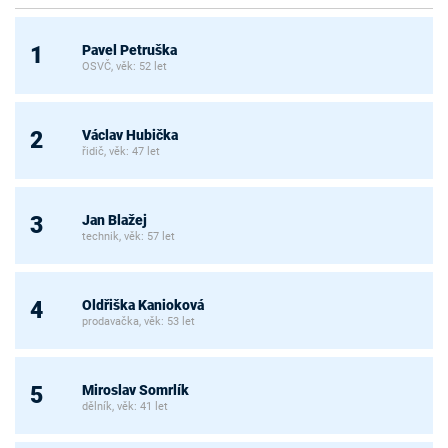
Pavel Petruška
1
OSVČ, věk: 52 let
Václav Hubička
2
řidič, věk: 47 let
Jan Blažej
3
technik, věk: 57 let
Oldřiška Kanioková
4
prodavačka, věk: 53 let
Miroslav Somrlík
5
dělník, věk: 41 let