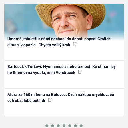
Úmorné, ministři s námi nechodí do debat, popsal Grolich
situaci v opozici. Chystá velký krok
Bartošek k Turkovi: Hyenismus a nehoráznost. Ke stíhání by
ho Sněmovna vydala, míní Vondráček
Aféra za 160 milionů na Bulovce: Kvůli nákupu urychlovačů
čelí obžalobě pět lidí