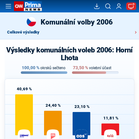
Komunální volby 2006
Celkové výsledky
Výsledky komunálních voleb 2006: Horní
Lhota
100,00
%
73,50
%
okrsků sečteno
volební účast
40,69 %
24,40 %
23,10 %
11,81 %