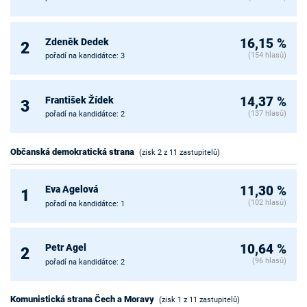
Zdeněk Dedek
16,15 %
2
(154 hlasů)
pořadí na kandidátce: 3
František Žídek
14,37 %
3
(137 hlasů)
pořadí na kandidátce: 2
Občanská demokratická strana
(zisk 2 z 11 zastupitelů)
Eva Agelová
11,30 %
1
(102 hlasů)
pořadí na kandidátce: 1
Petr Agel
10,64 %
2
(96 hlasů)
pořadí na kandidátce: 2
Komunistická strana Čech a Moravy
(zisk 1 z 11 zastupitelů)