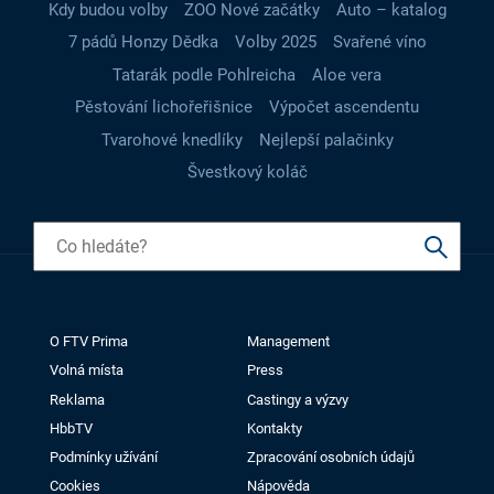
Kdy budou volby
ZOO Nové začátky
Auto – katalog
7 pádů Honzy Dědka
Volby 2025
Svařené víno
Tatarák podle Pohlreicha
Aloe vera
Pěstování lichořeřišnice
Výpočet ascendentu
Tvarohové knedlíky
Nejlepší palačinky
Švestkový koláč
O FTV Prima
Management
Volná místa
Press
Reklama
Castingy a výzvy
HbbTV
Kontakty
Podmínky užívání
Zpracování osobních údajů
Cookies
Nápověda