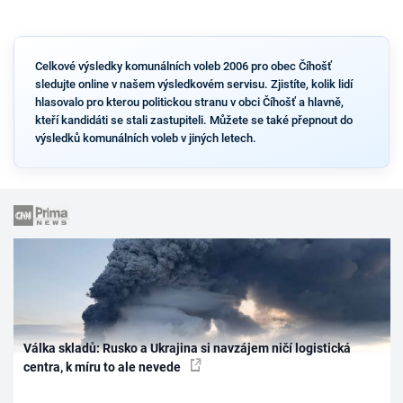
Celkové výsledky komunálních voleb 2006 pro obec Číhošť
sledujte online v našem výsledkovém servisu. Zjistíte, kolik lidí
hlasovalo pro kterou politickou stranu v obci Číhošť a hlavně,
kteří kandidáti se stali zastupiteli. Můžete se také přepnout do
výsledků komunálních voleb v jiných letech.
Válka skladů: Rusko a Ukrajina si navzájem ničí logistická
centra, k míru to ale nevede