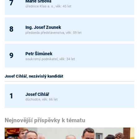
Marie Srbová
7
úřednice Klas a. s., věk: 45 let
Ing. Josef Zounek
8
předseda představenstva, věk: 59 let
Petr Šimůnek
9
soukromý podnikatel, věk: 34 let
Josef Cihlář, nezávislý kandidát
Josef Cihlář
1
důchodce, věk: 66 let
Nejnovější příspěvky k tématu