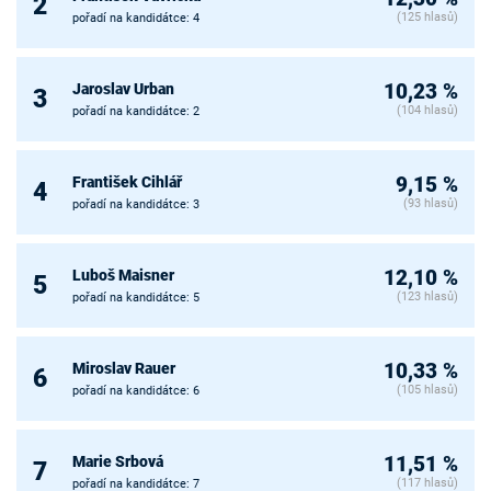
2
(125 hlasů)
pořadí na kandidátce: 4
Jaroslav Urban
10,23 %
3
(104 hlasů)
pořadí na kandidátce: 2
František Cihlář
9,15 %
4
(93 hlasů)
pořadí na kandidátce: 3
Luboš Maisner
12,10 %
5
(123 hlasů)
pořadí na kandidátce: 5
Miroslav Rauer
10,33 %
6
(105 hlasů)
pořadí na kandidátce: 6
Marie Srbová
11,51 %
7
(117 hlasů)
pořadí na kandidátce: 7