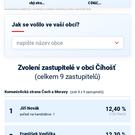
cká strana
Cihlář,
Čech a
nezávislý
Moravy
kandidát
Jak se volilo ve vaší obci?
Zvolení zastupitelé v obci Číhošť
(celkem 9 zastupitelů)
Komunistická strana Čech a Moravy
(zisk 8 z 9 zastupitelů)
Jiří Novák
12,40 %
1
(126 hlasů)
pořadí na kandidátce: 1
František Vavřička
12,30 %