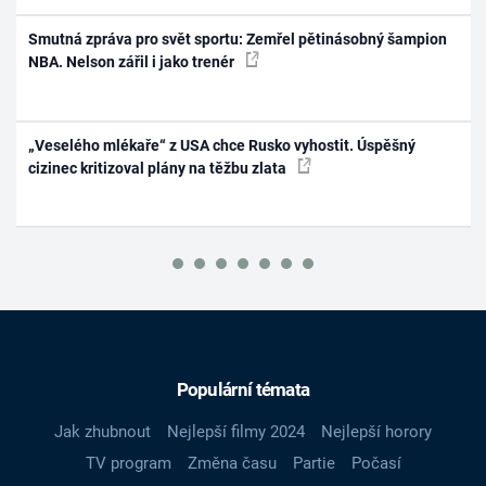
Smutná zpráva pro svět sportu: Zemřel pětinásobný šampion
NBA. Nelson zářil i jako trenér
„Veselého mlékaře“ z USA chce Rusko vyhostit. Úspěšný
cizinec kritizoval plány na těžbu zlata
Populární témata
Jak zhubnout
Nejlepší filmy 2024
Nejlepší horory
TV program
Změna času
Partie
Počasí