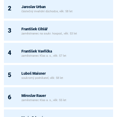
Jaroslav Urban
2
částečný invalidní důchodce, věk: 58 let
František Cihlář
3
zaměstnanec na soukr. hospod., věk: 53 let
František Vavřička
4
zaměstnanec Klas a. s., věk: 57 let
Luboš Maisner
5
soukromý podnikatel, věk: 58 let
Miroslav Rauer
6
zaměstnanec Klas a. s., věk: 55 let