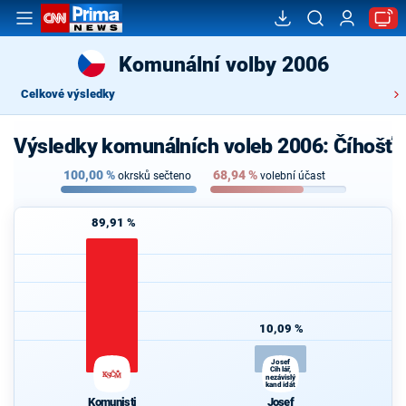
Komunální volby 2006
Celkové výsledky
Výsledky komunálních voleb 2006: Číhošť
100,00
%
68,94
%
okrsků sečteno
volební účast
89,91 %
10,09 %
Josef
Cihlář,
nezávislý
kandidát
Komunisti
Josef