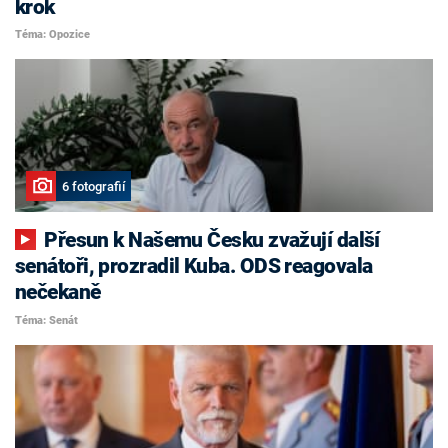
krok
Téma: Opozice
6 fotografií
Přesun k Našemu Česku zvažují další
senátoři, prozradil Kuba. ODS reagovala
nečekaně
Téma: Senát