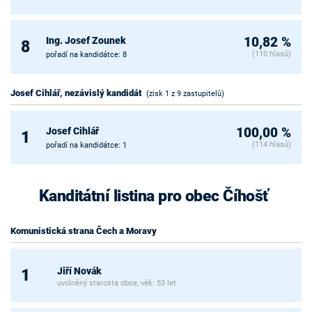
Ing. Josef Zounek
10,82 %
8
(110 hlasů)
pořadí na kandidátce: 8
Josef Cihlář, nezávislý kandidát
(zisk 1 z 9 zastupitelů)
Josef Cihlář
100,00 %
1
(114 hlasů)
pořadí na kandidátce: 1
Kanditátní listina pro obec Číhošť
Komunistická strana Čech a Moravy
Jiří Novák
1
uvolněný starosta obce, věk: 53 let