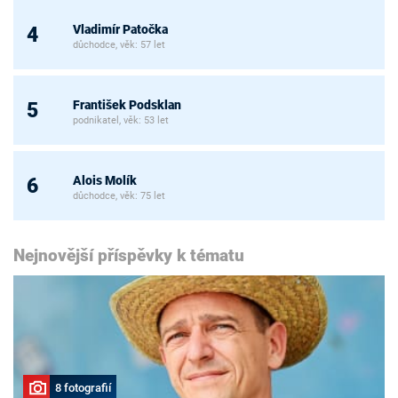
Vladimír Patočka
4
důchodce, věk: 57 let
František Podsklan
5
podnikatel, věk: 53 let
Alois Molík
6
důchodce, věk: 75 let
Nejnovější příspěvky k tématu
8 fotografií