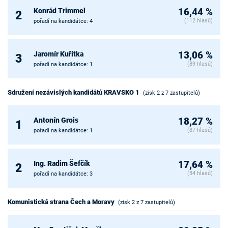
Konrád Trimmel
16,44 %
2
(112 hlasů)
pořadí na kandidátce: 4
Jaromír Kuřítka
13,06 %
3
(89 hlasů)
pořadí na kandidátce: 1
Sdružení nezávislých kandidátů KRAVSKO 1
(zisk 2 z 7 zastupitelů)
Antonín Grois
18,27 %
1
(87 hlasů)
pořadí na kandidátce: 1
Ing. Radim Šefčík
17,64 %
2
(84 hlasů)
pořadí na kandidátce: 3
Komunistická strana Čech a Moravy
(zisk 2 z 7 zastupitelů)