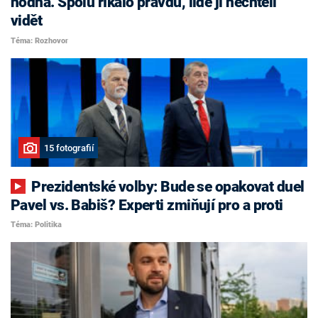
hodná. Spolu říkalo pravdu, lidé ji nechtěli
vidět
Téma: Rozhovor
15 fotografií
Prezidentské volby: Bude se opakovat duel
Pavel vs. Babiš? Experti zmiňují pro a proti
Téma: Politika