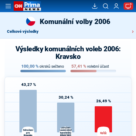
Komunální volby 2006
Celkové výsledky
Výsledky komunálních voleb 2006:
Kravsko
100,00
%
57,41
%
okrsků sečteno
volební účast
43,27 %
30,24 %
26,49 %
Sdružení
Sdružení
nezávislých
pro
kandidátů
Kravsko
KRAVSKO