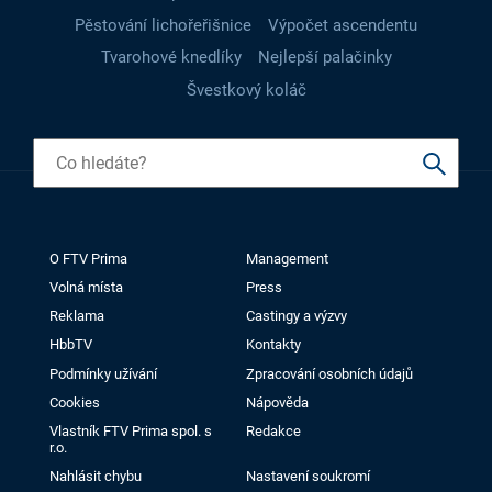
Pěstování lichořeřišnice
Výpočet ascendentu
Tvarohové knedlíky
Nejlepší palačinky
Švestkový koláč
O FTV Prima
Management
Volná místa
Press
Reklama
Castingy a výzvy
HbbTV
Kontakty
Podmínky užívání
Zpracování osobních údajů
Cookies
Nápověda
Vlastník FTV Prima spol. s
Redakce
r.o.
Nahlásit chybu
Nastavení soukromí