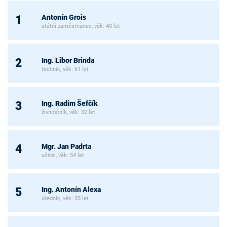
Antonín Grois
1
státní zaměstnanec, věk: 40 let
Ing. Libor Brinda
2
technik, věk: 61 let
Ing. Radim Šefčík
3
živnostník, věk: 32 let
Mgr. Jan Padrta
4
učitel, věk: 54 let
Ing. Antonín Alexa
5
úředník, věk: 35 let