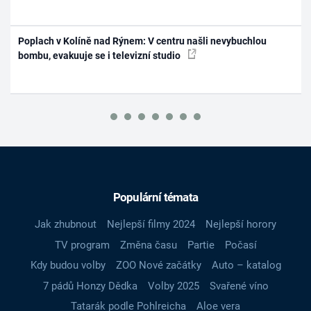
Poplach v Kolíně nad Rýnem: V centru našli nevybuchlou
bombu, evakuuje se i televizní studio
Populární témata
Jak zhubnout
Nejlepší filmy 2024
Nejlepší horory
TV program
Změna času
Partie
Počasí
Kdy budou volby
ZOO Nové začátky
Auto – katalog
7 pádů Honzy Dědka
Volby 2025
Svařené víno
Tatarák podle Pohlreicha
Aloe vera