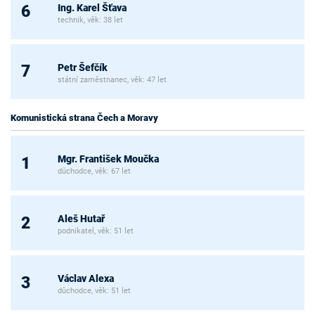
Ing. Karel Šťava
6
technik, věk: 38 let
Petr Šefčík
7
státní zaměstnanec, věk: 47 let
Komunistická strana Čech a Moravy
Mgr. František Moučka
1
důchodce, věk: 67 let
Aleš Hutař
2
podnikatel, věk: 51 let
Václav Alexa
3
důchodce, věk: 51 let