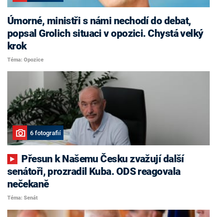
Úmorné, ministři s námi nechodí do debat,
popsal Grolich situaci v opozici. Chystá velký
krok
Téma: Opozice
6 fotografií
Přesun k Našemu Česku zvažují další
senátoři, prozradil Kuba. ODS reagovala
nečekaně
Téma: Senát