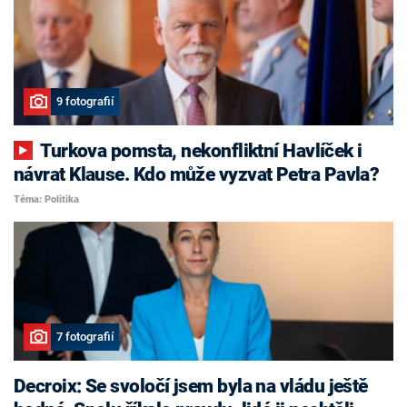
9 fotografií
Turkova pomsta, nekonfliktní Havlíček i
návrat Klause. Kdo může vyzvat Petra Pavla?
Téma: Politika
7 fotografií
Decroix: Se svoločí jsem byla na vládu ještě