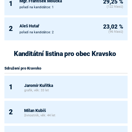
Mgr. František Moučka
29,25 %
1
(122 hlasů)
pořadí na kandidátce: 1
Aleš Hutař
23,02 %
2
(96 hlasů)
pořadí na kandidátce: 2
Kanditátní listina pro obec Kravsko
Sdružení pro Kravsko
Jaromír Kuřítka
1
grafik, věk: 33 let
Milan Kubiš
2
živnostník, věk: 44 let