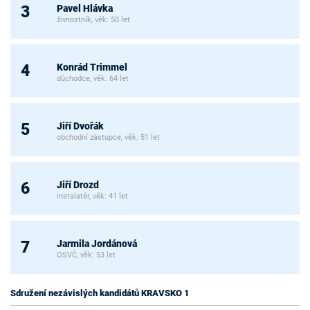
Pavel Hlávka
3
živnostník, věk: 50 let
Konrád Trimmel
4
důchodce, věk: 64 let
Jiří Dvořák
5
obchodní zástupce, věk: 51 let
Jiří Drozd
6
instalatér, věk: 41 let
Jarmila Jordánová
7
OSVČ, věk: 53 let
Sdružení nezávislých kandidátů KRAVSKO 1