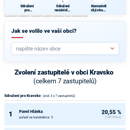
1
Sdružení
Sdružení
Komunisti
pro
nezávislýc
cká strana
Kravsko
h
Čech a
kandidátů
Moravy
KRAVSKO
1
Jak se volilo ve vaší obci?
Zvolení zastupitelé v obci Kravsko
(celkem 7 zastupitelů)
Sdružení pro Kravsko
(zisk 3 z 7 zastupitelů)
Pavel Hlávka
20,55 %
1
(140 hlasů)
pořadí na kandidátce: 3