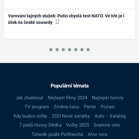
Varování tajných služeb: Putin chystá test NATO. Ve hře je i
útok na české sousedy
Populární témata
Jak zhubnout
Nejlepší filmy 2024
Nejlepší horory
TV program
Změna času
Partie
Počasí
Kdy budou volby
ZOO Nové začátky
Auto – katalog
7 pádů Honzy Dědka
Volby 2025
Svařené víno
Tatarák podle Pohlreicha
Aloe vera