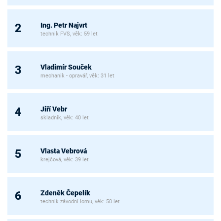
Ing. Petr Najvrt
2
technik FVS, věk: 59 let
Vladimír Souček
3
mechanik - opravář, věk: 31 let
Jiří Vebr
4
skladník, věk: 40 let
Vlasta Vebrová
5
krejčová, věk: 39 let
Zdeněk Čepelík
6
technik závodní lomu, věk: 50 let