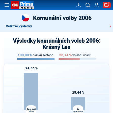
Komunální volby 2006
Celkové výsledky
Výsledky komunálních voleb 2006:
Krásný Les
100,00
%
56,74
%
okrsků sečteno
volební účast
74,56 %
25,44 %
Za rozvoj
Za
obce
sportovce