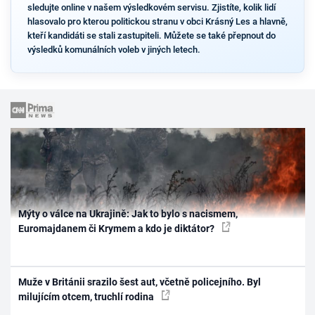
sledujte online v našem výsledkovém servisu. Zjistíte, kolik lidí
hlasovalo pro kterou politickou stranu v obci Krásný Les a hlavně,
kteří kandidáti se stali zastupiteli. Můžete se také přepnout do
výsledků komunálních voleb v jiných letech.
Mýty o válce na Ukrajině: Jak to bylo s nacismem,
Euromajdanem či Krymem a kdo je diktátor?
Muže v Británii srazilo šest aut, včetně policejního. Byl
milujícím otcem, truchlí rodina