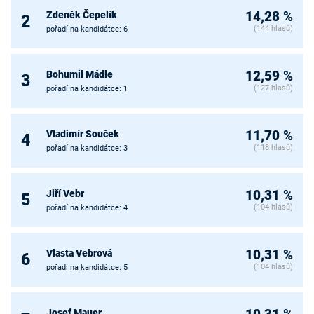
Zdeněk Čepelík
14,28 %
2
(144 hlasů)
pořadí na kandidátce: 6
Bohumil Mádle
12,59 %
3
(127 hlasů)
pořadí na kandidátce: 1
Vladimír Souček
11,70 %
4
(118 hlasů)
pořadí na kandidátce: 3
Jiří Vebr
10,31 %
5
(104 hlasů)
pořadí na kandidátce: 4
Vlasta Vebrová
10,31 %
6
(104 hlasů)
pořadí na kandidátce: 5
Josef Mauer