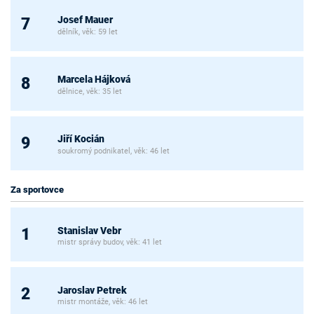
Josef Mauer
7
dělník, věk: 59 let
Marcela Hájková
8
dělnice, věk: 35 let
Jiří Kocián
9
soukromý podnikatel, věk: 46 let
Za sportovce
Stanislav Vebr
1
mistr správy budov, věk: 41 let
Jaroslav Petrek
2
mistr montáže, věk: 46 let