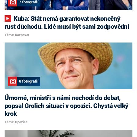
7 fotografií
Kuba: Stát nemá garantovat nekonečný
růst důchodů. Lidé musí být sami zodpovědní
Téma: Rozhovor
8 fotografií
Úmorné, ministři s námi nechodí do debat,
popsal Grolich situaci v opozici. Chystá velký
krok
Téma: Opozice