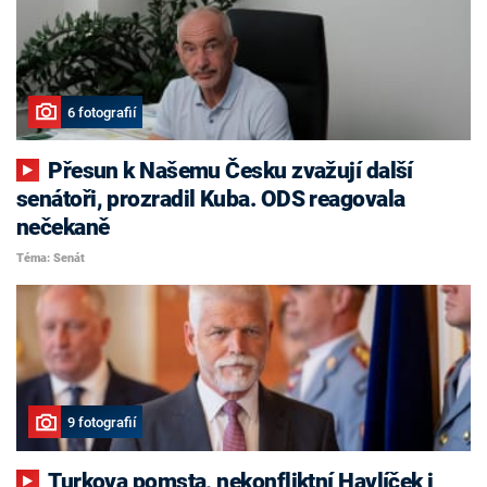
6 fotografií
Přesun k Našemu Česku zvažují další
senátoři, prozradil Kuba. ODS reagovala
nečekaně
Téma: Senát
9 fotografií
Turkova pomsta, nekonfliktní Havlíček i