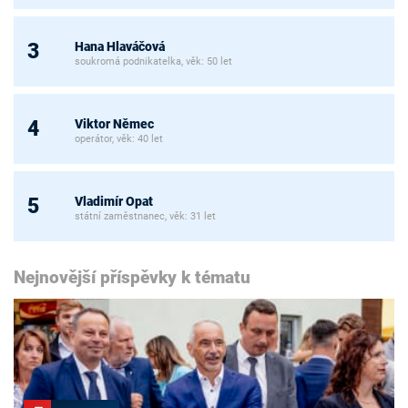
Hana Hlaváčová
3
soukromá podnikatelka, věk: 50 let
Viktor Němec
4
operátor, věk: 40 let
Vladimír Opat
5
státní zaměstnanec, věk: 31 let
Nejnovější příspěvky k tématu