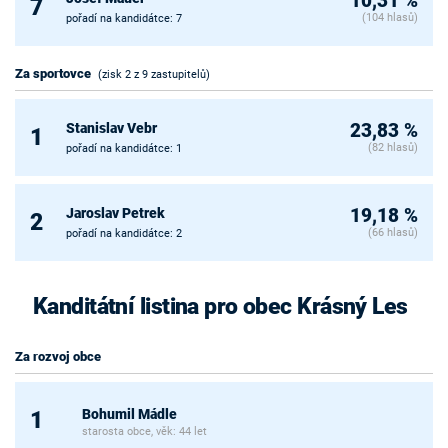
10,31 %
7
(104 hlasů)
pořadí na kandidátce: 7
Za sportovce
(zisk 2 z 9 zastupitelů)
Stanislav Vebr
23,83 %
1
(82 hlasů)
pořadí na kandidátce: 1
Jaroslav Petrek
19,18 %
2
(66 hlasů)
pořadí na kandidátce: 2
Kanditátní listina pro obec Krásný Les
Za rozvoj obce
Bohumil Mádle
1
starosta obce, věk: 44 let