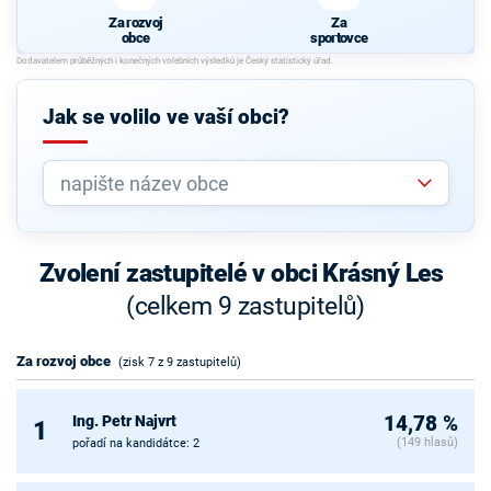
Za rozvoj
Za
obce
sportovce
Jak se volilo ve vaší obci?
Zvolení zastupitelé v obci Krásný Les
(celkem 9 zastupitelů)
Za rozvoj obce
(zisk 7 z 9 zastupitelů)
Ing. Petr Najvrt
14,78 %
1
(149 hlasů)
pořadí na kandidátce: 2