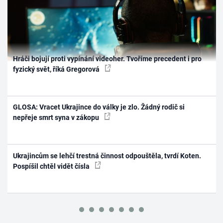
Hráči bojují proti vypínání videoher. Tvoříme precedent i pro
fyzický svět, říká Gregorová
GLOSA: Vracet Ukrajince do války je zlo. Žádný rodič si
nepřeje smrt syna v zákopu
Ukrajincům se lehčí trestná činnost odpouštěla, tvrdí Koten.
Pospíšil chtěl vidět čísla