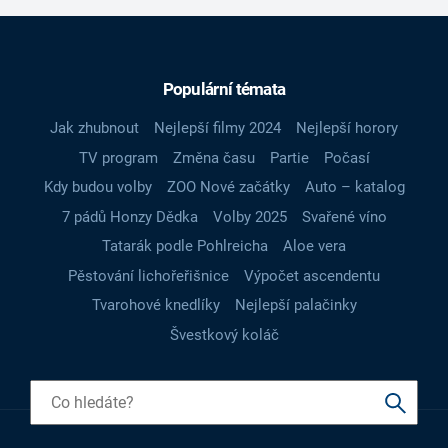
Populární témata
Jak zhubnout
Nejlepší filmy 2024
Nejlepší horory
TV program
Změna času
Partie
Počasí
Kdy budou volby
ZOO Nové začátky
Auto – katalog
7 pádů Honzy Dědka
Volby 2025
Svařené víno
Tatarák podle Pohlreicha
Aloe vera
Pěstování lichořeřišnice
Výpočet ascendentu
Tvarohové knedlíky
Nejlepší palačinky
Švestkový koláč