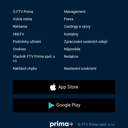
O FTV Prima
Management
Volná místa
Press
Reklama
Castingy a výzvy
HbbTV
Kontakty
Podmínky užívání
Zpracování osobních údajů
Cookies
Nápověda
Vlastník FTV Prima spol. s
Redakce
r.o.
Nahlásit chybu
Nastavení soukromí
App Store
Google Play
© FTV Prima spol. s r.o.