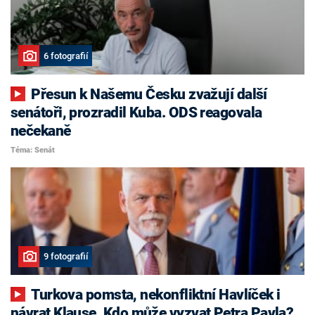
6 fotografií
Přesun k Našemu Česku zvažují další
senátoři, prozradil Kuba. ODS reagovala
nečekaně
Téma: Senát
9 fotografií
Turkova pomsta, nekonfliktní Havlíček i
návrat Klause. Kdo může vyzvat Petra Pavla?