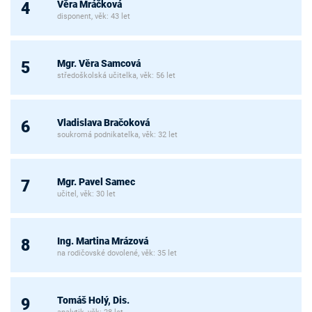
Věra Mráčková
4
disponent, věk: 43 let
Mgr. Věra Samcová
5
středoškolská učitelka, věk: 56 let
Vladislava Bračoková
6
soukromá podnikatelka, věk: 32 let
Mgr. Pavel Samec
7
učitel, věk: 30 let
Ing. Martina Mrázová
8
na rodičovské dovolené, věk: 35 let
Tomáš Holý, Dis.
9