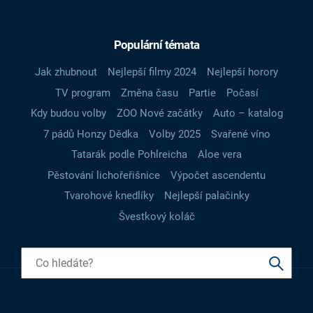
Populární témata
Jak zhubnout
Nejlepší filmy 2024
Nejlepší horory
TV program
Změna času
Partie
Počasí
Kdy budou volby
ZOO Nové začátky
Auto – katalog
7 pádů Honzy Dědka
Volby 2025
Svařené víno
Tatarák podle Pohlreicha
Aloe vera
Pěstování lichořeřišnice
Výpočet ascendentu
Tvarohové knedlíky
Nejlepší palačinky
Švestkový koláč