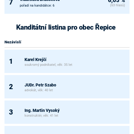
6,05 %
7
(63 hlasů)
pořadí na kandidátce: 6
Kanditátní listina pro obec Řepice
Nezávislí
Karel Krejčí
1
soukromý podnikatel, věk: 35 let
JUDr. Petr Szabo
2
advokát, věk: 40 let
Ing. Martin Vysoký
3
konstruktér, věk: 41 let