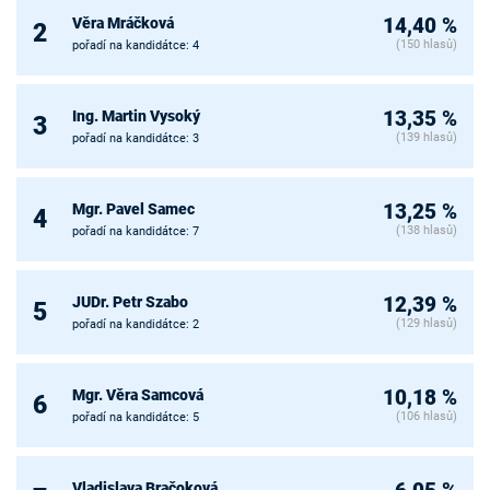
Věra Mráčková
14,40 %
2
(150 hlasů)
pořadí na kandidátce: 4
Ing. Martin Vysoký
13,35 %
3
(139 hlasů)
pořadí na kandidátce: 3
Mgr. Pavel Samec
13,25 %
4
(138 hlasů)
pořadí na kandidátce: 7
JUDr. Petr Szabo
12,39 %
5
(129 hlasů)
pořadí na kandidátce: 2
Mgr. Věra Samcová
10,18 %
6
(106 hlasů)
pořadí na kandidátce: 5
Vladislava Bračoková