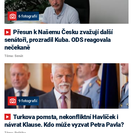
6 fotografií
Přesun k Našemu Česku zvažují další
senátoři, prozradil Kuba. ODS reagovala
nečekaně
Téma: Senát
9 fotografií
Turkova pomsta, nekonfliktní Havlíček i
návrat Klause. Kdo může vyzvat Petra Pavla?
Téma: Politika