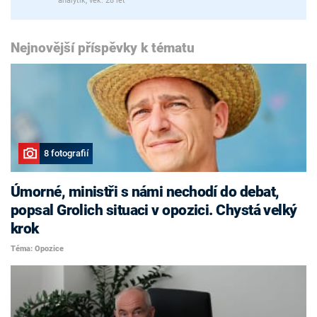
analytik, věk: 28 let
Nejnovější příspěvky k tématu
8 fotografií
Úmorné, ministři s námi nechodí do debat,
popsal Grolich situaci v opozici. Chystá velký
krok
Téma: Opozice