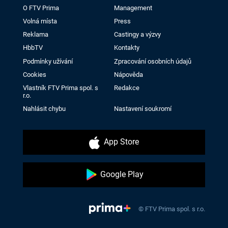
O FTV Prima
Management
Volná místa
Press
Reklama
Castingy a výzvy
HbbTV
Kontakty
Podmínky užívání
Zpracování osobních údajů
Cookies
Nápověda
Vlastník FTV Prima spol. s
Redakce
r.o.
Nahlásit chybu
Nastavení soukromí
App Store
Google Play
© FTV Prima spol. s r.o.