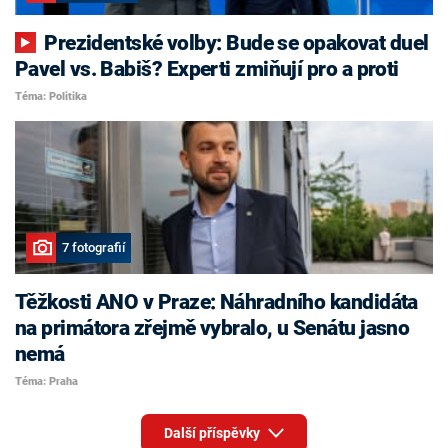
Prezidentské volby: Bude se opakovat duel
Pavel vs. Babiš? Experti zmiňují pro a proti
Téma: Politika
7 fotografií
Těžkosti ANO v Praze: Náhradního kandidáta
na primátora zřejmě vybralo, u Senátu jasno
nemá
Téma: Praha
Další příspěvky