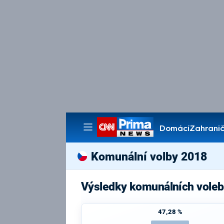
Domácí
Zahranič
Pořady
Komunální volby 2018
Výsledky komunálních voleb
47,28 %