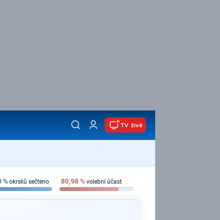
TV živě
0
%
80,98
%
okrsků sečteno
volební účast