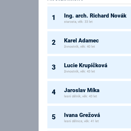
Ing. arch. Richard Novák
1
starosta, věk: 33 let
Karel Adamec
2
živnostník, věk: 40 let
Lucie Krupičková
3
živnostník, věk: 43 let
Jaroslav Míka
4
lesní dělník, věk: 43 let
Ivana Grežová
5
lesní dělnice, věk: 41 let