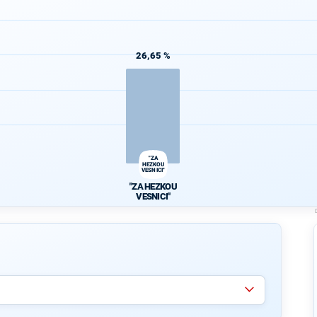
26,65 %
"ZA
HEZKOU
VESNICI"
"ZA HEZKOU
VESNICI"