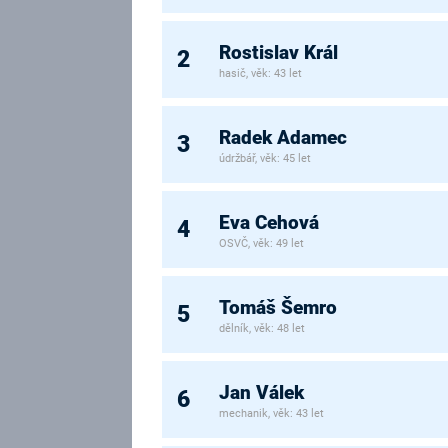
Rostislav Král
2
hasič, věk: 43 let
Radek Adamec
3
údržbář, věk: 45 let
Eva Cehová
4
OSVČ, věk: 49 let
Tomáš Šemro
5
dělník, věk: 48 let
Jan Válek
6
mechanik, věk: 43 let