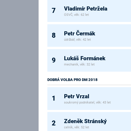
Vladimír Petržela
7
OSVČ, věk: 62 let
Petr Čermák
8
údržbář, věk: 42 let
Lukáš Formánek
9
mechanik, věk: 32 let
DOBRÁ VOLBA PRO DM 2018
Petr Vrzal
1
soukromý podnikatel, věk: 43 let
Zdeněk Stránský
2
celník, věk: 52 let