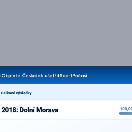
í
Objevte Česko
Jak ušetřit
Sport
Počasí
Celkové výsledky
 2018: Dolní Morava
100,0