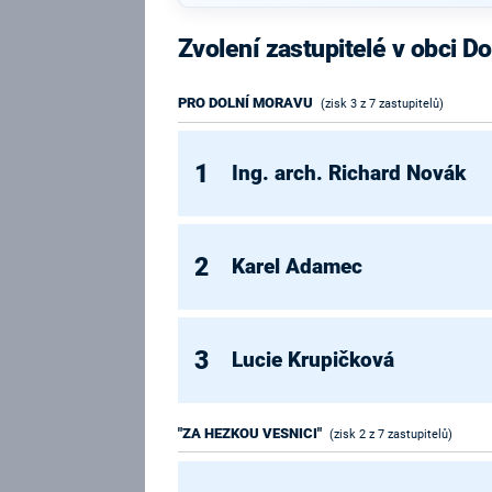
Zvolení zastupitelé v obci D
PRO DOLNÍ MORAVU
(zisk 3 z 7 zastupitelů)
1
Ing. arch. Richard Novák
2
Karel Adamec
3
Lucie Krupičková
"ZA HEZKOU VESNICI"
(zisk 2 z 7 zastupitelů)