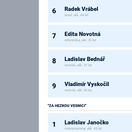
Radek Vrábel
6
tesař, věk: 44 let
Edita Novotná
7
referentka, věk: 33 let
Ladislav Bednář
8
revírník, věk: 57 let
Vladimír Vyskočil
9
revírník, věk: 55 let
"ZA HEZKOU VESNICI"
Ladislav Janočko
1
místostarosta, věk: 65 let