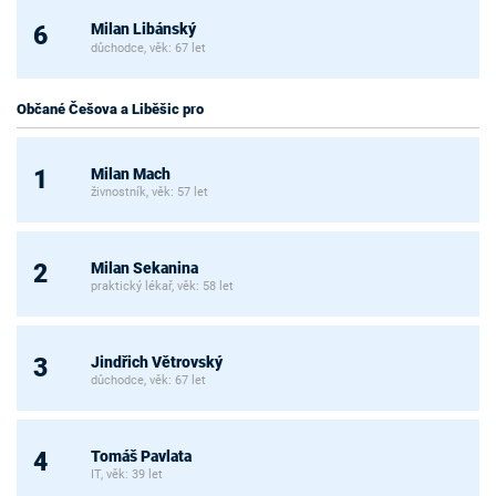
Milan Libánský
6
důchodce, věk: 67 let
Občané Češova a Liběšic pro
Milan Mach
1
živnostník, věk: 57 let
Milan Sekanina
2
praktický lékař, věk: 58 let
Jindřich Větrovský
3
důchodce, věk: 67 let
Tomáš Pavlata
4
IT, věk: 39 let