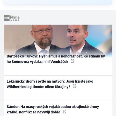
Bartošek k Turkovi: Hyenismus a nehoráznost. Ke stíhání by
ho Sněmovna vydala, míní Vondráček
Lékárničky, drony i pytle na mrtvoly: Jsou tržiště jako
Wildberries legitimním cílem Ukrajiny?
Šándor: Na masy ruských vojáků budou ukrajinské drony
krátké. Konflikt se nevyvíjí dobře