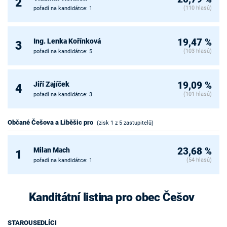
2
(110 hlasů)
pořadí na kandidátce: 1
Ing. Lenka Kořínková
19,47 %
3
(103 hlasů)
pořadí na kandidátce: 5
Jiří Zajíček
19,09 %
4
(101 hlasů)
pořadí na kandidátce: 3
Občané Češova a Liběšic pro
(zisk 1 z 5 zastupitelů)
Milan Mach
23,68 %
1
(54 hlasů)
pořadí na kandidátce: 1
Kanditátní listina pro obec Češov
STAROUSEDLÍCI