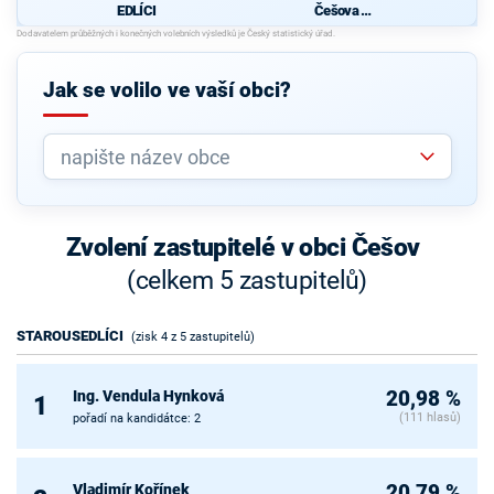
EDLÍCI
Češova a
Liběšic
pro
Jak se volilo ve vaší obci?
Zvolení zastupitelé v obci Češov
(celkem 5 zastupitelů)
STAROUSEDLÍCI
(zisk 4 z 5 zastupitelů)
Ing. Vendula Hynková
20,98 %
1
(111 hlasů)
pořadí na kandidátce: 2
Vladimír Kořínek
20,79 %