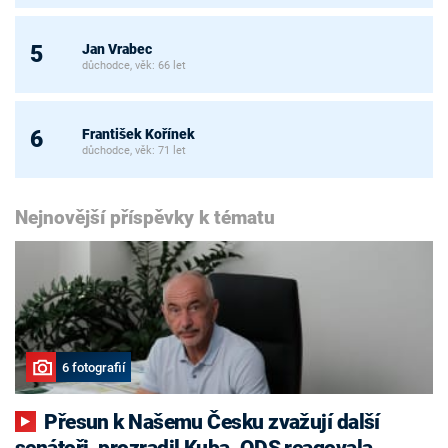
Jan Vrabec
5
důchodce, věk: 66 let
František Kořínek
6
důchodce, věk: 71 let
Nejnovější příspěvky k tématu
6 fotografií
Přesun k Našemu Česku zvažují další
senátoři, prozradil Kuba. ODS reagovala