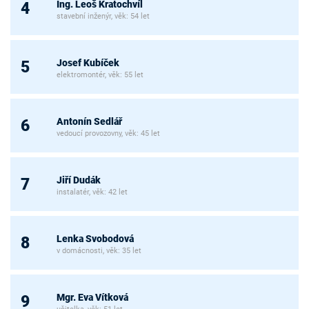
Ing. Leoš Kratochvíl
4
stavební inženýr, věk: 54 let
Josef Kubíček
5
elektromontér, věk: 55 let
Antonín Sedlář
6
vedoucí provozovny, věk: 45 let
Jiří Dudák
7
instalatér, věk: 42 let
Lenka Svobodová
8
v domácnosti, věk: 35 let
Mgr. Eva Vítková
9