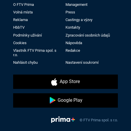
O FTV Prima
Management
Volná místa
Press
Reklama
Castingy a výzvy
HbbTV
Kontakty
Podmínky užívání
Zpracování osobních údajů
Cookies
Nápověda
Vlastník FTV Prima spol. s
Redakce
r.o.
Nahlásit chybu
Nastavení soukromí
App Store
Google Play
© FTV Prima spol. s r.o.