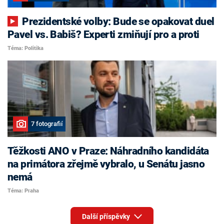
Prezidentské volby: Bude se opakovat duel
Pavel vs. Babiš? Experti zmiňují pro a proti
Téma: Politika
7 fotografií
Těžkosti ANO v Praze: Náhradního kandidáta
na primátora zřejmě vybralo, u Senátu jasno
nemá
Téma: Praha
Další příspěvky