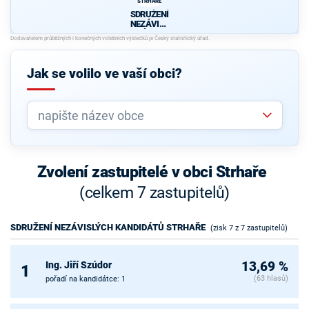
STRHAŘE
SDRUŽENÍ
NEZÁVISL
ÝCH
KANDIDÁT
Ů
STRHAŘE
Jak se volilo ve vaší obci?
Zvolení zastupitelé v obci Strhaře
(celkem 7 zastupitelů)
SDRUŽENÍ NEZÁVISLÝCH KANDIDÁTŮ STRHAŘE
(zisk 7 z 7 zastupitelů)
Ing. Jiří Szúdor
13,69 %
1
(63 hlasů)
pořadí na kandidátce: 1