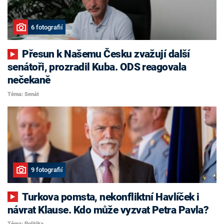
6 fotografií
Přesun k Našemu Česku zvažují další
senátoři, prozradil Kuba. ODS reagovala
nečekaně
Téma: Senát
9 fotografií
Turkova pomsta, nekonfliktní Havlíček i
návrat Klause. Kdo může vyzvat Petra Pavla?
Téma: Politika