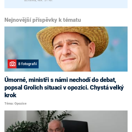
učitelka, věk: 51 let
Nejnovější příspěvky k tématu
8 fotografií
Úmorné, ministři s námi nechodí do debat,
popsal Grolich situaci v opozici. Chystá velký
krok
Téma: Opozice