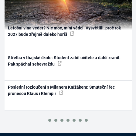
Letošní vlna veder? Nic moc, míní vědci. Vysvětlili, proč rok
2027 bude zřejmě daleko horší
Střelba v thajské škole: Student zabil učitele a další zranil.
Pak spáchal sebevraždu
Poslední rozloučení s Milanem Knížákem: Smuteční řec
pronesou Klaus i Klempíř