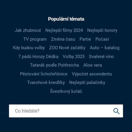
Populární témata
Jak zhubnout
Nejlepší filmy 2024
Nejlepší horory
TV program
Změna času
Partie
Počasí
Kdy budou volby
ZOO Nové začátky
Auto – katalog
7 pádů Honzy Dědka
Volby 2025
Svařené víno
Tatarák podle Pohlreicha
Aloe vera
Pěstování lichořeřišnice
Výpočet ascendentu
Tvarohové knedlíky
Nejlepší palačinky
Švestkový koláč