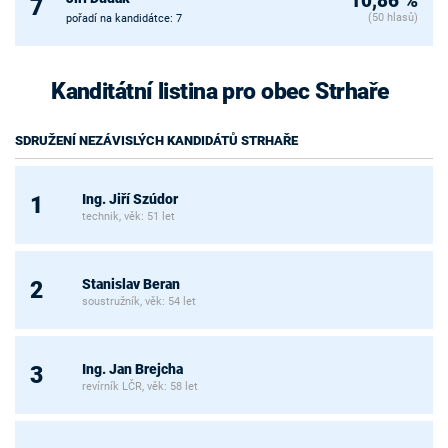
10,86 %
7
(50 hlasů)
pořadí na kandidátce: 7
Kanditátní listina pro obec Strhaře
SDRUŽENÍ NEZÁVISLÝCH KANDIDÁTŮ STRHAŘE
Ing. Jiří Szúdor
1
technik, věk: 51 let
Stanislav Beran
2
soustružník, věk: 54 let
Ing. Jan Brejcha
3
revírník LČR, věk: 58 let