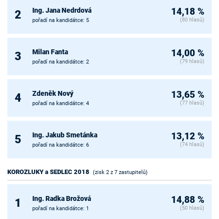
Ing. Jana Nedrdová
14,18 %
2
(80 hlasů)
pořadí na kandidátce: 5
Milan Fanta
14,00 %
3
(79 hlasů)
pořadí na kandidátce: 2
Zdeněk Nový
13,65 %
4
(77 hlasů)
pořadí na kandidátce: 4
Ing. Jakub Smetánka
13,12 %
5
(74 hlasů)
pořadí na kandidátce: 6
KOROZLUKY a SEDLEC 2018
(zisk 2 z 7 zastupitelů)
Ing. Radka Brožová
14,88 %
1
(50 hlasů)
pořadí na kandidátce: 1