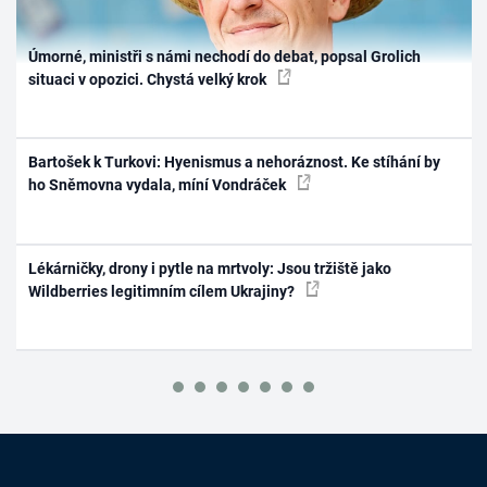
Úmorné, ministři s námi nechodí do debat, popsal Grolich
situaci v opozici. Chystá velký krok
Bartošek k Turkovi: Hyenismus a nehoráznost. Ke stíhání by
ho Sněmovna vydala, míní Vondráček
Lékárničky, drony i pytle na mrtvoly: Jsou tržiště jako
Wildberries legitimním cílem Ukrajiny?