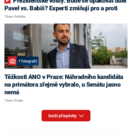
Prezidentské volby: Bude se opakovat duel
Pavel vs. Babiš? Experti zmiňují pro a proti
Téma: Politika
7 fotografií
Těžkosti ANO v Praze: Náhradního kandidáta
na primátora zřejmě vybralo, u Senátu jasno
nemá
Téma: Praha
Další příspěvky