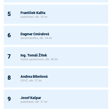
František Kalita
5
podnikatel, věk: 53 let
Dagmar Cmíralová
6
doručovatelka, věk: 34 let
Ing. Tomáš Žítek
7
ředitel společnosti, věk: 46 let
Andrea Bibeňová
8
OSVČ, věk: 37 let
Josef Kašpar
9
podnikatel, věk: 51 let