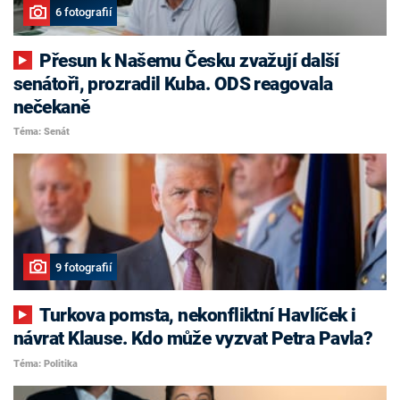
6 fotografií
Přesun k Našemu Česku zvažují další
senátoři, prozradil Kuba. ODS reagovala
nečekaně
Téma: Senát
9 fotografií
Turkova pomsta, nekonfliktní Havlíček i
návrat Klause. Kdo může vyzvat Petra Pavla?
Téma: Politika