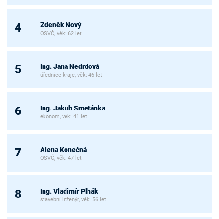
Zdeněk Nový
4
OSVČ, věk: 62 let
Ing. Jana Nedrdová
5
úřednice kraje, věk: 46 let
Ing. Jakub Smetánka
6
ekonom, věk: 41 let
Alena Konečná
7
OSVČ, věk: 47 let
Ing. Vladimír Plhák
8
stavební inženýr, věk: 56 let