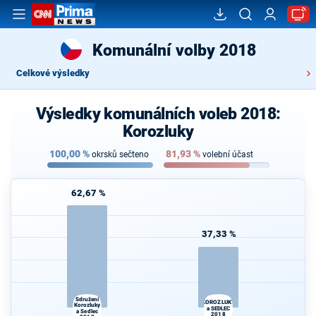
Komunální volby 2018
Celkové výsledky
Výsledky komunálních voleb 2018:
Korozluky
100,00
%
81,93
%
okrsků sečteno
volební účast
62,67 %
37,33 %
Sdružení
KOROZLUKY
Korozluky
a SEDLEC
a Sedlec
2018