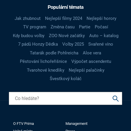
Populární témata
Jak zhubnout
Nejlepší filmy 2024
Nejlepší horory
TV program
Změna času
Partie
Počasí
Kdy budou volby
ZOO Nové začátky
Auto – katalog
7 pádů Honzy Dědka
Volby 2025
Svařené víno
Tatarák podle Pohlreicha
Aloe vera
Pěstování lichořeřišnice
Výpočet ascendentu
Tvarohové knedlíky
Nejlepší palačinky
Švestkový koláč
O FTV Prima
Management