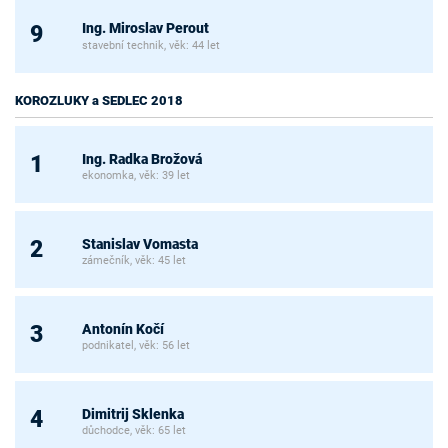
Ing. Miroslav Perout
9
stavební technik, věk: 44 let
KOROZLUKY a SEDLEC 2018
Ing. Radka Brožová
1
ekonomka, věk: 39 let
Stanislav Vomasta
2
zámečník, věk: 45 let
Antonín Kočí
3
podnikatel, věk: 56 let
Dimitrij Sklenka
4
důchodce, věk: 65 let