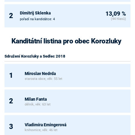
Dimitrij Sklenka
13,09 %
2
(44 hlasů)
pořadí na kandidátce: 4
Kanditátní listina pro obec Korozluky
Sdružení Korozluky a Sedlec 2018
Miroslav Nedrda
1
starosta obce, věk: 55 let
Milan Fanta
2
dělník, věk: 63 let
Vladimíra Emingerová
3
knihovnice, věk: 46 let