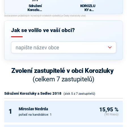
2018
Sdružení
KOROZLU
Korozluky
KY a
a Sedlec
SEDLEC
2018
2018
Jak se volilo ve vaší obci?
Zvolení zastupitelé v obci Korozluky
(celkem 7 zastupitelů)
Sdružení Korozluky a Sedlec 2018
(zisk 5 z 7 zastupitelů)
Miroslav Nedrda
15,95 %
1
(90 hlasů)
pořadí na kandidátce: 1