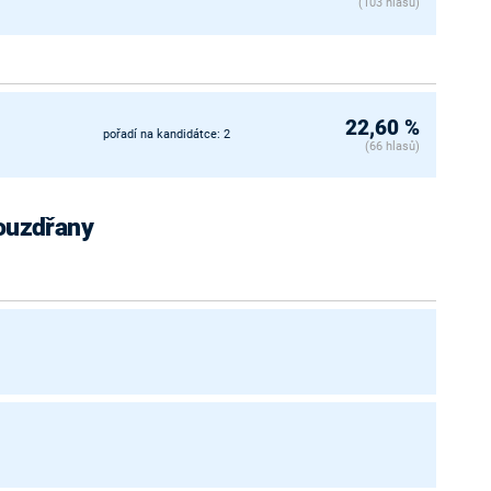
(103 hlasů)
22,60 %
pořadí na kandidátce: 2
(66 hlasů)
Pouzdřany