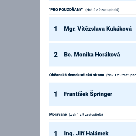
"PRO POUZDŘANY"
(zisk 2 z 9 zastupitelů)
1
Mgr. Vítězslava Kukáková
2
Bc. Monika Horáková
Občanská demokratická strana
(zisk 1 z 9 zastupite
1
František Špringer
Moravané
(zisk 1 z 9 zastupitelů)
1
Ing. Jiří Halámek