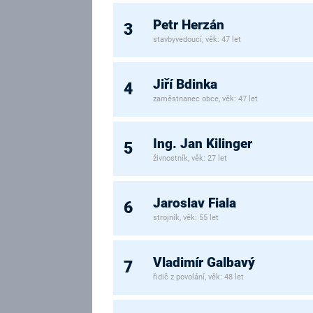
Petr Herzán
3
stavbyvedoucí, věk: 47 let
Jiří Bdinka
4
zaměstnanec obce, věk: 47 let
Ing. Jan Kilinger
5
živnostník, věk: 27 let
Jaroslav Fiala
6
strojník, věk: 55 let
Vladimír Galbavý
7
řidič z povolání, věk: 48 let