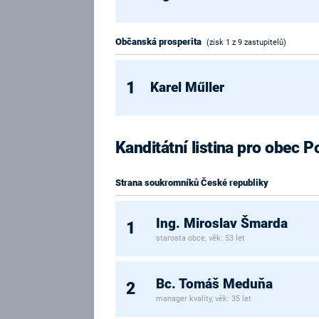
Občanská prosperita
(zisk 1 z 9 zastupitelů)
1
Karel Műller
Kanditátní listina pro obec 
Strana soukromníků České republiky
Ing. Miroslav Šmarda
1
starosta obce, věk: 53 let
Bc. Tomáš Meduňa
2
manager kvality, věk: 35 let