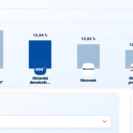
15,04 %
13,02 %
1
O
Moravané
p
Občanská
Ob
Moravané
Y"
demokratická
pr
strana