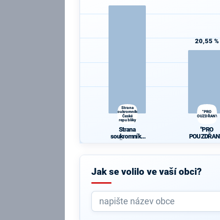
20,55 %
Strana
soukromníků
"PRO
České
POUZDŘANY"
republiky
Strana
"PRO
soukromníků
POUZDŘAN
České
republiky
Jak se volilo ve vaší obci?