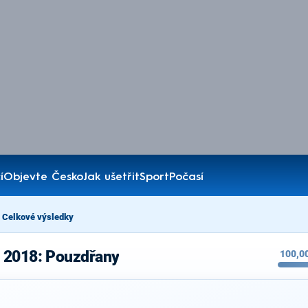
í
Objevte Česko
Jak ušetřit
Sport
Počasí
Celkové výsledky
 2018: Pouzdřany
100,0