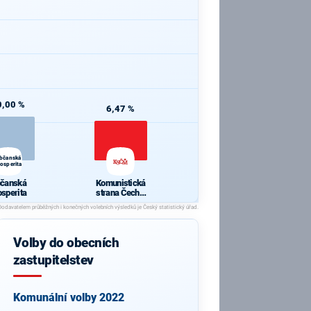
0,00 %
6,47 %
bčanská
rosperita
čanská
Komunistická
osperita
strana Čech a
Moravy
Volby do obecních
zastupitelstev
Komunální volby 2022