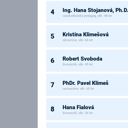
Ing. Hana Stojanová, Ph.D
4
vysokoškolský pedagog, věk: 48 let
Kristína Klimešová
5
výtvarnice, věk: 65 let
Robert Svoboda
6
živnostník, věk: 45 let
PhDr. Pavel Klimeš
7
restaurátor, věk: 65 let
Hana Fialová
8
živnostník, věk: 54 let