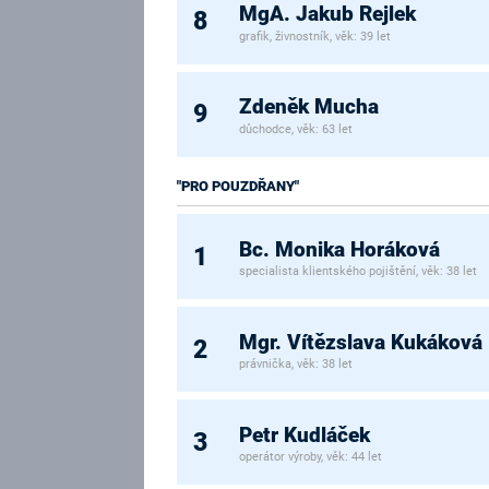
MgA. Jakub Rejlek
8
grafik, živnostník, věk: 39 let
Zdeněk Mucha
9
důchodce, věk: 63 let
"PRO POUZDŘANY"
Bc. Monika Horáková
1
specialista klientského pojištění, věk: 38 let
Mgr. Vítězslava Kukáková
2
právnička, věk: 38 let
Petr Kudláček
3
operátor výroby, věk: 44 let