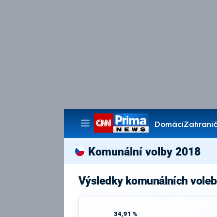
Domácí
Zahranič
Pořady
Komunální volby 2018
Výsledky komunálních voleb
34,91 %