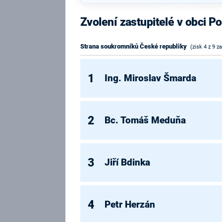
Zvolení zastupitelé v obci P
Strana soukromníků České republiky
(zisk 4 z 9 z
1
Ing. Miroslav Šmarda
2
Bc. Tomáš Meduňa
3
Jiří Bdinka
4
Petr Herzán