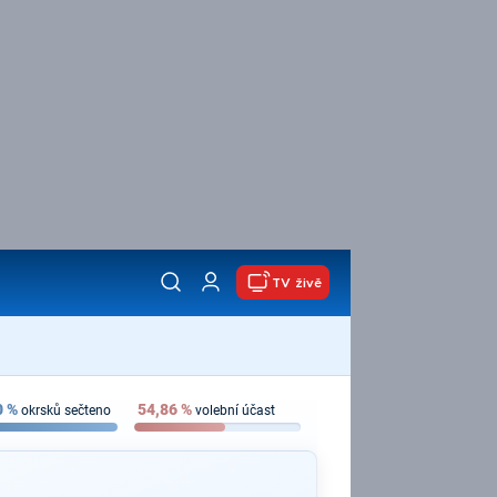
TV živě
0
%
54,86
%
okrsků sečteno
volební účast