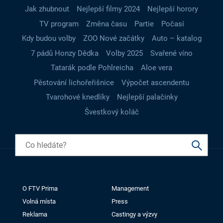
Jak zhubnout
Nejlepší filmy 2024
Nejlepší horory
TV program
Změna času
Partie
Počasí
Kdy budou volby
ZOO Nové začátky
Auto – katalog
7 pádů Honzy Dědka
Volby 2025
Svařené víno
Tatarák podle Pohlreicha
Aloe vera
Pěstování lichořeřišnice
Výpočet ascendentu
Tvarohové knedlíky
Nejlepší palačinky
Švestkový koláč
O FTV Prima
Management
Volná místa
Press
Reklama
Castingy a výzvy