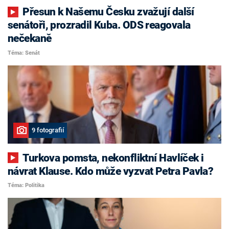
Přesun k Našemu Česku zvažují další
senátoři, prozradil Kuba. ODS reagovala
nečekaně
Téma: Senát
9 fotografií
Turkova pomsta, nekonfliktní Havlíček i
návrat Klause. Kdo může vyzvat Petra Pavla?
Téma: Politika