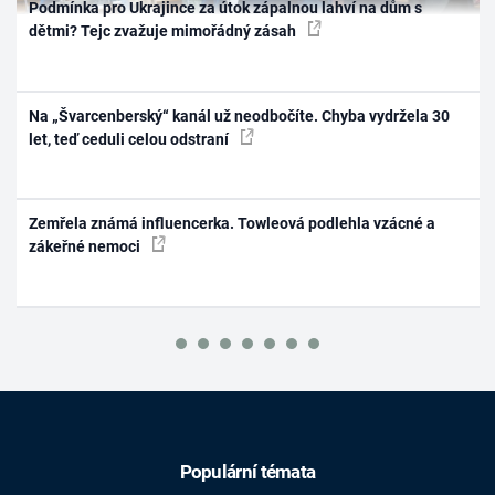
Podmínka pro Ukrajince za útok zápalnou lahví na dům s
dětmi? Tejc zvažuje mimořádný zásah
Na „Švarcenberský“ kanál už neodbočíte. Chyba vydržela 30
let, teď ceduli celou odstraní
Zemřela známá influencerka. Towleová podlehla vzácné a
zákeřné nemoci
Populární témata