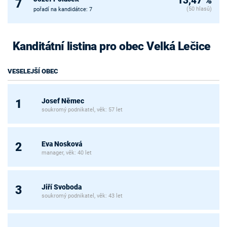
13,47 %
7
(50 hlasů)
pořadí na kandidátce: 7
Kanditátní listina pro obec Velká Lečice
VESELEJŠÍ OBEC
Josef Němec
1
soukromý podnikatel, věk: 57 let
Eva Nosková
2
manager, věk: 40 let
Jiří Svoboda
3
soukromý podnikatel, věk: 43 let