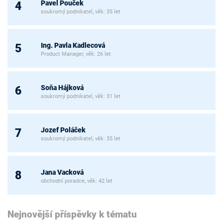
Pavel Pouček
4
soukromý podnikatel, věk: 35 let
Ing. Pavla Kadlecová
5
Product Manager, věk: 26 let
Soňa Hájková
6
soukromý podnikatel, věk: 31 let
Jozef Poláček
7
soukromý podnikatel, věk: 35 let
Jana Vacková
8
obchodní poradce, věk: 42 let
Nejnovější příspěvky k tématu