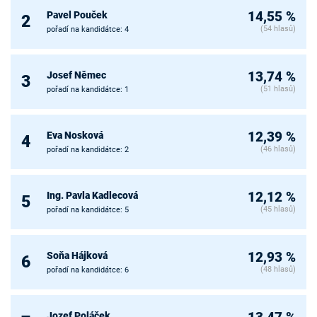
Pavel Pouček
14,55 %
2
(54 hlasů)
pořadí na kandidátce: 4
Josef Němec
13,74 %
3
(51 hlasů)
pořadí na kandidátce: 1
Eva Nosková
12,39 %
4
(46 hlasů)
pořadí na kandidátce: 2
Ing. Pavla Kadlecová
12,12 %
5
(45 hlasů)
pořadí na kandidátce: 5
Soňa Hájková
12,93 %
6
(48 hlasů)
pořadí na kandidátce: 6
Jozef Poláček