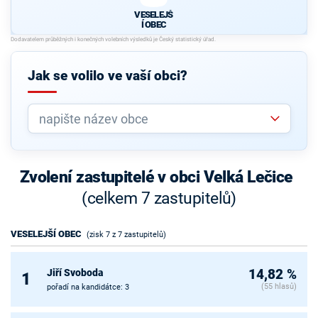
VESELEJŠ
Í OBEC
Jak se volilo ve vaší obci?
Zvolení zastupitelé v obci Velká Lečice
(celkem 7 zastupitelů)
VESELEJŠÍ OBEC
(zisk 7 z 7 zastupitelů)
Jiří Svoboda
14,82 %
1
(55 hlasů)
pořadí na kandidátce: 3