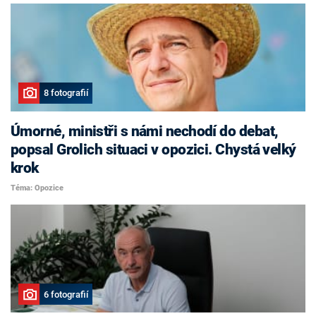
8 fotografií
Úmorné, ministři s námi nechodí do debat,
popsal Grolich situaci v opozici. Chystá velký
krok
Téma: Opozice
6 fotografií