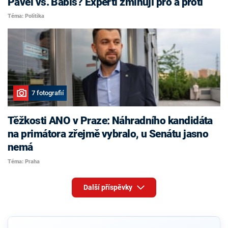
Pavel vs. Babiš? Experti zmiňují pro a proti
Téma: Politika
7 fotografií
Těžkosti ANO v Praze: Náhradního kandidáta
na primátora zřejmě vybralo, u Senátu jasno
nemá
Téma: Praha
Další příspěvky