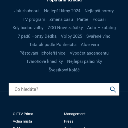
Jak zhubnout
Nejlepší filmy 2024
Nejlepší horory
TV program
Změna času
Partie
Počasí
Kdy budou volby
ZOO Nové začátky
Auto – katalog
7 pádů Honzy Dědka
Volby 2025
Svařené víno
Tatarák podle Pohlreicha
Aloe vera
Pěstování lichořeřišnice
Výpočet ascendentu
Tvarohové knedlíky
Nejlepší palačinky
Švestkový koláč
O FTV Prima
Management
Volná místa
Press