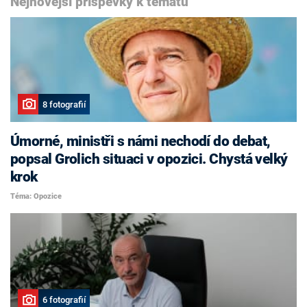
Nejnovější příspěvky k tématu
8 fotografií
Úmorné, ministři s námi nechodí do debat,
popsal Grolich situaci v opozici. Chystá velký
krok
Téma: Opozice
6 fotografií