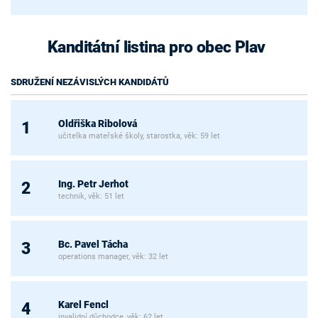
Kanditátní listina pro obec Plav
SDRUŽENÍ NEZÁVISLÝCH KANDIDÁTŮ
Oldřiška Ribolová
1
učitelka mateřské školy, starostka, věk: 59 let
Ing. Petr Jerhot
2
technik, věk: 51 let
Bc. Pavel Tácha
3
operations manager, věk: 32 let
Karel Fencl
4
invalidní důchodce, věk: 62 let