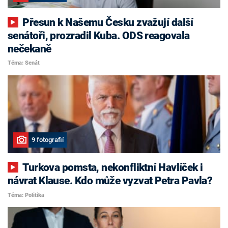
Přesun k Našemu Česku zvažují další
senátoři, prozradil Kuba. ODS reagovala
nečekaně
Téma: Senát
9 fotografií
Turkova pomsta, nekonfliktní Havlíček i
návrat Klause. Kdo může vyzvat Petra Pavla?
Téma: Politika