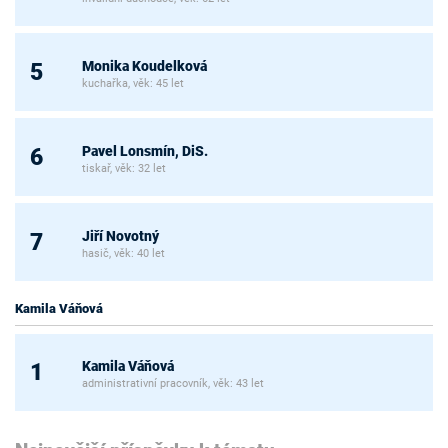
Monika Koudelková
5
kuchařka, věk: 45 let
Pavel Lonsmín, DiS.
6
tiskař, věk: 32 let
Jiří Novotný
7
hasič, věk: 40 let
Kamila Váňová
Kamila Váňová
1
administrativní pracovník, věk: 43 let