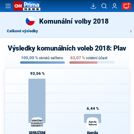
Komunální volby 2018
Celkové výsledky
Výsledky komunálních voleb 2018: Plav
100,00
%
63,07
%
okrsků sečteno
volební účast
93,56 %
6,44 %
SDRUŽENÍ
Kamila
NEZÁVISLÝCH
Váňová
KANDIDÁTŮ
SDRUŽENÍ
Kamila