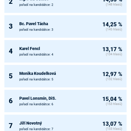
2
(148 hlasů)
pořadí na kandidátce: 2
Bc. Pavel Tácha
14,25 %
3
(145 hlasů)
pořadí na kandidátce: 3
Karel Fencl
13,17 %
4
(134 hlasů)
pořadí na kandidátce: 4
Monika Koudelková
12,97 %
5
(132 hlasů)
pořadí na kandidátce: 5
Pavel Lonsmín, DiS.
15,04 %
6
(153 hlasů)
pořadí na kandidátce: 6
Jiří Novotný
13,07 %
7
(133 hlasů)
pořadí na kandidátce: 7