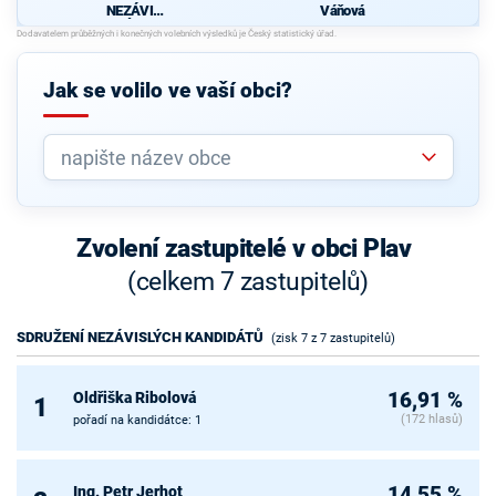
NEZÁVISL
Váňová
ÝCH
KANDIDÁT
Ů
Jak se volilo ve vaší obci?
Zvolení zastupitelé v obci Plav
(celkem 7 zastupitelů)
SDRUŽENÍ NEZÁVISLÝCH KANDIDÁTŮ
(zisk 7 z 7 zastupitelů)
Oldřiška Ribolová
16,91 %
1
(172 hlasů)
pořadí na kandidátce: 1
Ing. Petr Jerhot
14,55 %