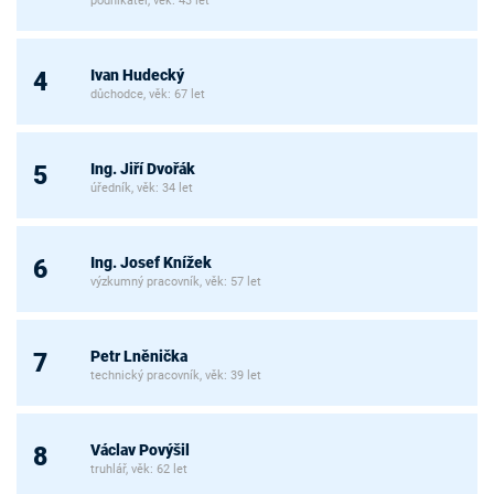
podnikatel, věk: 43 let
Ivan Hudecký
4
důchodce, věk: 67 let
Ing. Jiří Dvořák
5
úředník, věk: 34 let
Ing. Josef Knížek
6
výzkumný pracovník, věk: 57 let
Petr Lněnička
7
technický pracovník, věk: 39 let
Václav Povýšil
8
truhlář, věk: 62 let