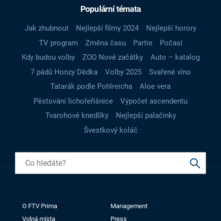
Populární témata
Jak zhubnout
Nejlepší filmy 2024
Nejlepší horory
TV program
Změna času
Partie
Počasí
Kdy budou volby
ZOO Nové začátky
Auto – katalog
7 pádů Honzy Dědka
Volby 2025
Svařené víno
Tatarák podle Pohlreicha
Aloe vera
Pěstování lichořeřišnice
Výpočet ascendentu
Tvarohové knedlíky
Nejlepší palačinky
Švestkový koláč
O FTV Prima
Management
Volná místa
Press