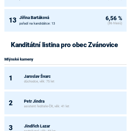
Jiřina Bartáková
6,56 %
13
(86 hlasů)
pořadí na kandidátce: 13
Kanditátní listina pro obec Zvánovice
Mlýnské kameny
Jaroslav Švarc
1
důchodce, věk: 75 let
Petr Jindra
2
asistent ředitele-ČR, věk: 41 let
Jindřich Lazar
3