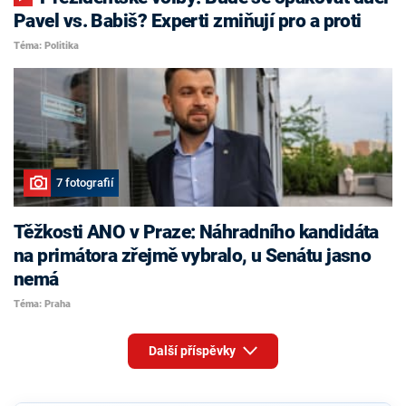
Pavel vs. Babiš? Experti zmiňují pro a proti
Téma: Politika
7 fotografií
Těžkosti ANO v Praze: Náhradního kandidáta
na primátora zřejmě vybralo, u Senátu jasno
nemá
Téma: Praha
Další příspěvky