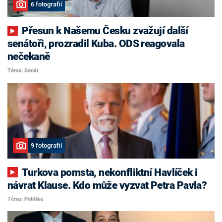
6 fotografií
Přesun k Našemu Česku zvažují další
senátoři, prozradil Kuba. ODS reagovala
nečekaně
Téma: Senát
9 fotografií
Turkova pomsta, nekonfliktní Havlíček i
návrat Klause. Kdo může vyzvat Petra Pavla?
Téma: Politika