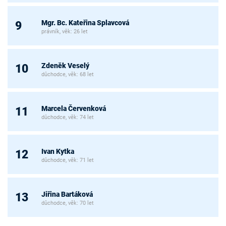
Mgr. Bc. Kateřina Splavcová
9
právník, věk: 26 let
Zdeněk Veselý
10
důchodce, věk: 68 let
Marcela Červenková
11
důchodce, věk: 74 let
Ivan Kytka
12
důchodce, věk: 71 let
Jiřina Bartáková
13
důchodce, věk: 70 let