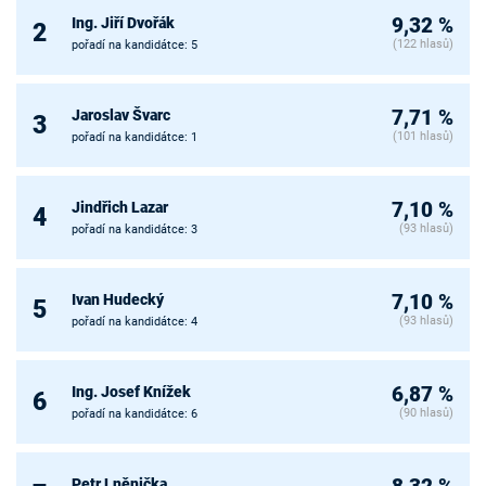
Ing. Jiří Dvořák
9,32 %
2
(122 hlasů)
pořadí na kandidátce: 5
Jaroslav Švarc
7,71 %
3
(101 hlasů)
pořadí na kandidátce: 1
Jindřich Lazar
7,10 %
4
(93 hlasů)
pořadí na kandidátce: 3
Ivan Hudecký
7,10 %
5
(93 hlasů)
pořadí na kandidátce: 4
Ing. Josef Knížek
6,87 %
6
(90 hlasů)
pořadí na kandidátce: 6
Petr Lněnička