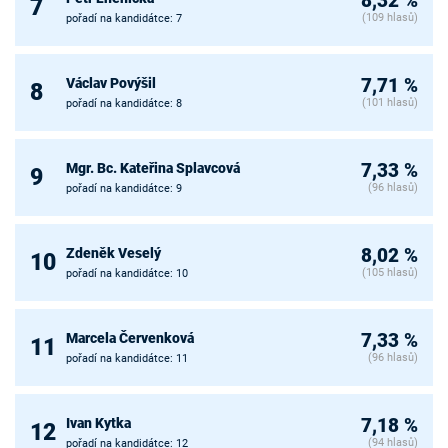
8,32 %
7
(109 hlasů)
pořadí na kandidátce: 7
Václav Povýšil
7,71 %
8
(101 hlasů)
pořadí na kandidátce: 8
Mgr. Bc. Kateřina Splavcová
7,33 %
9
(96 hlasů)
pořadí na kandidátce: 9
Zdeněk Veselý
8,02 %
10
(105 hlasů)
pořadí na kandidátce: 10
Marcela Červenková
7,33 %
11
(96 hlasů)
pořadí na kandidátce: 11
Ivan Kytka
7,18 %
12
(94 hlasů)
pořadí na kandidátce: 12