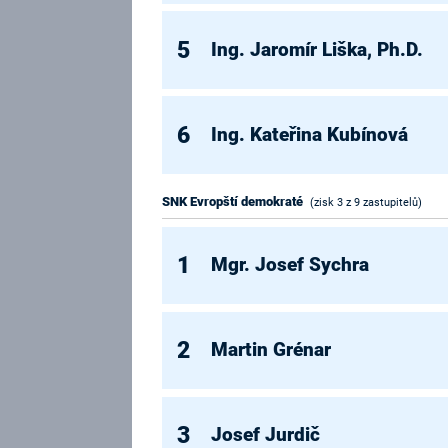
5
Ing. Jaromír Liška, Ph.D.
6
Ing. Kateřina Kubínová
SNK Evropští demokraté
(zisk 3 z 9 zastupitelů)
1
Mgr. Josef Sychra
2
Martin Grénar
3
Josef Jurdič