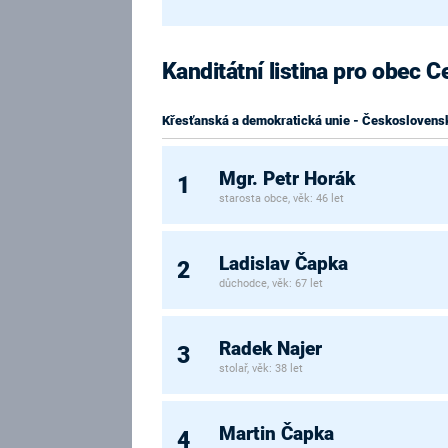
Kanditátní listina pro obec C
Křesťanská a demokratická unie - Československ
Mgr. Petr Horák
1
starosta obce, věk: 46 let
Ladislav Čapka
2
důchodce, věk: 67 let
Radek Najer
3
stolař, věk: 38 let
Martin Čapka
4