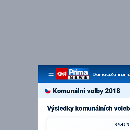
Domácí
Zahranič
Pořady
Komunální volby 2018
Výsledky komunálních voleb
64,45 %