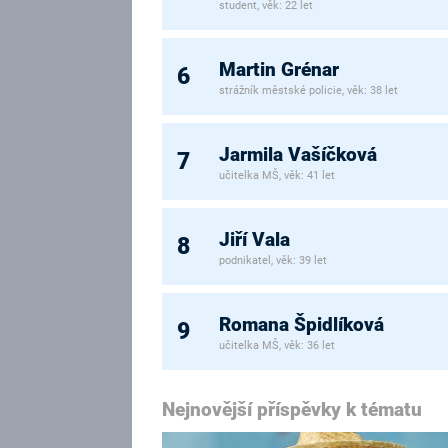
student, věk: 22 let
Martin Grénar
6
strážník městské policie, věk: 38 let
Jarmila Vašíčková
7
učitelka MŠ, věk: 41 let
Jiří Vala
8
podnikatel, věk: 39 let
Romana Špidlíková
9
učitelka MŠ, věk: 36 let
Nejnovější příspěvky k tématu