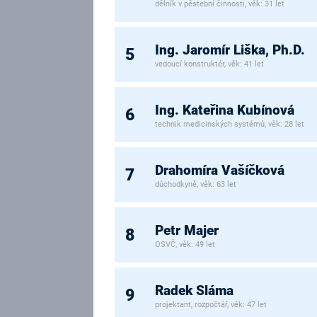
dělník v pěstební činnosti, věk: 31 let
Ing. Jaromír Liška, Ph.D.
5
vedoucí konstruktér, věk: 41 let
Ing. Kateřina Kubínová
6
technik medicinských systémů, věk: 28 let
Drahomíra Vašíčková
7
důchodkyně, věk: 63 let
Petr Majer
8
OSVČ, věk: 49 let
Radek Sláma
9
projektant, rozpočtář, věk: 47 let