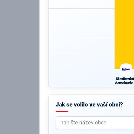
Křesťanská
demokratic
unie -
Českoslove
ká strana
lidová
Jak se volilo ve vaší obci?