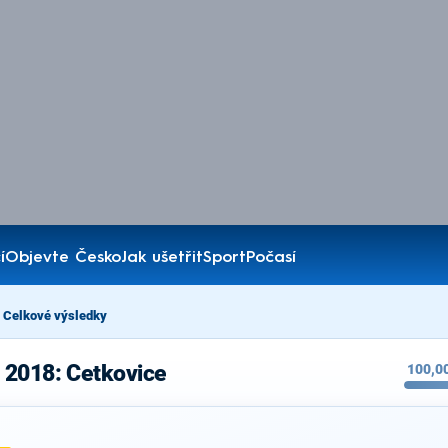
í
Objevte Česko
Jak ušetřit
Sport
Počasí
Celkové výsledky
 2018: Cetkovice
100,0