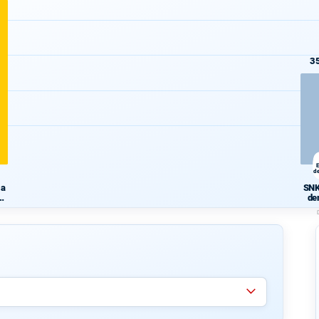
3
d
 a
SNK
ká
de
ns