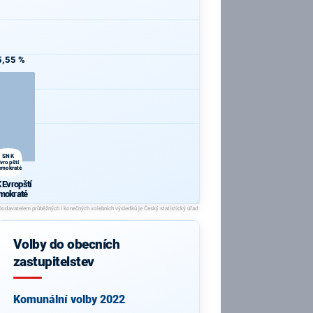
5,55 %
SNK
Evropští
emokraté
 Evropští
mokraté
Volby do obecních
zastupitelstev
Komunální volby 2022