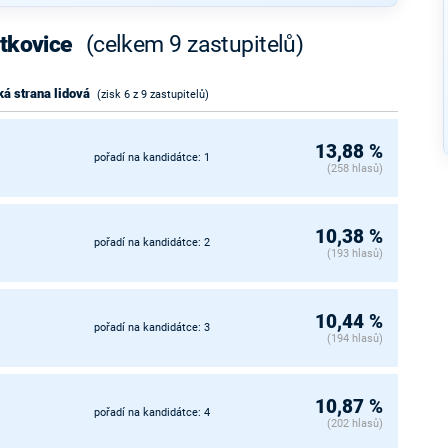
etkovice
(celkem 9 zastupitelů)
á strana lidová
(zisk 6 z 9 zastupitelů)
13,88 %
pořadí na kandidátce: 1
(258 hlasů)
10,38 %
pořadí na kandidátce: 2
(193 hlasů)
10,44 %
pořadí na kandidátce: 3
(194 hlasů)
10,87 %
pořadí na kandidátce: 4
(202 hlasů)