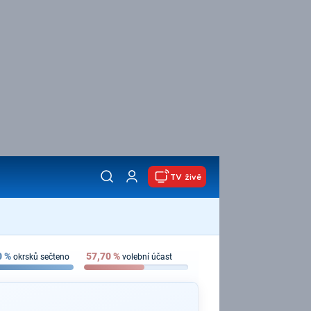
TV živě
0
%
57,70
%
okrsků sečteno
volební účast