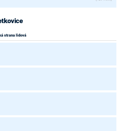
etkovice
á strana lidová