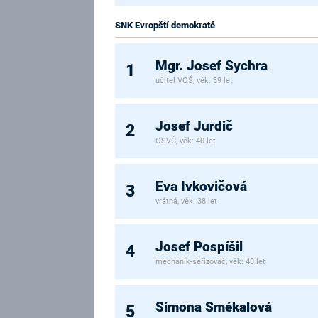
SNK Evropští demokraté
Mgr. Josef Sychra
1
učitel VOŠ, věk: 39 let
Josef Jurdič
2
OSVČ, věk: 40 let
Eva Ivkovičová
3
vrátná, věk: 38 let
Josef Pospíšil
4
mechanik-seřizovač, věk: 40 let
Simona Smékalová
5