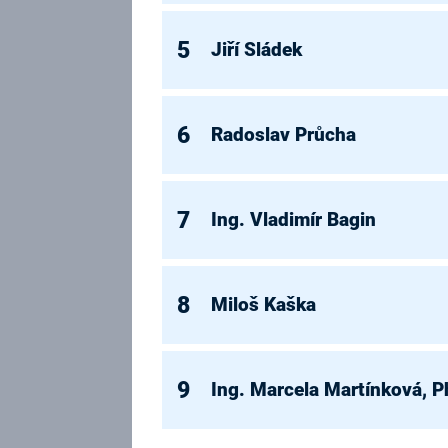
5
Jiří Sládek
6
Radoslav Průcha
7
Ing. Vladimír Bagin
8
Miloš Kaška
9
Ing. Marcela Martínková, P