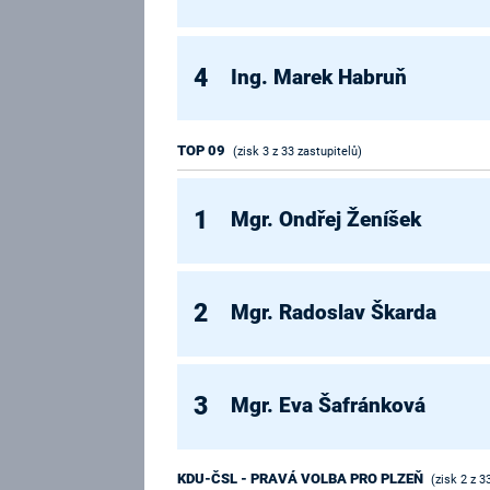
4
Ing. Marek Habruň
TOP 09
(zisk 3 z 33 zastupitelů)
1
Mgr. Ondřej Ženíšek
2
Mgr. Radoslav Škarda
3
Mgr. Eva Šafránková
KDU-ČSL - PRAVÁ VOLBA PRO PLZEŇ
(zisk 2 z 3