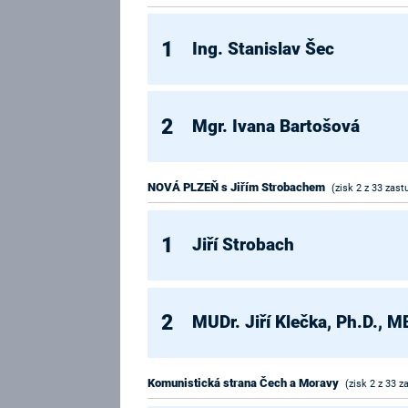
1
Ing. Stanislav Šec
2
Mgr. Ivana Bartošová
NOVÁ PLZEŇ s Jiřím Strobachem
(zisk 2 z 33 zast
1
Jiří Strobach
2
MUDr. Jiří Klečka, Ph.D., 
Komunistická strana Čech a Moravy
(zisk 2 z 33 z