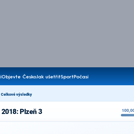
í
Objevte Česko
Jak ušetřit
Sport
Počasí
Celkové výsledky
 2018: Plzeň 3
100,0