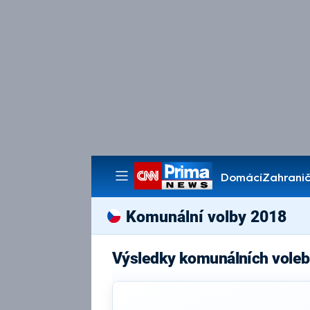
Domácí
Zahranič
Pořady
Komunální volby 2018
Výsledky komunálních voleb