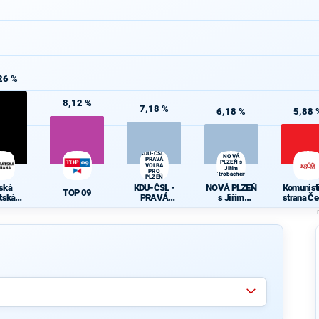
26 %
8,12 %
7,18 %
6,18 %
5,88 
KDU-ČSL -
NOVÁ
PRAVÁ
PLZEŇ s
VOLBA
Jiřím
PRO
Strobachem
PLZEŇ
ská
KDU-ČSL -
NOVÁ PLZEŇ
Komunist
TOP 09
átská
PRAVÁ
s Jiřím
strana Če
rana
VOLBA PRO
Strobachem
Morav
PLZEŇ