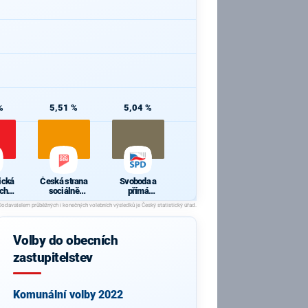
%
5,51 %
5,04 %
ická
Česká strana
Svoboda a
ch a
sociálně
přímá
y
demokratická
demokracie -
Tomio
Okamura
(SPD)
Volby do obecních
zastupitelstev
Komunální volby 2022