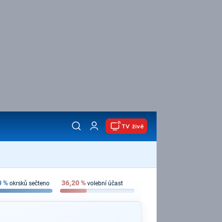
TV živě
0
%
36,20
%
okrsků sečteno
volební účast