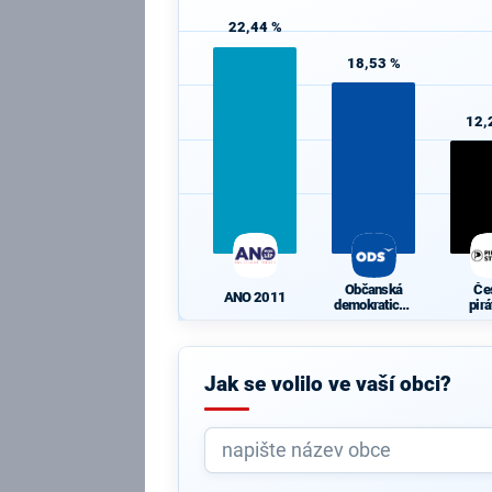
22,44 %
18,53 %
12,
Občanská
Če
ANO 2011
demokratická
pir
strana
st
Jak se volilo ve vaší obci?