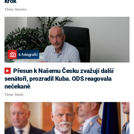
krok
Téma: Opozice
6 fotografií
Přesun k Našemu Česku zvažují další
senátoři, prozradil Kuba. ODS reagovala
nečekaně
Téma: Senát