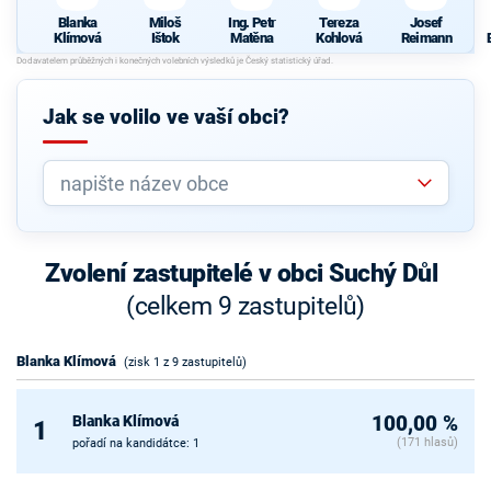
Blanka
Miloš
Ing. Petr
Tereza
Josef
Klímová
Ištok
Matěna
Kohlová
Reimann
Jak se volilo ve vaší obci?
Zvolení zastupitelé v obci Suchý Důl
(celkem 9 zastupitelů)
Blanka Klímová
(zisk 1 z 9 zastupitelů)
Blanka Klímová
100,00 %
1
(171 hlasů)
pořadí na kandidátce: 1