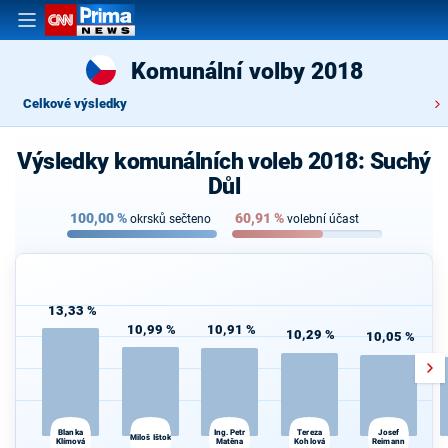
Komunální volby 2018
Celkové výsledky
Výsledky komunálních voleb 2018: Suchý
Důl
100,00
%
60,91
%
okrsků sečteno
volební účast
13,33 %
10,99 %
10,91 %
10,29 %
10,05 %
Blanka
Ing. Petr
Josef
Tereza
Miloš Ištok
Klímová
Matěna
Kohlová
Reimann