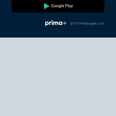
Google Play
© FTV Prima spol. s r.o.