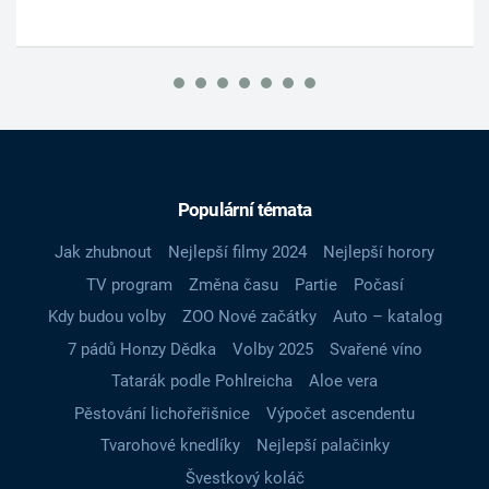
Populární témata
Jak zhubnout
Nejlepší filmy 2024
Nejlepší horory
TV program
Změna času
Partie
Počasí
Kdy budou volby
ZOO Nové začátky
Auto – katalog
7 pádů Honzy Dědka
Volby 2025
Svařené víno
Tatarák podle Pohlreicha
Aloe vera
Pěstování lichořeřišnice
Výpočet ascendentu
Tvarohové knedlíky
Nejlepší palačinky
Švestkový koláč