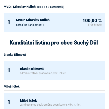
MVDr. Miroslav Kulich
(zisk 1 z 9 zastupitelů)
MVDr. Miroslav Kulich
100,00 %
1
(106 hlasů)
pořadí na kandidátce: 1
Kanditátní listina pro obec Suchý Důl
Blanka Klímová
Blanka Klímová
1
administrativní pracovnice, věk: 39 let
Miloš Ištok
Miloš Ištok
1
zaměstnanec soukromého podnikatele, věk: 47 let