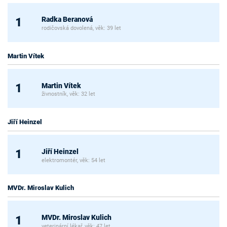
Radka Beranová
1
rodičovská dovolená, věk: 39 let
Martin Vítek
Martin Vítek
1
živnostník, věk: 32 let
Jiří Heinzel
Jiří Heinzel
1
elektromontér, věk: 54 let
MVDr. Miroslav Kulich
MVDr. Miroslav Kulich
1
veterinární lékař, věk: 47 let