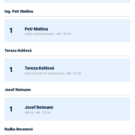
Ing. Petr Matěna
Petr Matěna
1
státní zaměstnanec, věk: 36 let
Tereza Kohlová
Tereza Kohlová
1
administrativní pracovnice, věk: 32 let
Josef Reimann
Josef Reimann
1
dělník, věk: 53 let
Radka Beranová