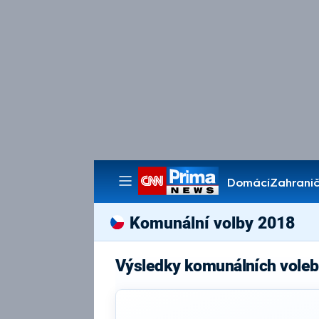
Domácí
Zahranič
Pořady
Komunální volby 2018
Výsledky komunálních voleb