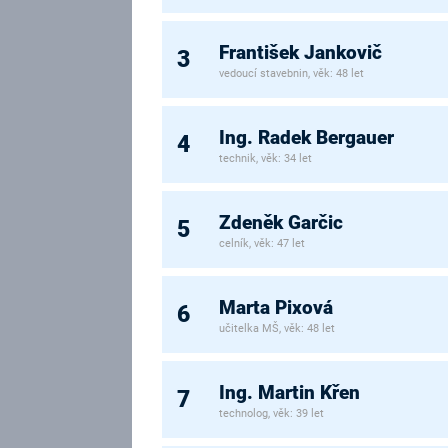
František Jankovič
3
vedoucí stavebnin, věk: 48 let
Ing. Radek Bergauer
4
technik, věk: 34 let
Zdeněk Garčic
5
celník, věk: 47 let
Marta Pixová
6
učitelka MŠ, věk: 48 let
Ing. Martin Křen
7
technolog, věk: 39 let