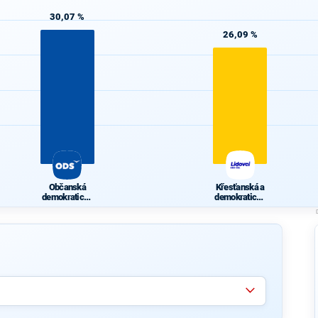
30,07 %
26,09 %
Občanská
Křesťanská a
demokratická
demokratická
strana
unie -
Českoslovens
ká strana
lidová