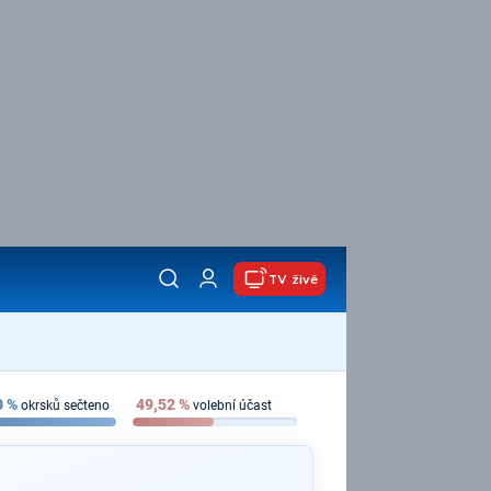
TV živě
0
%
49,52
%
okrsků sečteno
volební účast