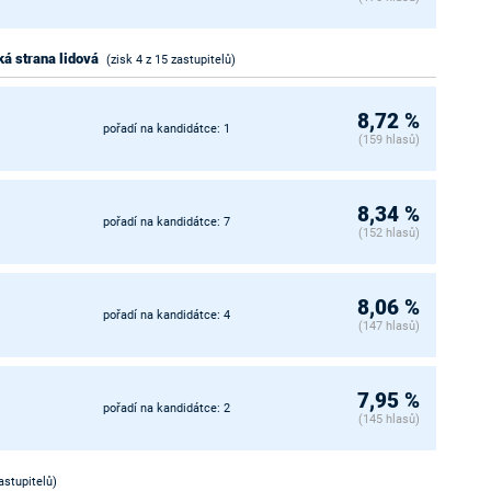
á strana lidová
(zisk 4 z 15 zastupitelů)
8,72 %
pořadí na kandidátce: 1
(159 hlasů)
8,34 %
pořadí na kandidátce: 7
(152 hlasů)
8,06 %
pořadí na kandidátce: 4
(147 hlasů)
7,95 %
pořadí na kandidátce: 2
(145 hlasů)
astupitelů)