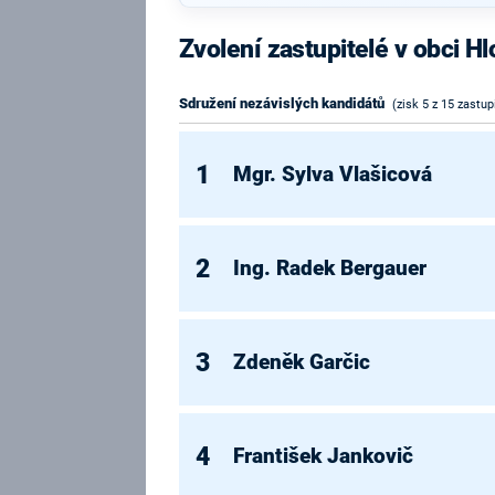
Zvolení zastupitelé v obci H
Sdružení nezávislých kandidátů
(zisk 5 z 15 zastup
1
Mgr. Sylva Vlašicová
2
Ing. Radek Bergauer
3
Zdeněk Garčic
4
František Jankovič