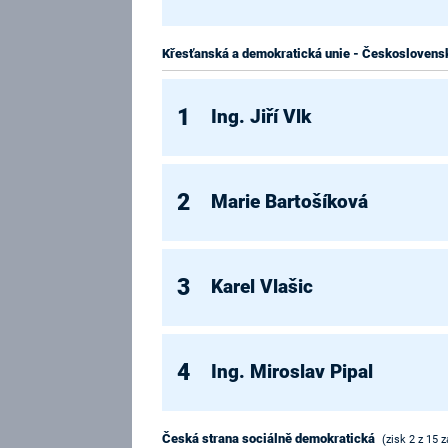
Křesťanská a demokratická unie - Československ
1
Ing. Jiří Vlk
2
Marie Bartošíková
3
Karel Vlašic
4
Ing. Miroslav Pipal
Česká strana sociálně demokratická
(zisk 2 z 15 z