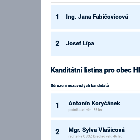
1
Ing. Jana Fabičovicová
2
Josef Lípa
Kanditátní listina pro obec 
Sdružení nezávislých kandidátů
Antonín Koryčánek
1
podnikatel, věk: 55 let
Mgr. Sylva Vlašicová
2
ředitelka OSSZ Břeclav, věk: 46 let