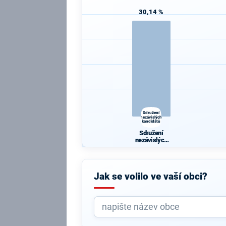
30,14 %
Sdružení
nezávislých
kandidátů
Sdružení
nezávislých
kandidátů
Jak se volilo ve vaší obci?