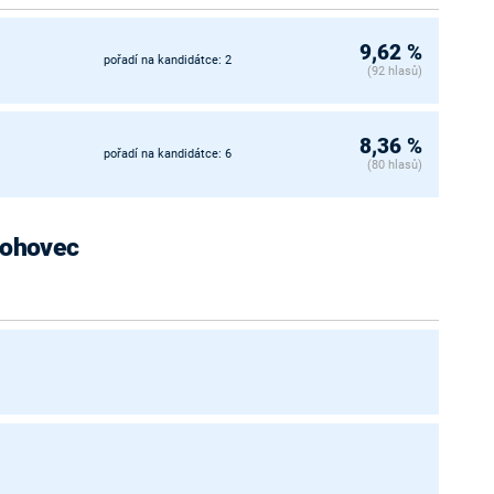
9,62 %
pořadí na kandidátce: 2
(92 hlasů)
8,36 %
pořadí na kandidátce: 6
(80 hlasů)
Hlohovec