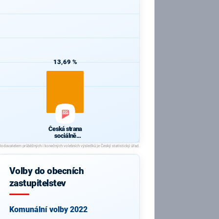
13,69 %
Česká strana
sociálně
demokratická
Volby do obecních
zastupitelstev
Komunální volby 2022