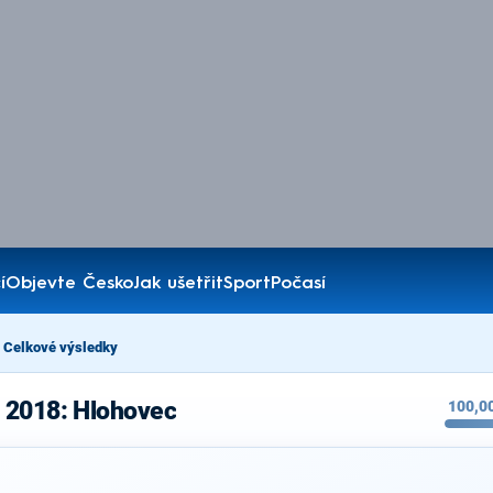
í
Objevte Česko
Jak ušetřit
Sport
Počasí
Celkové výsledky
 2018: Hlohovec
100,0