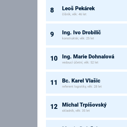
Leoš Pekárek
8
číšník, věk: 46 let
Ing. Ivo Drobilič
9
konstruktér, věk: 25 let
Ing. Marie Dohnalová
10
vedoucí účetní, věk: 52 let
Bc. Karel Vlašic
11
referent logistiky, věk: 28 let
Michal Trpišovský
12
skladník, věk: 35 let