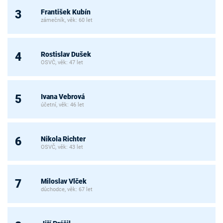
František Kubín
3
zámečník, věk: 60 let
Rostislav Dušek
4
OSVČ, věk: 47 let
Ivana Vebrová
5
účetní, věk: 46 let
Nikola Richter
6
OSVČ, věk: 43 let
Miloslav Vlček
7
důchodce, věk: 67 let