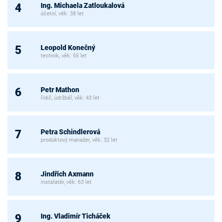
Ing. Michaela Zatloukalová
4
účetní, věk: 38 let
Leopold Konečný
5
technik, věk: 55 let
Petr Mathon
6
řidič, údržbář, věk: 43 let
Petra Schindlerová
7
produktový manažer, věk: 32 let
Jindřich Axmann
8
instalatér, věk: 63 let
Ing. Vladimír Ticháček
9