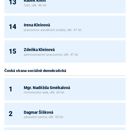
Radek Klein
13
řidič, věk: 46 let
Irena Kleinová
14
pracovnice sociálních služeb, věk: 47 let
Zdeňka Kleinová
15
administrativní pracovnice, věk: 47 let
Česká strana sociálně demokratická
Mgr. Naděžda Smékalová
1
ministerský rada, věk: 60 let
Dagmar Šišková
2
zdravotní sestra, věk: 53 let