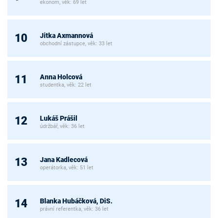
ekonom, věk: 69 let
Jitka Axmannová
10
obchodní zástupce, věk: 33 let
Anna Holcová
11
studentka, věk: 22 let
Lukáš Prášil
12
údržbář, věk: 36 let
Jana Kadlecová
13
operátorka, věk: 51 let
Blanka Hubáčková, DiS.
14
právní referentka, věk: 36 let