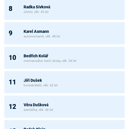
Radka Sívková
8
účetní, věk: 45 let
Karel Axmann
9
automechanik, věk: 48 let
Bedřich Kolář
10
mechanizátor lesní výroby, věk: 54 let
Jiří Dušek
11
kovoobráběč, věk: 62 let
Věra Dušková
12
sanitářka, věk: 56 let