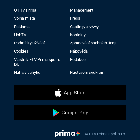
O FTV Prima
Management
Volná místa
Press
Reklama
Castingy a výzvy
HbbTV
Kontakty
Podmínky užívání
Zpracování osobních údajů
Cookies
Nápověda
Vlastník FTV Prima spol. s
Redakce
r.o.
Nahlásit chybu
Nastavení soukromí
App Store
Google Play
© FTV Prima spol. s r.o.