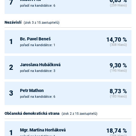
6,83 %
7
(259 hlasů)
pořadí na kandidátce: 6
Nezávislí
(zisk 3 z 15 zastupitelů)
Bc. Pavel Beneš
14,70 %
1
(308 hlasů)
pořadí na kandidátce: 1
Jaroslava Hubáčková
9,30 %
2
(195 hlasů)
pořadí na kandidátce: 3
Petr Mathon
8,73 %
3
(183 hlasů)
pořadí na kandidátce: 6
Občanská demokratická strana
(zisk 2 z 15 zastupitelů)
Mgr. Martina Horňáková
18,74 %
1
(256 hlasů)