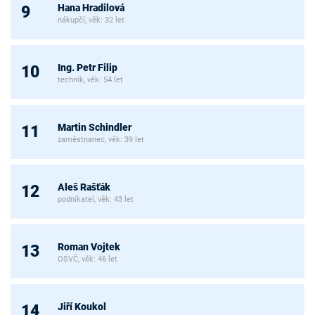
Hana Hradilová
9
nákupčí, věk: 32 let
Ing. Petr Filip
10
technik, věk: 54 let
Martin Schindler
11
zaměstnanec, věk: 39 let
Aleš Rašťák
12
podnikatel, věk: 43 let
Roman Vojtek
13
OSVČ, věk: 46 let
Jiří Koukol
14