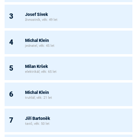
Josef Sívek
3
živnostník, věk: 49 let
Michal Klein
4
jednatel, věk: 45 let
Milan Kršek
5
elektrikář, věk: 65 let
Michal Klein
6
truhlář, věk: 21 let
Jiří Bartoněk
7
tavič, věk: 50 let