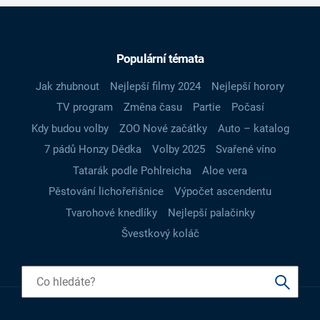
Populární témata
Jak zhubnout
Nejlepší filmy 2024
Nejlepší horory
TV program
Změna času
Partie
Počasí
Kdy budou volby
ZOO Nové začátky
Auto – katalog
7 pádů Honzy Dědka
Volby 2025
Svařené víno
Tatarák podle Pohlreicha
Aloe vera
Pěstování lichořeřišnice
Výpočet ascendentu
Tvarohové knedlíky
Nejlepší palačinky
Švestkový koláč