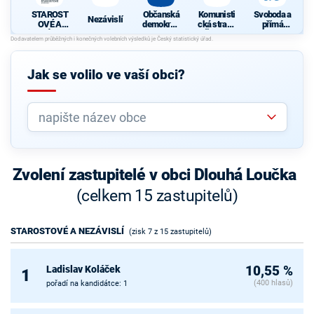
STAROST
Občanská
Komunisti
Svoboda a
Nezávislí
OVÉ A
demokrati
cká strana
přímá
NEZÁVISL
cká strana
Čech a
demokraci
Í
Moravy
e - Tomio
d
Okamura
(SPD)
Jak se volilo ve vaší obci?
Zvolení zastupitelé v obci Dlouhá Loučka
(celkem 15 zastupitelů)
STAROSTOVÉ A NEZÁVISLÍ
(zisk 7 z 15 zastupitelů)
Ladislav Koláček
10,55 %
1
(400 hlasů)
pořadí na kandidátce: 1