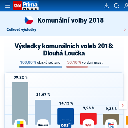
Komunální volby 2018
Celkové výsledky
Výsledky komunálních voleb 2018:
Dlouhá Loučka
100,00
%
50,10
%
okrsků sečteno
volební účast
39,22 %
21,67 %
14,13 %
9,98 %
9,38 %
Nezávislí