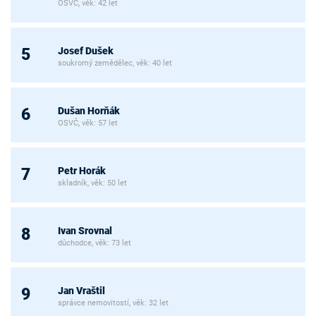
OSVČ, věk: 42 let
Josef Dušek
5
soukromý zemědělec, věk: 40 let
Dušan Horňák
6
OSVČ, věk: 57 let
Petr Horák
7
skladník, věk: 50 let
Ivan Srovnal
8
důchodce, věk: 73 let
Jan Vraštil
9
správce nemovitostí, věk: 32 let