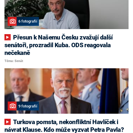
6 fotografií
Přesun k Našemu Česku zvažují další
senátoři, prozradil Kuba. ODS reagovala
nečekaně
Téma: Senát
9 fotografií
Turkova pomsta, nekonfliktní Havlíček i
návrat Klause. Kdo může vyzvat Petra Pavla?