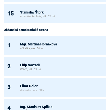
Stanislav Štork
15
montážní technik, věk: 29 let
Občanská demokratická strana
Mgr. Martina Horňáková
1
učitelka, věk: 50 let
Filip Navrátil
2
OSVČ, věk: 27 let
Libor Geier
3
důchodce, věk: 50 let
Ing. Stanislav Špička
4