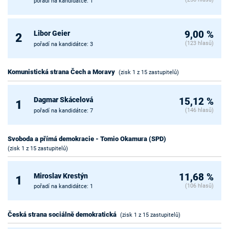
pořadí na kandidátce: 1
Libor Geier
9,00 %
2
(123 hlasů)
pořadí na kandidátce: 3
Komunistická strana Čech a Moravy
(zisk 1 z 15 zastupitelů)
Dagmar Skácelová
15,12 %
1
(146 hlasů)
pořadí na kandidátce: 7
Svoboda a přímá demokracie - Tomio Okamura (SPD)
(zisk 1 z 15 zastupitelů)
Miroslav Krestýn
11,68 %
1
(106 hlasů)
pořadí na kandidátce: 1
Česká strana sociálně demokratická
(zisk 1 z 15 zastupitelů)