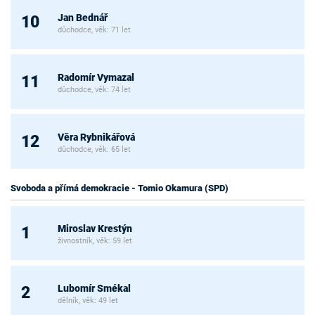
Jan Bednář
10
důchodce, věk: 71 let
Radomír Vymazal
11
důchodce, věk: 74 let
Věra Rybnikářová
12
důchodce, věk: 65 let
Svoboda a přímá demokracie - Tomio Okamura (SPD)
Miroslav Krestýn
1
živnostník, věk: 59 let
Lubomír Smékal
2
dělník, věk: 49 let