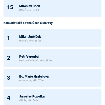
Miroslav Bock
15
OSVČ, věk: 57 let
Komunistická strana Čech a Moravy
Milan Jurčíček
1
technik, věk: 46 let
Petr Vyroubal
2
bankovní úředník, věk: 49 let
Bc. Marie Hrabalová
3
ekonomka, věk: 27 let
Jaroslav Popelka
4
dělník, věk: 54 let