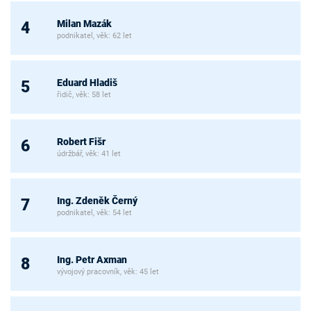
Milan Mazák
4
podnikatel, věk: 62 let
Eduard Hladiš
5
řidič, věk: 58 let
Robert Fišr
6
údržbář, věk: 41 let
Ing. Zdeněk Černý
7
podnikatel, věk: 54 let
Ing. Petr Axman
8
vývojový pracovník, věk: 45 let