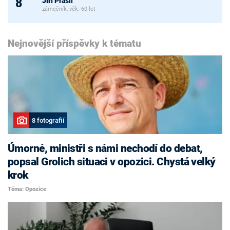
Jiří Prášil
8
zámečník, věk: 60 let
Nejnovější příspěvky k tématu
8 fotografií
Úmorné, ministři s námi nechodí do debat,
popsal Grolich situaci v opozici. Chystá velký
krok
Téma: Opozice