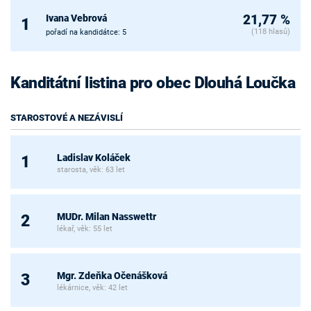
Ivana Vebrová
21,77 %
1
(118 hlasů)
pořadí na kandidátce: 5
Kanditátní listina pro obec Dlouhá Loučka
STAROSTOVÉ A NEZÁVISLÍ
Ladislav Koláček
1
starosta, věk: 63 let
MUDr. Milan Nasswettr
2
lékař, věk: 55 let
Mgr. Zdeňka Očenášková
3
lékárnice, věk: 42 let