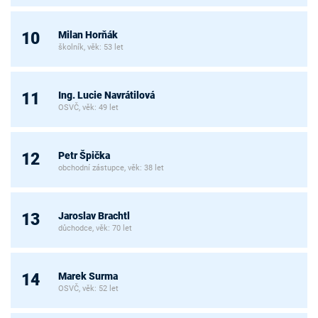
Milan Horňák
10
školník, věk: 53 let
Ing. Lucie Navrátilová
11
OSVČ, věk: 49 let
Petr Špička
12
obchodní zástupce, věk: 38 let
Jaroslav Brachtl
13
důchodce, věk: 70 let
Marek Surma
14
OSVČ, věk: 52 let