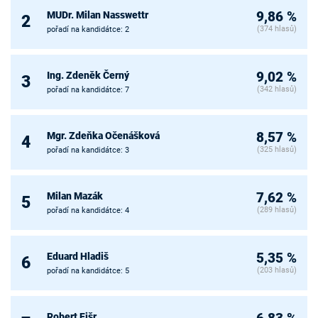
MUDr. Milan Nasswettr
9,86 %
2
(374 hlasů)
pořadí na kandidátce: 2
Ing. Zdeněk Černý
9,02 %
3
(342 hlasů)
pořadí na kandidátce: 7
Mgr. Zdeňka Očenášková
8,57 %
4
(325 hlasů)
pořadí na kandidátce: 3
Milan Mazák
7,62 %
5
(289 hlasů)
pořadí na kandidátce: 4
Eduard Hladiš
5,35 %
6
(203 hlasů)
pořadí na kandidátce: 5
Robert Fišr