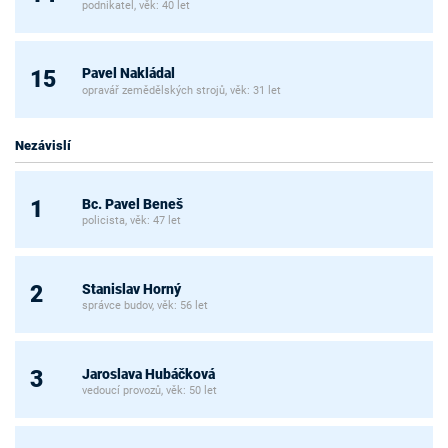
podnikatel, věk: 40 let
Pavel Nakládal
15
opravář zemědělských strojů, věk: 31 let
Nezávislí
Bc. Pavel Beneš
1
policista, věk: 47 let
Stanislav Horný
2
správce budov, věk: 56 let
Jaroslava Hubáčková
3
vedoucí provozů, věk: 50 let