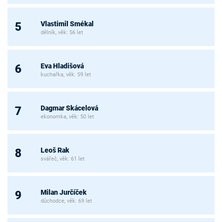
Vlastimil Smékal
5
dělník, věk: 56 let
Eva Hladišová
6
kuchařka, věk: 59 let
Dagmar Skácelová
7
ekonomka, věk: 50 let
Leoš Rak
8
svářeč, věk: 61 let
Milan Jurčíček
9
důchodce, věk: 69 let