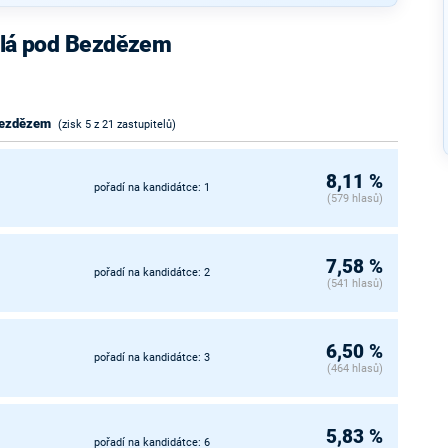
Bělá pod Bezdězem
 Bezdězem
(zisk 5 z 21 zastupitelů)
8,11 %
pořadí na kandidátce: 1
(579 hlasů)
7,58 %
pořadí na kandidátce: 2
(541 hlasů)
6,50 %
pořadí na kandidátce: 3
(464 hlasů)
5,83 %
pořadí na kandidátce: 6