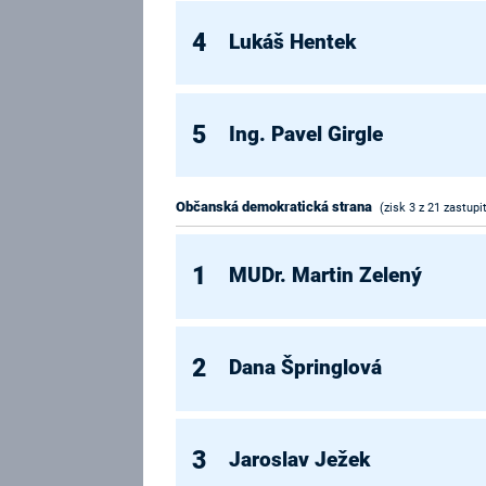
4
Lukáš Hentek
5
Ing. Pavel Girgle
Občanská demokratická strana
(zisk 3 z 21 zastupi
1
MUDr. Martin Zelený
2
Dana Špringlová
3
Jaroslav Ježek