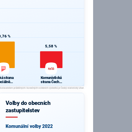
0,76 %
5,58 %
ká strana
Komunistická
ociálně
strana Čech a
kratická
Moravy
Volby do obecních
zastupitelstev
Komunální volby 2022