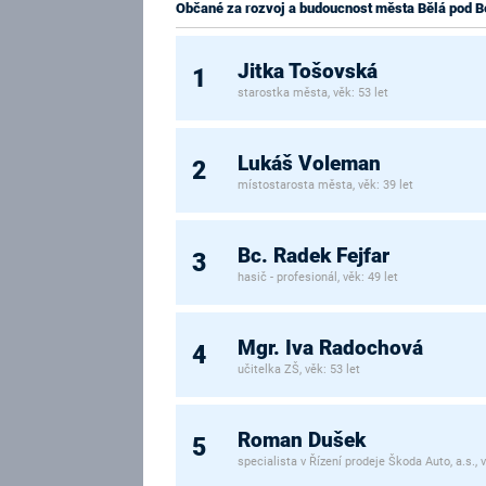
Občané za rozvoj a budoucnost města Bělá pod
Jitka Tošovská
1
starostka města, věk: 53 let
Lukáš Voleman
2
místostarosta města, věk: 39 let
Bc. Radek Fejfar
3
hasič - profesionál, věk: 49 let
Mgr. Iva Radochová
4
učitelka ZŠ, věk: 53 let
Roman Dušek
5
specialista v Řízení prodeje Škoda Auto, a.s., v