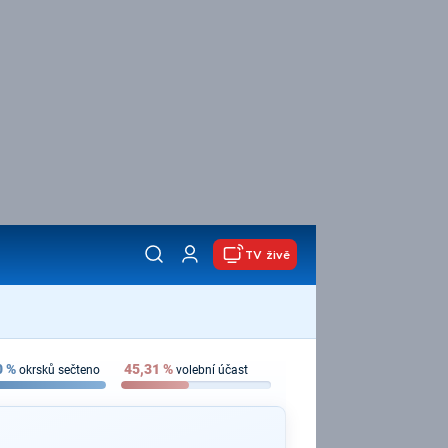
TV živě
0
%
45,31
%
okrsků sečteno
volební účast