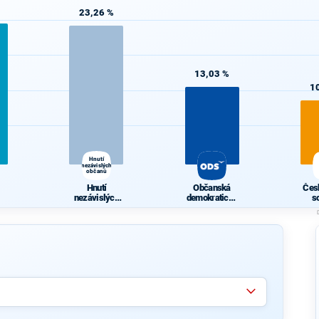
23,26 %
13,03 %
1
Hnutí
nezávislých
občanů
Hnutí
Občanská
Čes
1
nezávislých
demokratická
s
občanů
strana
demo