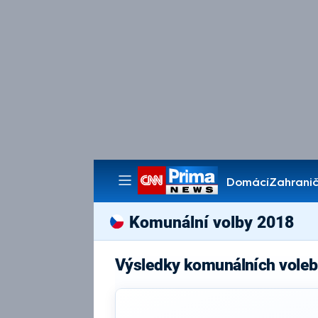
Domácí
Zahranič
Pořady
Komunální volby 2018
Výsledky komunálních vole