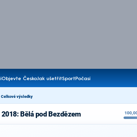
í
Objevte Česko
Jak ušetřit
Sport
Počasí
Celkové výsledky
b 2018: Bělá pod Bezdězem
100,0