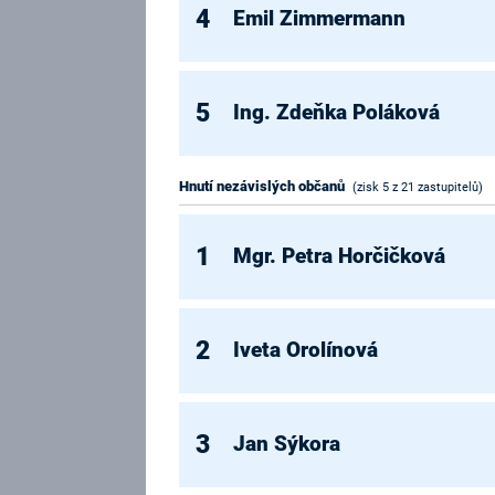
4
Emil Zimmermann
5
Ing. Zdeňka Poláková
Hnutí nezávislých občanů
(zisk 5 z 21 zastupitelů)
1
Mgr. Petra Horčičková
2
Iveta Orolínová
3
Jan Sýkora