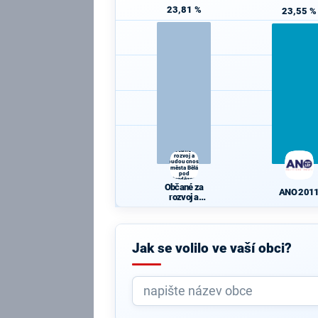
23,81 %
23,55 %
Občané za
rozvoj a
budoucnost
města Bělá
pod
Bezdězem
Občané za
ANO 201
rozvoj a
budoucnost
města Bělá
pod
Bezdězem
Jak se volilo ve vaší obci?