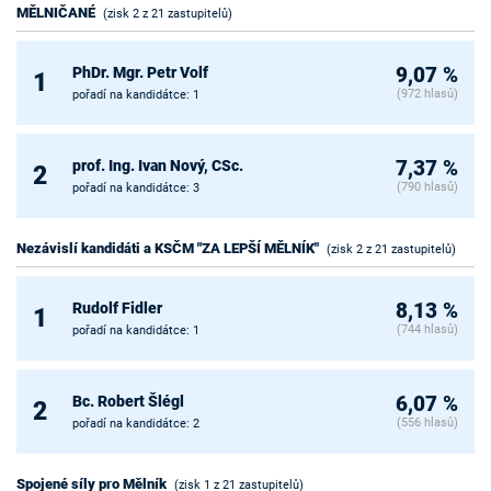
MĚLNIČANÉ
(zisk 2 z 21 zastupitelů)
PhDr. Mgr. Petr Volf
9,07 %
1
(972 hlasů)
pořadí na kandidátce: 1
prof. Ing. Ivan Nový, CSc.
7,37 %
2
(790 hlasů)
pořadí na kandidátce: 3
Nezávislí kandidáti a KSČM "ZA LEPŠÍ MĚLNÍK"
(zisk 2 z 21 zastupitelů)
Rudolf Fidler
8,13 %
1
(744 hlasů)
pořadí na kandidátce: 1
Bc. Robert Šlégl
6,07 %
2
(556 hlasů)
pořadí na kandidátce: 2
Spojené síly pro Mělník
(zisk 1 z 21 zastupitelů)