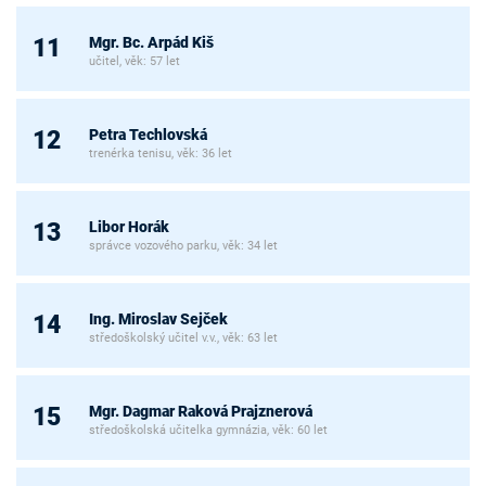
Mgr. Bc. Arpád Kiš
11
učitel, věk: 57 let
Petra Techlovská
12
trenérka tenisu, věk: 36 let
Libor Horák
13
správce vozového parku, věk: 34 let
Ing. Miroslav Sejček
14
středoškolský učitel v.v., věk: 63 let
Mgr. Dagmar Raková Prajznerová
15
středoškolská učitelka gymnázia, věk: 60 let