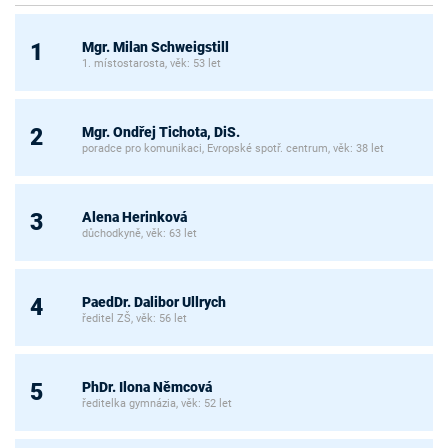
Mgr. Milan Schweigstill
1
1. místostarosta, věk: 53 let
Mgr. Ondřej Tichota, DiS.
2
poradce pro komunikaci, Evropské spotř. centrum, věk: 38 let
Alena Herinková
3
důchodkyně, věk: 63 let
PaedDr. Dalibor Ullrych
4
ředitel ZŠ, věk: 56 let
PhDr. Ilona Němcová
5
ředitelka gymnázia, věk: 52 let