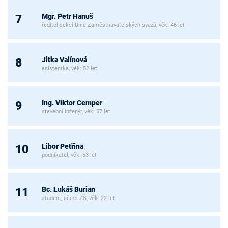
Mgr. Petr Hanuš
7
ředitel sekcí Unie Zaměstnavatelských svazů, věk: 46 let
Jitka Valínová
8
asistentka, věk: 52 let
Ing. Viktor Cemper
9
stavební inženýr, věk: 57 let
Libor Petřina
10
podnikatel, věk: 53 let
Bc. Lukáš Burian
11
student, učitel ZŠ, věk: 22 let