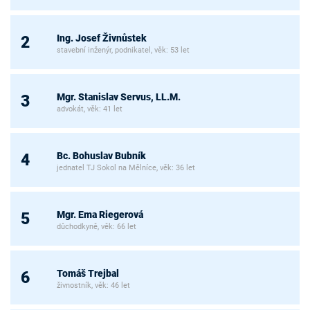
Ing. Josef Živnůstek
2
stavební inženýr, podnikatel, věk: 53 let
Mgr. Stanislav Servus, LL.M.
3
advokát, věk: 41 let
Bc. Bohuslav Bubník
4
jednatel TJ Sokol na Mělníce, věk: 36 let
Mgr. Ema Riegerová
5
důchodkyně, věk: 66 let
Tomáš Trejbal
6
živnostník, věk: 46 let