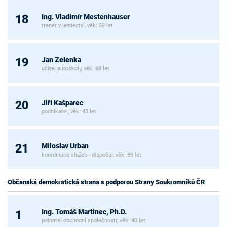
Ing. Vladimír Mestenhauser
18
trenér v jezdectví, věk: 59 let
Jan Zelenka
19
učitel autoškoly, věk: 68 let
Jiří Kašparec
20
podnikatel, věk: 43 let
Miloslav Urban
21
koordinace služeb - dispečer, věk: 59 let
Občanská demokratická strana s podporou Strany Soukromníků ČR
Ing. Tomáš Martinec, Ph.D.
1
jednatel obchodní společnosti, věk: 40 let