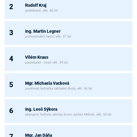
Rudolf Kraj
2
podnikatel, věk: 40 let
Ing. Martin Legner
3
profesionální hasič, věk: 37 let
Vilém Kraus
4
podnikatel - vinař, věk: 39 let
Mgr. Michaela Vacková
5
pověřená ředitelka základní školy, věk: 46 let
Ing. Leoš Sýkora
6
zástupce ředitele závodu Erwin Junker Mělník, věk: 50 let
Mgr. Jan Dáňa
7