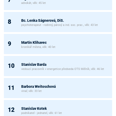
advokát, věk: 45 let
Bc. Lenka Ságnerová, DiS.
8
psychoterapeut - rodinný, párový a ind. soc. prac., věk: 43 let
Martin Klihavec
9
kronikář města, věk: 40 let
Stanislav Barda
10
vedoucí pracovník v energetice předseda OTS Mělník, věk: 46 let
Barbora Weitoschová
11
vinař, věk: 33 let
Stanislav Kotek
12
podnikatel - jednatel, věk: 61 let