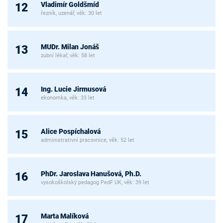
Vladimír Goldšmíd
12
řezník, uzenář, věk: 30 let
MUDr. Milan Jonáš
13
zubní lékař, věk: 58 let
Ing. Lucie Jirmusová
14
ekonomka, věk: 33 let
Alice Pospíchalová
15
administrativní pracovnice, věk: 52 let
PhDr. Jaroslava Hanušová, Ph.D.
16
vysokoškolský pedagog PedF UK, věk: 39 let
Marta Malíková
17