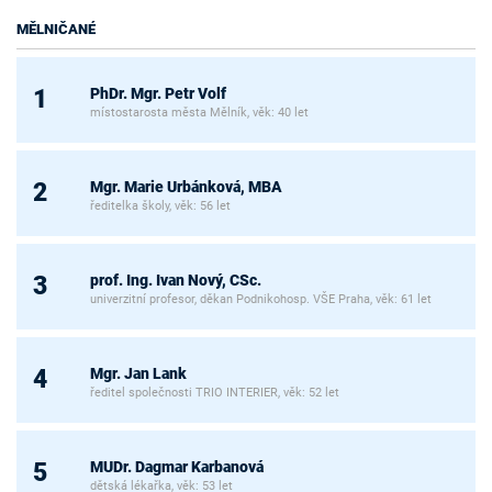
MĚLNIČANÉ
PhDr. Mgr. Petr Volf
1
místostarosta města Mělník, věk: 40 let
Mgr. Marie Urbánková, MBA
2
ředitelka školy, věk: 56 let
prof. Ing. Ivan Nový, CSc.
3
univerzitní profesor, děkan Podnikohosp. VŠE Praha, věk: 61 let
Mgr. Jan Lank
4
ředitel společnosti TRIO INTERIER, věk: 52 let
MUDr. Dagmar Karbanová
5
dětská lékařka, věk: 53 let