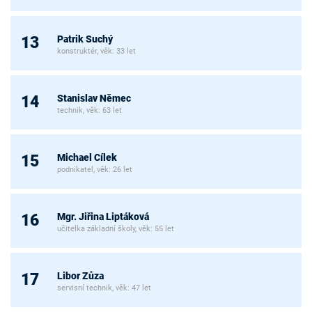
Patrik Suchý
13
konstruktér, věk: 33 let
Stanislav Němec
14
technik, věk: 63 let
Michael Cílek
15
podnikatel, věk: 26 let
Mgr. Jiřina Liptáková
16
učitelka základní školy, věk: 55 let
Libor Zůza
17
servisní technik, věk: 47 let