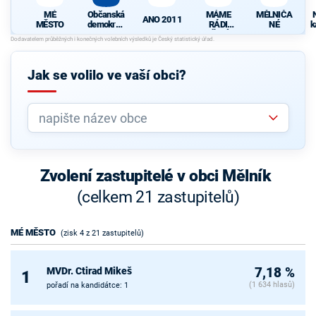
MÉ
Občanská
MÁME
MĚLNIČA
ANO 2011
MĚSTO
demokrati
RÁDI
NÉ
k
cká strana
MĚLNÍK
K
s podporou
Strany
Soukromní
Jak se volilo ve vaší obci?
ků ČR
Zvolení zastupitelé v obci Mělník
(celkem 21 zastupitelů)
MÉ MĚSTO
(zisk 4 z 21 zastupitelů)
MVDr. Ctirad Mikeš
7,18 %
1
(1 634 hlasů)
pořadí na kandidátce: 1