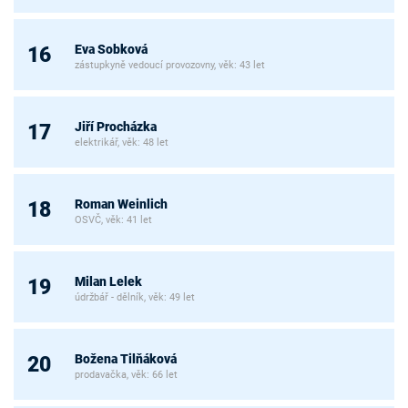
Eva Sobková
16
zástupkyně vedoucí provozovny, věk: 43 let
Jiří Procházka
17
elektrikář, věk: 48 let
Roman Weinlich
18
OSVČ, věk: 41 let
Milan Lelek
19
údržbář - dělník, věk: 49 let
Božena Tilňáková
20
prodavačka, věk: 66 let