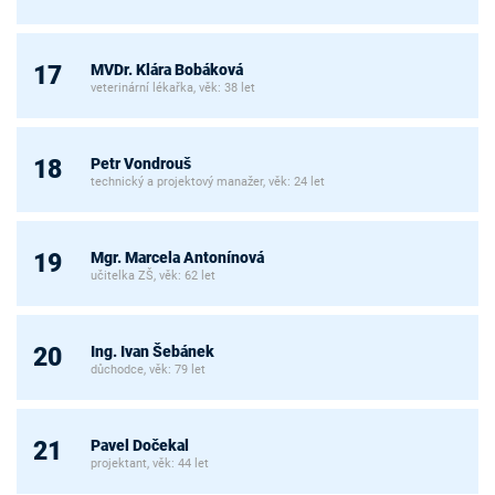
MVDr. Klára Bobáková
17
veterinární lékařka, věk: 38 let
Petr Vondrouš
18
technický a projektový manažer, věk: 24 let
Mgr. Marcela Antonínová
19
učitelka ZŠ, věk: 62 let
Ing. Ivan Šebánek
20
důchodce, věk: 79 let
Pavel Dočekal
21
projektant, věk: 44 let