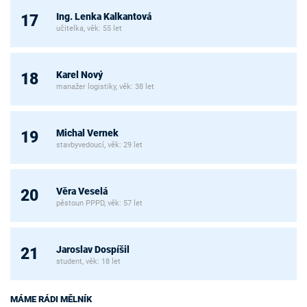
Ing. Lenka Kalkantová
17
učitelka, věk: 55 let
Karel Nový
18
manažer logistiky, věk: 38 let
Michal Vernek
19
stavbyvedoucí, věk: 29 let
Věra Veselá
20
pěstoun PPPD, věk: 57 let
Jaroslav Dospíšil
21
student, věk: 18 let
MÁME RÁDI MĚLNÍK