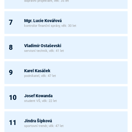
dopravní projektant, věk: 35 let
Mgr. Lucie Kovářová
7
kontrolor finanční správy, věk: 30 let
Vladimír Ostaševski
8
servisní technik, věk: 41 let
Karel Kasáček
9
podnikatel, věk: 47 let
Josef Kowanda
10
student VŠ, věk: 22 let
Jindra Šípková
11
sportovní trenér, věk: 47 let