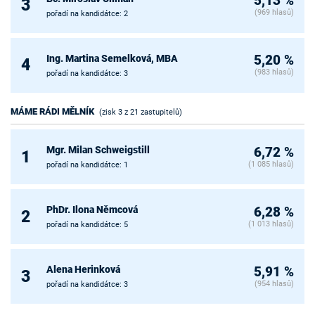
5,13 %
3
(969 hlasů)
pořadí na kandidátce: 2
Ing. Martina Semelková, MBA
5,20 %
4
(983 hlasů)
pořadí na kandidátce: 3
MÁME RÁDI MĚLNÍK
(zisk 3 z 21 zastupitelů)
Mgr. Milan Schweigstill
6,72 %
1
(1 085 hlasů)
pořadí na kandidátce: 1
PhDr. Ilona Němcová
6,28 %
2
(1 013 hlasů)
pořadí na kandidátce: 5
Alena Herinková
5,91 %
3
(954 hlasů)
pořadí na kandidátce: 3