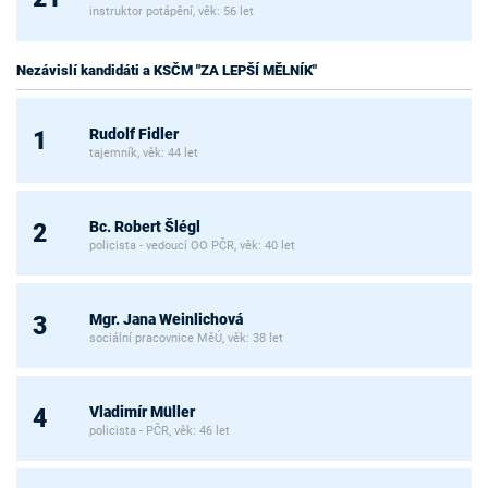
instruktor potápění, věk: 56 let
Nezávislí kandidáti a KSČM "ZA LEPŠÍ MĚLNÍK"
Rudolf Fidler
1
tajemník, věk: 44 let
Bc. Robert Šlégl
2
policista - vedoucí OO PČR, věk: 40 let
Mgr. Jana Weinlichová
3
sociální pracovnice MěÚ, věk: 38 let
Vladimír Müller
4
policista - PČR, věk: 46 let