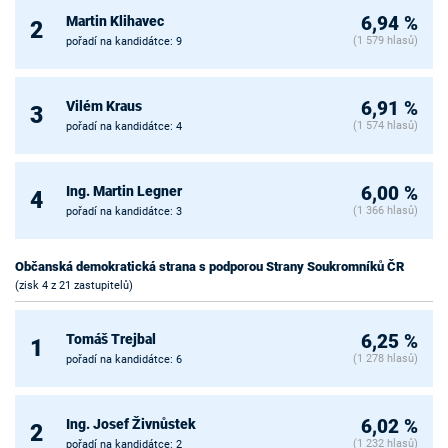
Martin Klihavec
6,94 %
2
(1 579 hlasů)
pořadí na kandidátce: 9
Vilém Kraus
6,91 %
3
(1 574 hlasů)
pořadí na kandidátce: 4
Ing. Martin Legner
6,00 %
4
(1 366 hlasů)
pořadí na kandidátce: 3
Občanská demokratická strana s podporou Strany Soukromníků ČR
(zisk 4 z 21 zastupitelů)
Tomáš Trejbal
6,25 %
1
(1 278 hlasů)
pořadí na kandidátce: 6
Ing. Josef Živnůstek
6,02 %
2
(1 232 hlasů)
pořadí na kandidátce: 2