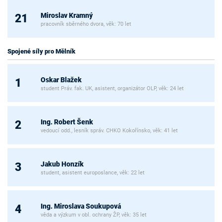
Miroslav Kramný
21
pracovník sběrného dvora, věk: 70 let
Spojené síly pro Mělník
Oskar Blažek
1
student Práv. fak. UK, asistent, organizátor OLP, věk: 24 let
Ing. Robert Šenk
2
vedoucí odd., lesník správ. CHKO Kokořínsko, věk: 41 let
Jakub Honzík
3
student, asistent europoslance, věk: 22 let
Ing. Miroslava Soukupová
4
věda a výzkum v obl. ochrany ŽP, věk: 35 let