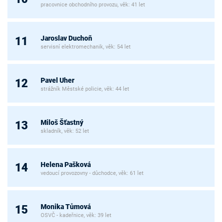
pracovnice obchodního provozu, věk: 41 let
Jaroslav Duchoň
11
servisní elektromechanik, věk: 54 let
Pavel Uher
12
strážník Městské policie, věk: 44 let
Miloš Šťastný
13
skladník, věk: 52 let
Helena Pašková
14
vedoucí provozovny - důchodce, věk: 61 let
Monika Tůmová
15
OSVČ - kadeřnice, věk: 39 let