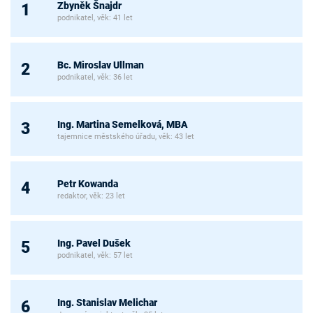
Zbyněk Šnajdr
1
podnikatel, věk: 41 let
Bc. Miroslav Ullman
2
podnikatel, věk: 36 let
Ing. Martina Semelková, MBA
3
tajemnice městského úřadu, věk: 43 let
Petr Kowanda
4
redaktor, věk: 23 let
Ing. Pavel Dušek
5
podnikatel, věk: 57 let
Ing. Stanislav Melichar
6