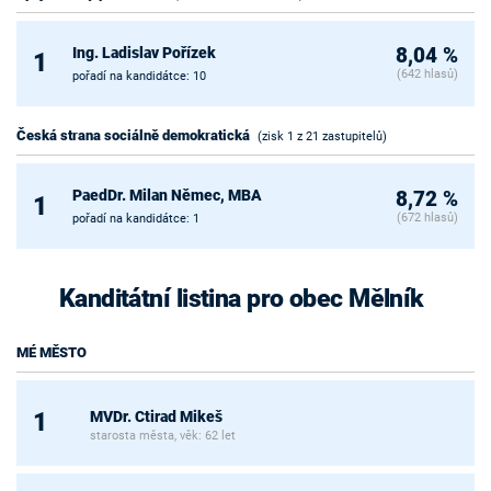
Ing. Ladislav Pořízek
8,04 %
1
(642 hlasů)
pořadí na kandidátce: 10
Česká strana sociálně demokratická
(zisk 1 z 21 zastupitelů)
PaedDr. Milan Němec, MBA
8,72 %
1
(672 hlasů)
pořadí na kandidátce: 1
Kanditátní listina pro obec Mělník
MÉ MĚSTO
MVDr. Ctirad Mikeš
1
starosta města, věk: 62 let