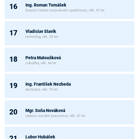
Ing. Roman Tomášek
16
finanční ředitel mezinárodní společnosti, věk: 47 let
Vladislav Slavík
17
technolog, věk: 53 let
Petra Matoušková
18
cukrářka, věk: 44 let
Ing. František Nezbeda
19
důchodce, věk: 70 let
Mgr. Soňa Nováková
20
vedoucí sociální pracovnice, věk: 47 let
Lubor Hubáček
21