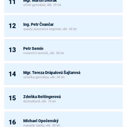
Mgr. Martin Dvořák
11
učitel gymnázia, věk: 29 let
Ing. Petr Čvančar
12
quality assurance engineer, věk: 43 let
Petr Semín
13
investiční technik, věk: 58 let
Mgr. Tereza Drápalová Šajtarová
14
učitelka gymnázia, věk: 39 let
Zdeňka Reitingerová
15
důchodkyně, věk: 74 let
Michael Opočenský
16
manažer banky, věk: 38 let