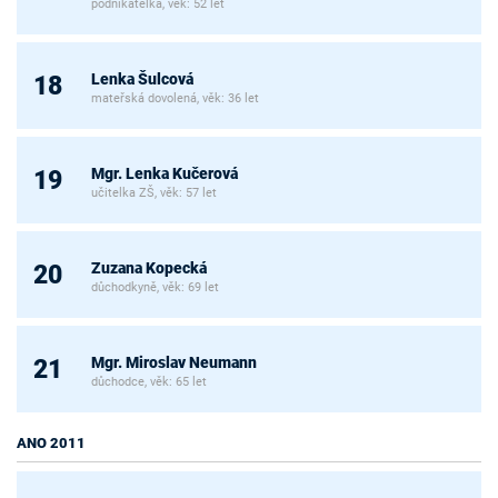
podnikatelka, věk: 52 let
Lenka Šulcová
18
mateřská dovolená, věk: 36 let
Mgr. Lenka Kučerová
19
učitelka ZŠ, věk: 57 let
Zuzana Kopecká
20
důchodkyně, věk: 69 let
Mgr. Miroslav Neumann
21
důchodce, věk: 65 let
ANO 2011