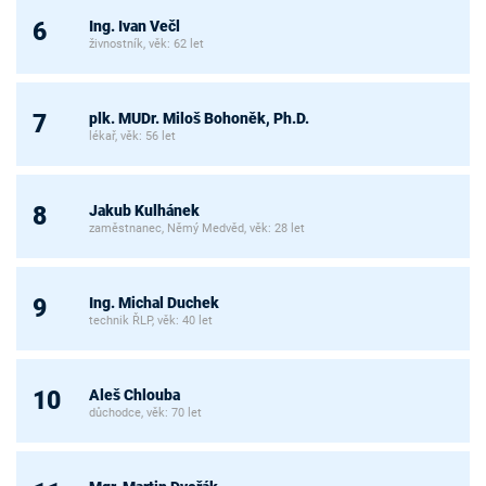
Ing. Ivan Večl
6
živnostník, věk: 62 let
plk. MUDr. Miloš Bohoněk, Ph.D.
7
lékař, věk: 56 let
Jakub Kulhánek
8
zaměstnanec, Němý Medvěd, věk: 28 let
Ing. Michal Duchek
9
technik ŘLP, věk: 40 let
Aleš Chlouba
10
důchodce, věk: 70 let