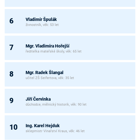
Vladimír Špulák
6
živnostník, věk: 53 let
Mgr. Vladimíra Hořejší
7
ředitelka mateřské školy, věk: 65 let
Mgr. Radek Šlangal
8
učitel ZŠ Seifertova, věk: 35 let
Jiří Červinka
9
důchodce, mělnický historik, věk: 90 let
Ing. Karel Hejduk
10
sklepmistr Vinařství Kraus, věk: 46 let