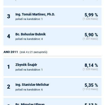
Ing. Tomáš Martinec, Ph.D.
5,99 %
3
(1 226 hlasů)
pořadí na kandidátce: 1
Bc. Bohuslav Bubník
5,90 %
4
(1 207 hlasů)
pořadí na kandidátce: 4
ANO 2011
(zisk 4 z 21 zastupitelů)
Zbyněk Šnajdr
8,14 %
1
(1 539 hlasů)
pořadí na kandidátce: 1
Ing. Stanislav Melichar
5,35 %
2
(1 012 hlasů)
pořadí na kandidátce: 6
Bc. Miroslav Ullman