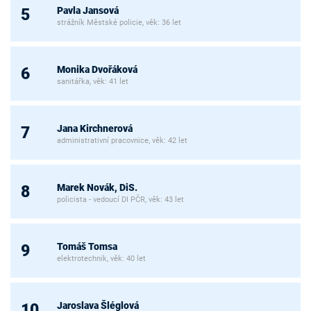
Pavla Jansová
5
strážník Městské policie, věk: 36 let
Monika Dvořáková
6
sanitářka, věk: 41 let
Jana Kirchnerová
7
administrativní pracovnice, věk: 42 let
Marek Novák, DiS.
8
policista - vedoucí DI PČR, věk: 43 let
Tomáš Tomsa
9
elektrotechnik, věk: 40 let
Jaroslava Šléglová
10