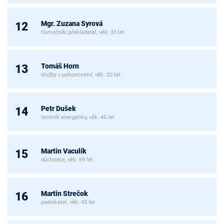
Mgr. Zuzana Syrová
12
tlumočník/překladatel, věk: 33 let
Tomáš Horn
13
služby v pohostinství, věk: 20 let
Petr Dušek
14
technik energetiky, věk: 45 let
Martin Vaculík
15
důchodce, věk: 69 let
Martin Strečok
16
podnikatel, věk: 43 let