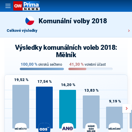
Komunální volby 2018
Celkové výsledky
Výsledky komunálních voleb 2018:
Mělník
100,00
%
41,30
%
okrsků sečteno
volební účast
19,52 %
17,54 %
16,20 %
13,83 %
9,19 %
MÁME
MÉ MĚSTO
RÁDI
MĚLNIČANÉ
MĚLNÍK