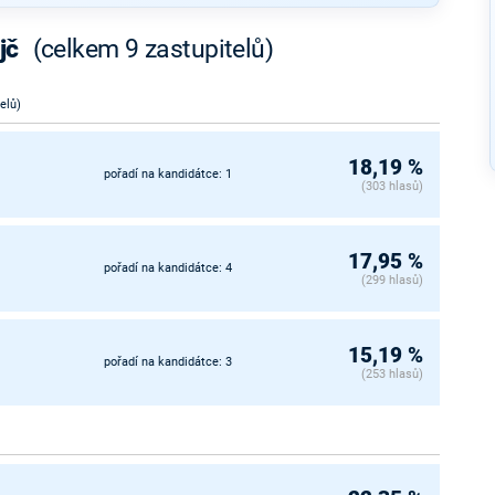
jč
(celkem 9 zastupitelů)
telů)
18,19 %
pořadí na kandidátce: 1
(303 hlasů)
17,95 %
pořadí na kandidátce: 4
(299 hlasů)
15,19 %
pořadí na kandidátce: 3
(253 hlasů)