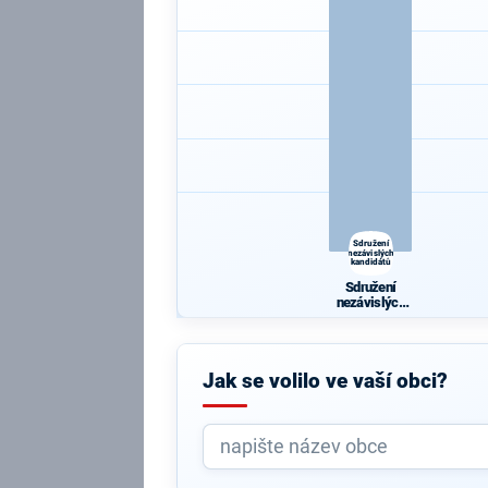
Sdružení
nezávislých
kandidátů
Sdružení
nezávislých
kandidátů
Jak se volilo ve vaší obci?