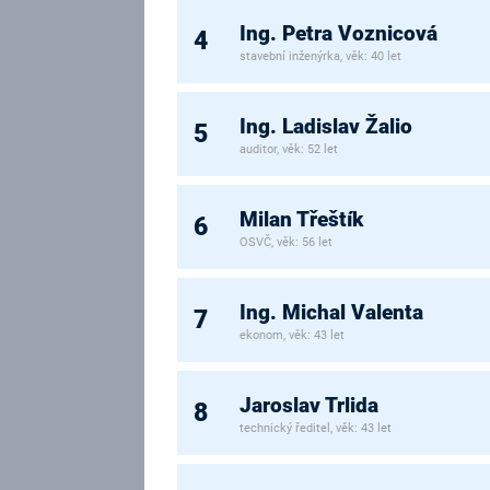
Ing. Petra Voznicová
4
stavební inženýrka, věk: 40 let
Ing. Ladislav Žalio
5
auditor, věk: 52 let
Milan Třeštík
6
OSVČ, věk: 56 let
Ing. Michal Valenta
7
ekonom, věk: 43 let
Jaroslav Trlida
8
technický ředitel, věk: 43 let