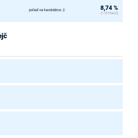
8,74 %
pořadí na kandidátce: 2
(119 hlasů)
ejč