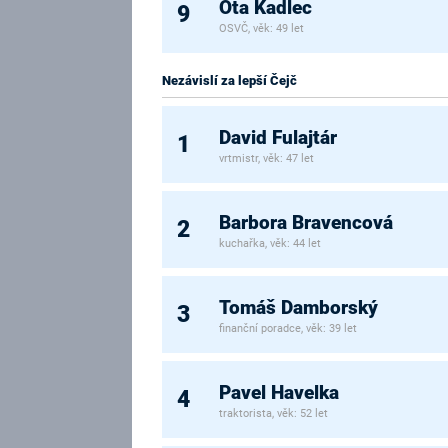
Ota Kadlec
9
OSVČ, věk: 49 let
Nezávislí za lepší Čejč
David Fulajtár
1
vrtmistr, věk: 47 let
Barbora Bravencová
2
kuchařka, věk: 44 let
Tomáš Damborský
3
finanční poradce, věk: 39 let
Pavel Havelka
4
traktorista, věk: 52 let