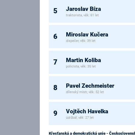
Jaroslav Bíza
5
traktorista, věk: 61 let
Miroslav Kučera
6
dispečer, věk: 39 let
Martin Koliba
7
policista, věk: 35 let
Pavel Zechmeister
8
dílenský mistr, věk: 52 let
Vojtěch Havelka
9
údržbář, věk: 27 let
Křesťanská a demokratická unie - Československ