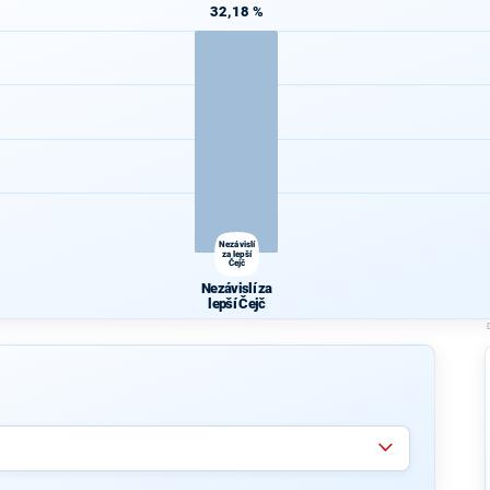
32,18 %
Nezávislí
za lepší
Čejč
Nezávislí za
lepší Čejč