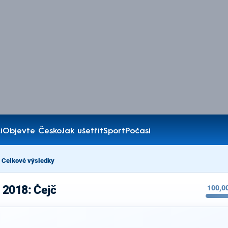
í
Objevte Česko
Jak ušetřit
Sport
Počasí
Celkové výsledky
 2018: Čejč
100,0