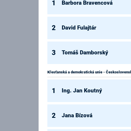
1
Barbora Bravencová
2
David Fulajtár
3
Tomáš Damborský
Křesťanská a demokratická unie - Československ
1
Ing. Jan Koutný
2
Jana Bízová