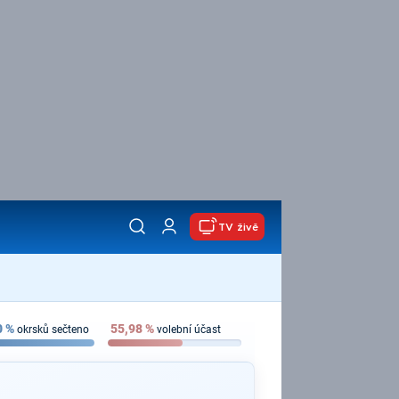
TV živě
0
%
55,98
%
okrsků sečteno
volební účast