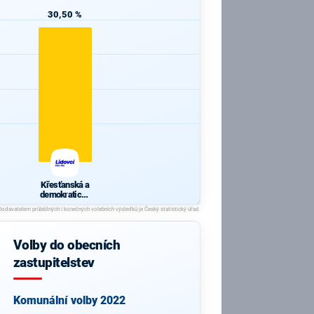
30,50 %
Křesťanská a
demokratická
unie -
Českoslovens
ká strana
lidová
Volby do obecních
zastupitelstev
Komunální volby 2022