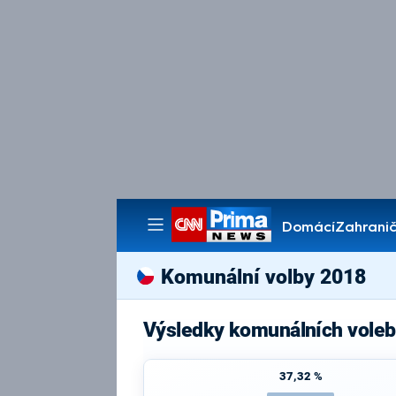
Domácí
Zahranič
Pořady
Komunální volby 2018
Výsledky komunálních voleb
37,32 %