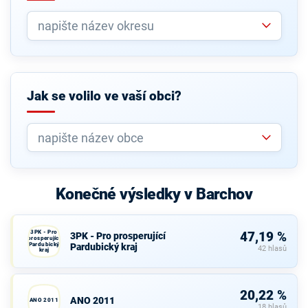
Jak se volilo ve vaší obci?
Konečné výsledky v Barchov
3PK - Pro
47,19 %
3PK - Pro prosperující
prosperující
Pardubický
Pardubický kraj
42 hlasů
kraj
20,22 %
ANO 2011
ANO 2011
18 hlasů