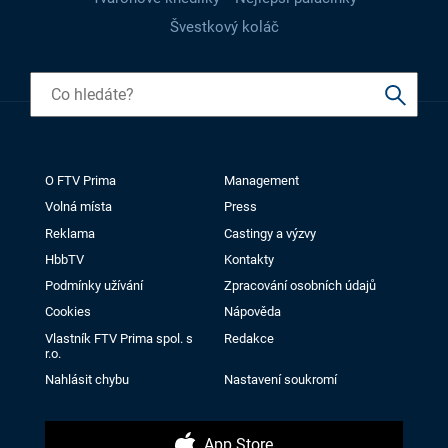
Švestkový koláč
O FTV Prima
Management
Volná místa
Press
Reklama
Castingy a výzvy
HbbTV
Kontakty
Podmínky užívání
Zpracování osobních údajů
Cookies
Nápověda
Vlastník FTV Prima spol. s
Redakce
r.o.
Nahlásit chybu
Nastavení soukromí
App Store