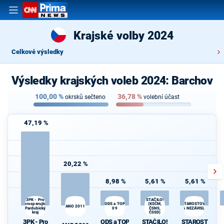
Krajské volby 2024
Celkové výsledky
Výsledky krajských voleb 2024: Barchov
100,00
%
36,78
%
okrsků sečteno
volební účast
47,19 %
20,22 %
8,98 %
5,61 %
5,61 %
3PK - Pro
STAČILO!
prosperující
ODS a TOP
STAROSTOVÉ
(KSČM,
ANO 2011
Pardubický
09
ČSNS,
A NEZÁVISLÍ
kraj
ČSSD)
3PK - Pro
ODS a TOP
STAČILO!
STAROST