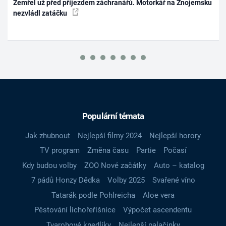
Zemřel už před příjezdem záchranářů. Motorkář na Znojemsku
nezvládl zatáčku
Populární témata
Jak zhubnout
Nejlepší filmy 2024
Nejlepší horory
TV program
Změna času
Partie
Počasí
Kdy budou volby
ZOO Nové začátky
Auto – katalog
7 pádů Honzy Dědka
Volby 2025
Svařené víno
Tatarák podle Pohlreicha
Aloe vera
Pěstování lichořeřišnice
Výpočet ascendentu
Tvarohové knedlíky
Nejlepší palačinky