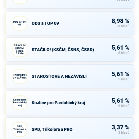
8,98 %
ODS a TOP
ODS a TOP 09
09
8 hlasů
STAČILO!
5,61 %
(KSČM,
STAČILO! (KSČM, ČSNS, ČSSD)
ČSNS,
5 hlasů
ČSSD)
5,61 %
STAROSTOVÉ
STAROSTOVÉ A NEZÁVISLÍ
A NEZÁVISLÍ
5 hlasů
5,61 %
Koalice pro
Koalice pro Pardubický kraj
Pardubický
kraj
5 hlasů
3,37 %
SPD,
SPD, Trikolora a PRO
Trikolora a
PRO
3 hlasů