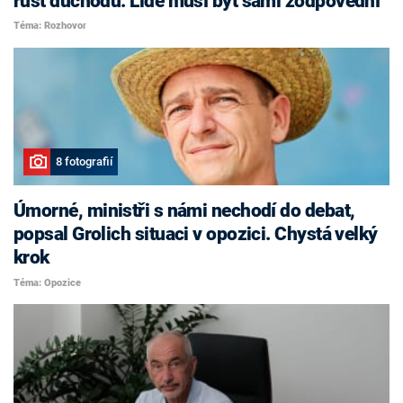
růst důchodů. Lidé musí být sami zodpovědní
Téma: Rozhovor
8 fotografií
Úmorné, ministři s námi nechodí do debat,
popsal Grolich situaci v opozici. Chystá velký
krok
Téma: Opozice