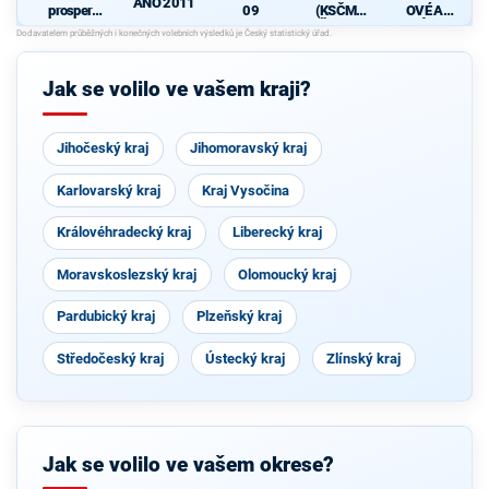
ANO 2011
prosperují
09
(KSČM,
OVÉ A
cí
ČSNS,
NEZÁVISL
P
Pardubick
ČSSD)
Í
ý kraj
Jak se volilo ve vašem kraji?
Jihočeský kraj
Jihomoravský kraj
Karlovarský kraj
Kraj Vysočina
Královéhradecký kraj
Liberecký kraj
Moravskoslezský kraj
Olomoucký kraj
Pardubický kraj
Plzeňský kraj
Středočeský kraj
Ústecký kraj
Zlínský kraj
Jak se volilo ve vašem okrese?