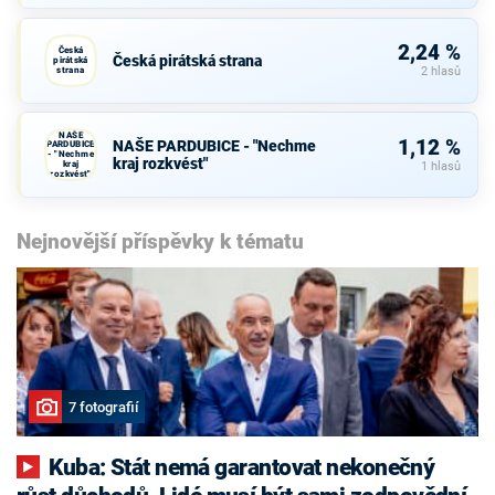
2,24 %
Česká
Česká pirátská strana
pirátská
strana
2 hlasů
NAŠE
1,12 %
NAŠE PARDUBICE - "Nechme
PARDUBICE
- "Nechme
kraj rozkvést"
kraj
1 hlasů
rozkvést"
Nejnovější příspěvky k tématu
7 fotografií
Kuba: Stát nemá garantovat nekonečný