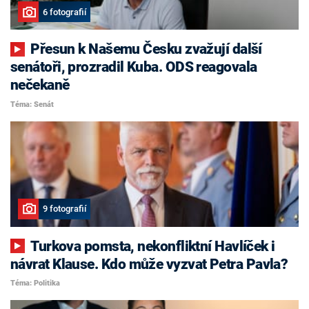
6 fotografií
Přesun k Našemu Česku zvažují další
senátoři, prozradil Kuba. ODS reagovala
nečekaně
Téma: Senát
9 fotografií
Turkova pomsta, nekonfliktní Havlíček i
návrat Klause. Kdo může vyzvat Petra Pavla?
Téma: Politika