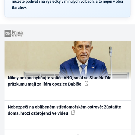
můžete podívat i na výsledky v minulých volbách, a to nejen v obci
Barchov.
Nikdy nezpochybňujte voliče ANO, smál se Staněk. Dle
průzkumu mají za lídra opozice Babiše
Nebezpečí na oblíbeném středomořském ostrově: Zůstaňte
doma, hrozí ozbrojenci ve videu