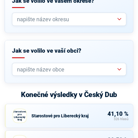
Jak se volilo ve vašem okrese?
Jak se volilo ve vaší obci?
Konečné výsledky v Český Dub
Starostové
41,10 %
pro
Starostové pro Liberecký kraj
Liberecký
326 hlasů
kraj