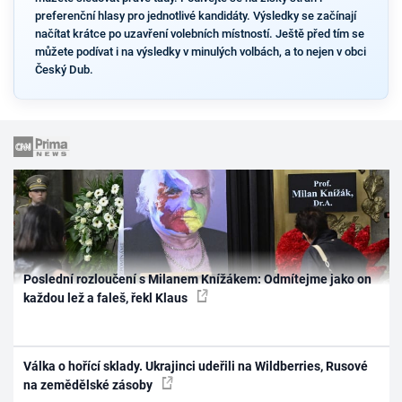
preferenční hlasy pro jednotlivé kandidáty. Výsledky se začínají
načítat krátce po uzavření volebních místností. Ještě před tím se
můžete podívat i na výsledky v minulých volbách, a to nejen v obci
Český Dub.
Poslední rozloučení s Milanem Knížákem: Odmítejme jako on
každou lež a faleš, řekl Klaus
Válka o hořící sklady. Ukrajinci udeřili na Wildberries, Rusové
na zemědělské zásoby