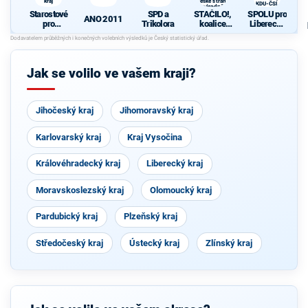
kraj
České strany
KDU-ČSL
národně
Starostové
SPD a
STAČILO!,
SPOLU pro
sociální
ANO 2011
pro
Trikolora
koalice
Liberecký
Liberecký
Komunisti
kraj - ODS,
kraj
cké strany
TOP 09,
Čech a
KDU-ČSL
Moravy a
Jak se volilo ve vašem kraji?
České
strany
národně
sociální
Jihočeský kraj
Jihomoravský kraj
Karlovarský kraj
Kraj Vysočina
Královéhradecký kraj
Liberecký kraj
Moravskoslezský kraj
Olomoucký kraj
Pardubický kraj
Plzeňský kraj
Středočeský kraj
Ústecký kraj
Zlínský kraj