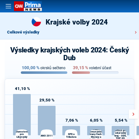
Krajské volby 2024
Celkové výsledky
Výsledky krajských voleb 2024: Český
Dub
100,00
%
39,15
%
okrsků sečteno
volební účast
41,10 %
29,50 %
7,06 %
6,05 %
5,54 %
STAČILO!,
koalice
SPOLU pro
Starostové
Komunistické
Liberecký
pro
SPD a
strany Čech a
ANO 2011
kraj - ODS,
Liberecký
Trikolora
Moravy a
TOP 09,