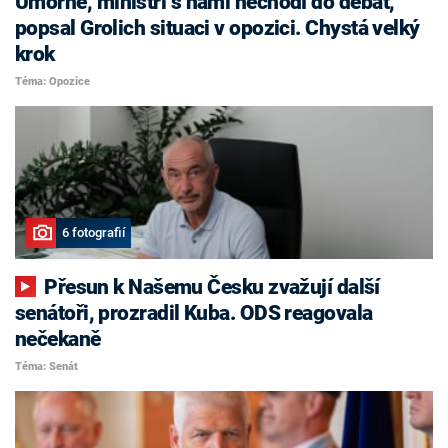
Úmorné, ministři s námi nechodí do debat,
popsal Grolich situaci v opozici. Chystá velký
krok
Téma: Opozice
6 fotografií
Přesun k Našemu Česku zvažují další
senátoři, prozradil Kuba. ODS reagovala
nečekaně
Téma: Senát