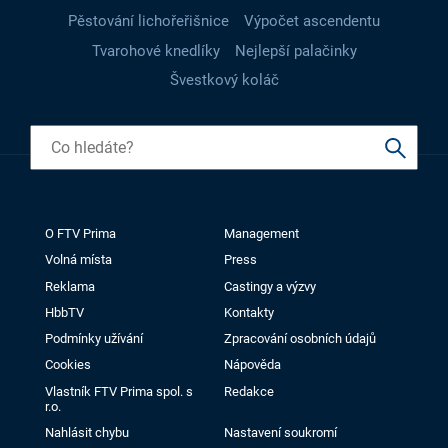
Pěstování lichořeřišnice
Výpočet ascendentu
Tvarohové knedlíky
Nejlepší palačinky
Švestkový koláč
O FTV Prima
Management
Volná místa
Press
Reklama
Castingy a výzvy
HbbTV
Kontakty
Podmínky užívání
Zpracování osobních údajů
Cookies
Nápověda
Vlastník FTV Prima spol. s
Redakce
r.o.
Nahlásit chybu
Nastavení soukromí