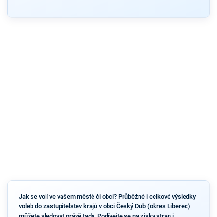
Jak se volí ve vašem městě či obci? Průběžné i celkové výsledky
voleb do zastupitelstev krajů v obci Český Dub (okres Liberec)
můžete sledovat právě tady. Podívejte se na zisky stran i