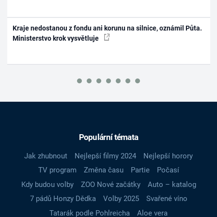
Kraje nedostanou z fondu ani korunu na silnice, oznámil Půta.
Ministerstvo krok vysvětluje
Populární témata
Jak zhubnout
Nejlepší filmy 2024
Nejlepší horory
TV program
Změna času
Partie
Počasí
Kdy budou volby
ZOO Nové začátky
Auto – katalog
7 pádů Honzy Dědka
Volby 2025
Svařené víno
Tatarák podle Pohlreicha
Aloe vera