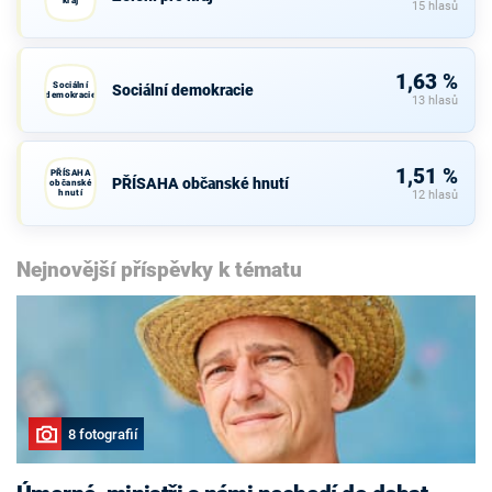
15 hlasů
1,63 %
Sociální
Sociální demokracie
demokracie
13 hlasů
1,51 %
PŘÍSAHA
PŘÍSAHA občanské hnutí
občanské
hnutí
12 hlasů
Nejnovější příspěvky k tématu
8 fotografií