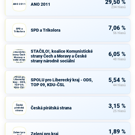
29,50 %
ANO 2011
ANO 2011
234 hlasů
7,06 %
SPD a
SPD a Trikolora
Trikolora
56 hlasů
STAČILO!,
koalice
STAČILO!, koalice Komunistické
Komunistické
6,05 %
strany Čech a
strany Čech a Moravy a České
Moravy a
48 hlasů
České strany
strany národně sociální
národně
sociální
SPOLU pro
5,54 %
SPOLU pro Liberecký kraj - ODS,
Liberecký
kraj - ODS,
TOP 09, KDU-ČSL
TOP 09,
44 hlasů
KDU-ČSL
3,15 %
Česká
Česká pirátská strana
pirátská
strana
25 hlasů
1,89 %
Zelení pro
Zelení pro kraj
kraj