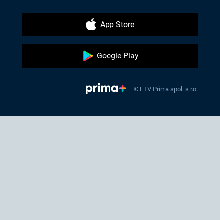
App Store
Google Play
© FTV Prima spol. s r.o.